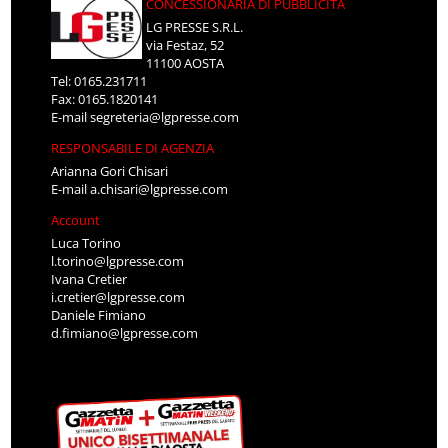
CONCESSIONARIA DI PUBBLICITÀ
LG PRESSE S.R.L.
via Festaz, 52
11100 AOSTA
Tel: 0165.231711
Fax: 0165.1820141
E-mail
segreteria@lgpresse.com
RESPONSABILE DI AGENZIA
Arianna Gori Chisari
E-mail
a.chisari@lgpresse.com
Account
Luca Torino
l.torino@lgpresse.com
Ivana Cretier
i.cretier@lgpresse.com
Daniele Fimiano
d.fimiano@lgpresse.com