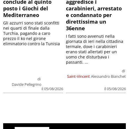
conclude al quinto
aggredisce i
posto i Giochi del
carabinieri, arrestato
Mediterraneo
e condannato per
direttissima un
Gli azzurri sono stati sconfitti
36enne
nei quarti di finale dalla
Turchia, pagando a caro
I fatti sono avvenuti nella
prezzo il ko nel girone
giornata di ieri nella cittadina
eliminatorio contro la Tunisia
termale, dove i carabinieri
erano stati allertati per un
uomo che disturbava i
passanti. ...
di
Saint-Vincent
Alessandro Bianchet
di
Davide Pellegrino
il 05/08/2026
il 05/08/2026