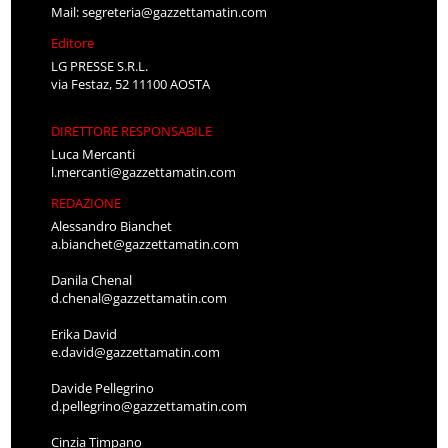
Mail:
segreteria@gazzettamatin.com
Editore
LG PRESSE S.R.L.
via Festaz, 52 11100 AOSTA
DIRETTORE RESPONSABILE
Luca Mercanti
l.mercanti@gazzettamatin.com
REDAZIONE
Alessandro Bianchet
a.bianchet@gazzettamatin.com
Danila Chenal
d.chenal@gazzettamatin.com
Erika David
e.david@gazzettamatin.com
Davide Pellegrino
d.pellegrino@gazzettamatin.com
Cinzia Timpano