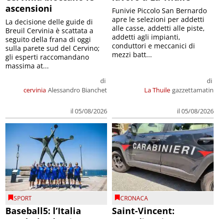
ascensioni
Funivie Piccolo San Bernardo
apre le selezioni per addetti
La decisione delle guide di
alle casse, addetti alle piste,
Breuil Cervinia è scattata a
addetti agli impianti,
seguito della frana di oggi
conduttori e meccanici di
sulla parete sud del Cervino;
mezzi batt...
gli esperti raccomandano
massima at...
di
di
cervinia
Alessandro Bianchet
La Thuile
gazzettamatin
il 05/08/2026
il 05/08/2026
SPORT
CRONACA
Baseball5: l’Italia
Saint-Vincent: