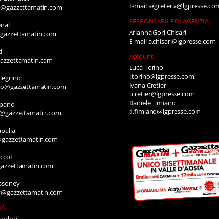
E-mail
segreteria@lgpresse.co
t@gazzettamatin.com
RESPONSABILE DI AGENZIA
enal
Arianna Gori Chisari
gazzettamatin.com
E-mail
a.chisari@lgpresse.com
d
Account
azzettamatin.com
Luca Torino
l.torino@lgpresse.com
legrino
Ivana Cretier
ino@gazzettamatin.com
i.cretier@lgpresse.com
Daniele Fimiano
mpano
d.fimiano@lgpresse.com
o@gazzettamatin.com
apalia
@gazzettamatin.com
ccot
gazzettamatin.com
ssoney
y@gazzettamatin.com
IA
rodoti