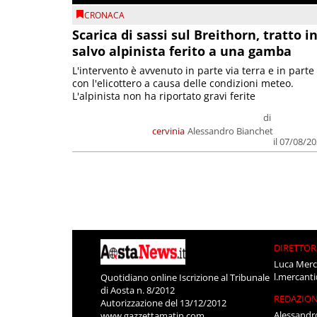
CRONACA
Scarica di sassi sul Breithorn, tratto i
salvo alpinista ferito a una gamba
L'intervento è avvenuto in parte via terra e in parte
con l'elicottero a causa delle condizioni meteo.
L'alpinista non ha riportato gravi ferite
di
cervinia
Alessandro Bianchet
il 07/08/2
DIRETTOR
Luca Merc
l.mercant
Quotidiano online Iscrizione al Tribunale
di Aosta n. 8/2012
REDAZIO
Autorizzazione del 13/12/2012
Alessandr
www.gazzettamatin.com