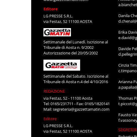
a.bianche
Editore
Danila Ch
LG PRESSE S.R.L.
d.chenal@
via Festaz, 52 11100 AOSTA
Erika Davi
e.david@g
Settimanale del Lunedì. Iscrizione al
Tribunale di Aosta n. 9/2002
Davide Pel
Autorizzazione del 20/05/2002
d.pellegr
Cinzia Ti
c.timpan
Settimanale del Sabato. Iscrizione al
Tribunale di Aosta n.4 del 4/10/2016
Arianna P
a.papalia
REDAZIONE
via Festaz, 52 - 11100 Aosta
Thomas Pi
Tel: 0165/231711 - Fax: 0165/1820141
t.piccot@
Mail:
segreteria@gazzettamatin.com
Fausto Va
Editore
f.vassone
LG PRESSE S.R.L.
SEGRETER
via Festaz, 52 11100 AOSTA
Roberta P