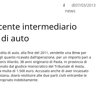
di
il
07/03/2013
news
ente intermediario
 di auto
ita di auto, alla fine del 2011, vendette una Bmw per
i quanto ricavato dall’operazione, per un importo pari a
is Vilardo, 38 anni originario di Paola, in provincia di
annato dal giudice monocratico del Tribunale di Aosta,
a multa di 1.500 euro. Accusato anche di aver incassato
ana, dovrà restituire alle due parti civili entrambe le
propriato indebitamente.