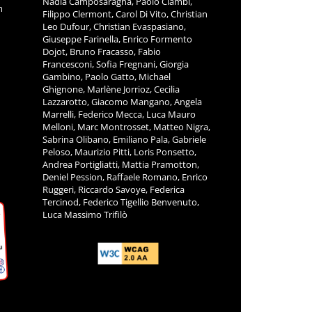
Nadia Camposaragna, Paolo Ciambi,
m
Filippo Clermont, Carol Di Vito, Christian
Leo Dufour, Christian Evaspasiano,
Giuseppe Farinella, Enrico Formento
Dojot, Bruno Fracasso, Fabio
Francesconi, Sofia Fregnani, Giorgia
Gambino, Paolo Gatto, Michael
Ghignone, Marlène Jorrioz, Cecilia
Lazzarotto, Giacomo Mangano, Angela
Marrelli, Federico Mecca, Luca Mauro
Melloni, Marc Montrosset, Matteo Nigra,
Sabrina Olibano, Emiliano Pala, Gabriele
Peloso, Maurizio Pitti, Loris Ponsetto,
Andrea Portigliatti, Mattia Pramotton,
Deniel Pession, Raffaele Romano, Enrico
Ruggeri, Riccardo Savoye, Federica
Tercinod, Federico Tigellio Benvenuto,
Luca Massimo Trifilò