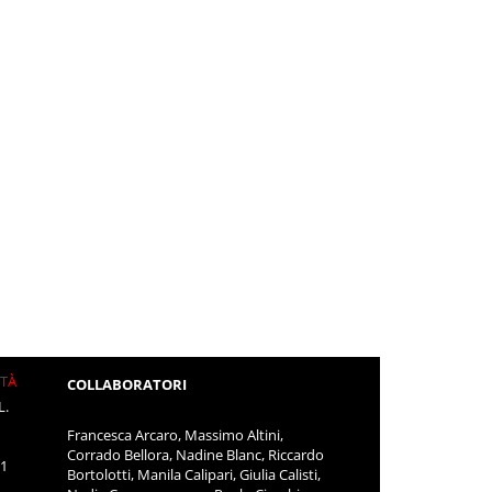
ITÀ
COLLABORATORI
L.
Francesca Arcaro, Massimo Altini,
Corrado Bellora, Nadine Blanc, Riccardo
11
Bortolotti, Manila Calipari, Giulia Calisti,