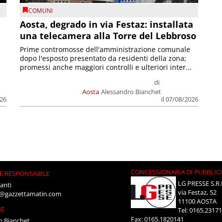
COMUNI
n
Aosta, degrado in via Festaz: installata
una telecamera alla Torre del Lebbroso
Prime contromosse dell'amministrazione comunale
dopo l'esposto presentato da residenti della zona;
promessi anche maggiori controlli e ulteriori inter...
di
Aosta
Alessandro Bianchet
026
il 07/08/2026
CONCESSIONARIA DI PUBBLIC
E RESPONSABILE
LG PRESSE S.R.
anti
via Festaz, 52
i@gazzettamatin.com
11100 AOSTA
NE
Tel: 0165.2317
Fax: 0165.1820141
o Bianchet