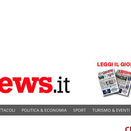
TTACOLI
POLITICA & ECONOMIA
SPORT
TURISMO & EVENTI
C