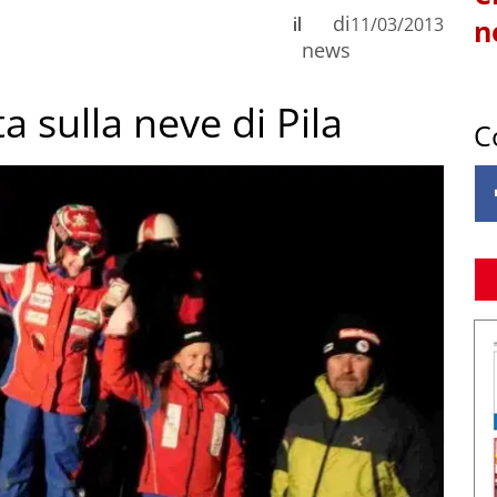
di
il
11/03/2013
n
news
ta sulla neve di Pila
C