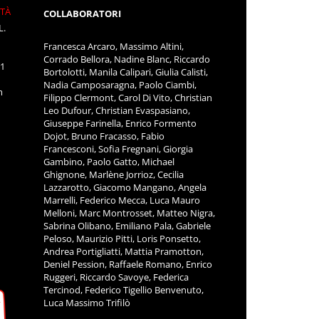
ITÀ
COLLABORATORI
L.
Francesca Arcaro, Massimo Altini,
Corrado Bellora, Nadine Blanc, Riccardo
11
Bortolotti, Manila Calipari, Giulia Calisti,
Nadia Camposaragna, Paolo Ciambi,
m
Filippo Clermont, Carol Di Vito, Christian
Leo Dufour, Christian Evaspasiano,
Giuseppe Farinella, Enrico Formento
Dojot, Bruno Fracasso, Fabio
Francesconi, Sofia Fregnani, Giorgia
Gambino, Paolo Gatto, Michael
Ghignone, Marlène Jorrioz, Cecilia
Lazzarotto, Giacomo Mangano, Angela
Marrelli, Federico Mecca, Luca Mauro
Melloni, Marc Montrosset, Matteo Nigra,
Sabrina Olibano, Emiliano Pala, Gabriele
Peloso, Maurizio Pitti, Loris Ponsetto,
Andrea Portigliatti, Mattia Pramotton,
Deniel Pession, Raffaele Romano, Enrico
Ruggeri, Riccardo Savoye, Federica
Tercinod, Federico Tigellio Benvenuto,
Luca Massimo Trifilò