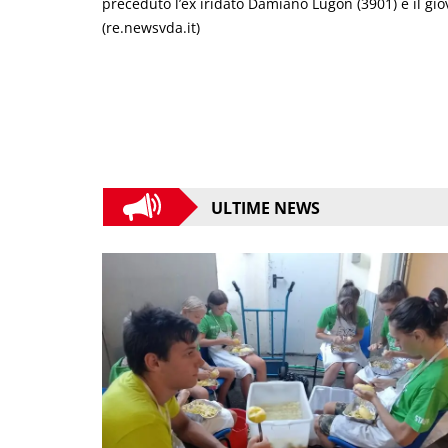
preceduto l’ex iridato Damiano Lugon (3901) e il gio
(re.newsvda.it)
ULTIME NEWS