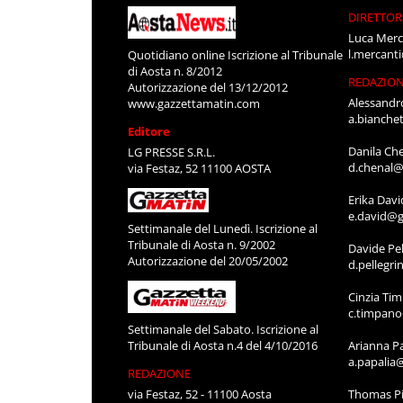
DIRETTOR
Luca Merc
l.mercant
Quotidiano online Iscrizione al Tribunale
di Aosta n. 8/2012
REDAZIO
Autorizzazione del 13/12/2012
Alessandr
www.gazzettamatin.com
a.bianche
Editore
Danila Ch
LG PRESSE S.R.L.
d.chenal@
via Festaz, 52 11100 AOSTA
Erika Davi
e.david@g
Settimanale del Lunedì. Iscrizione al
Tribunale di Aosta n. 9/2002
Davide Pel
Autorizzazione del 20/05/2002
d.pellegr
Cinzia Ti
c.timpan
Settimanale del Sabato. Iscrizione al
Tribunale di Aosta n.4 del 4/10/2016
Arianna P
a.papalia
REDAZIONE
via Festaz, 52 - 11100 Aosta
Thomas Pi