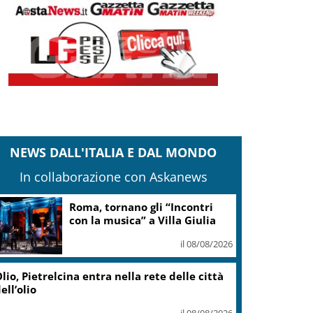
NEWS DALL'ITALIA E DAL MONDO
In collaborazione con Askanews
Adyen e GetYourGuide: 15
anni di innovazione per le
esperienze di viaggio
il 07/08/2026
Caretta caretta, circa 280 nidi
individuati in Italia dopo