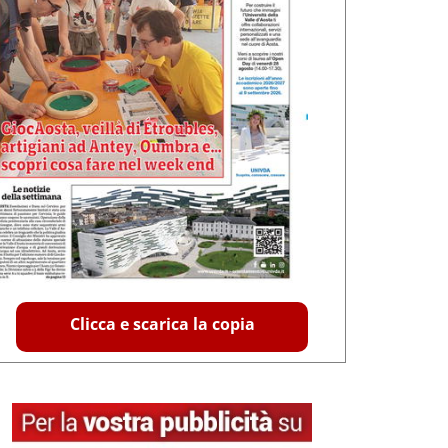
Clicca e scarica la copia