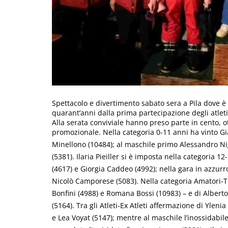
Spettacolo e divertimento sabato sera a Pila dove è
quarant’anni dalla prima partecipazione degli atleti 
Alla serata conviviale hanno preso parte in cento, 
promozionale. Nella categoria 0-11 anni ha vinto Gia
Minellono (10484); al maschile primo Alessandro Nig
(5381). Ilaria Pieiller si è imposta nella categoria 1
(4617) e Giorgia Caddeo (4992); nella gara in azzurr
Nicolò Camporese (5083). Nella categoria Amatori-Tur
Bonfini (4988) e Romana Bossi (10983) – e di Albert
(5164). Tra gli Atleti-Ex Atleti affermazione di Yleni
e Lea Voyat (5147); mentre al maschile l’inossidabile 