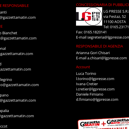
CONCESSIONARIA DI PUBBLIC
E RESPONSABILE
LG PRESSE S.R.
anti
via Festaz, 52
i@gazzettamatin.com
11100 AOSTA
NE
Tel: 0165.2317
Fax: 0165.1820141
o Bianchet
E-mail
segreteria@lgpresse.co
t@gazzettamatin.com
RESPONSABILE DI AGENZIA
enal
Arianna Gori Chisari
gazzettamatin.com
E-mail
a.chisari@lgpresse.com
d
Account
azzettamatin.com
Luca Torino
l.torino@lgpresse.com
legrino
Ivana Cretier
ino@gazzettamatin.com
i.cretier@lgpresse.com
Daniele Fimiano
mpano
d.fimiano@lgpresse.com
o@gazzettamatin.com
apalia
@gazzettamatin.com
ccot