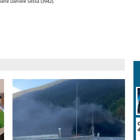
vane Daniele Sessa (3942).