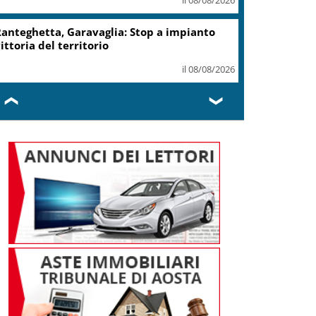
record 2025
il 07/08/2026
Turismo, Osservatorio
Telepass: +20% di interesse
per i viaggi in auto
il 07/08/2026
❮
❯