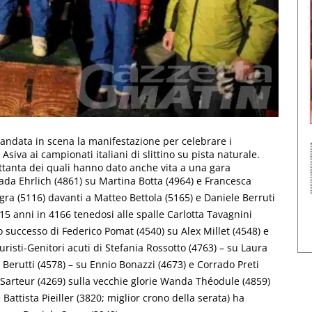
 andata in scena la manifestazione per celebrare i
Asiva ai campionati italiani di slittino su pista naturale.
ottanta dei quali hanno dato anche vita a una gara
da Ehrlich (4861) su Martina Botta (4964) e Francesca
ra (5116) davanti a Matteo Bettola (5165) e Daniele Berruti
2-15 anni in 4166 tenedosi alle spalle Carlotta Tavagnini
o successo di Federico Pomat (4540) su Alex Millet (4548) e
isti-Genitori acuti di Stefania Rossotto (4763) – su Laura
o Berutti (4578) – su Ennio Bonazzi (4673) e Corrado Preti
a Sarteur (4269) sulla vecchie glorie Wanda Théodule (4859)
Battista Pieiller (3820; miglior crono della serata) ha