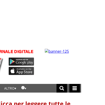
ALTRO
licca per leggere tutte le