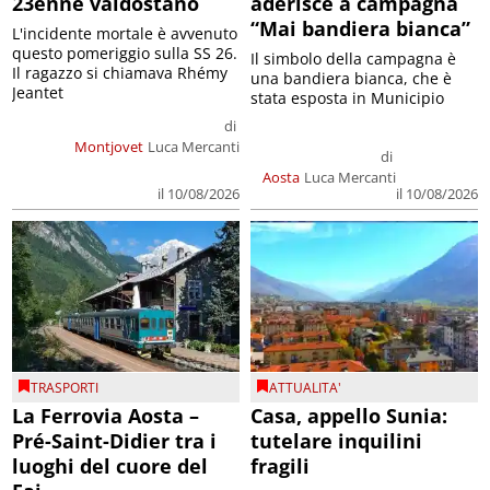
23enne valdostano
aderisce a campagna
“Mai bandiera bianca”
L'incidente mortale è avvenuto
questo pomeriggio sulla SS 26.
Il simbolo della campagna è
Il ragazzo si chiamava Rhémy
una bandiera bianca, che è
Jeantet
stata esposta in Municipio
di
Montjovet
Luca Mercanti
di
Aosta
Luca Mercanti
il 10/08/2026
il 10/08/2026
TRASPORTI
ATTUALITA'
La Ferrovia Aosta –
Casa, appello Sunia:
Pré-Saint-Didier tra i
tutelare inquilini
luoghi del cuore del
fragili