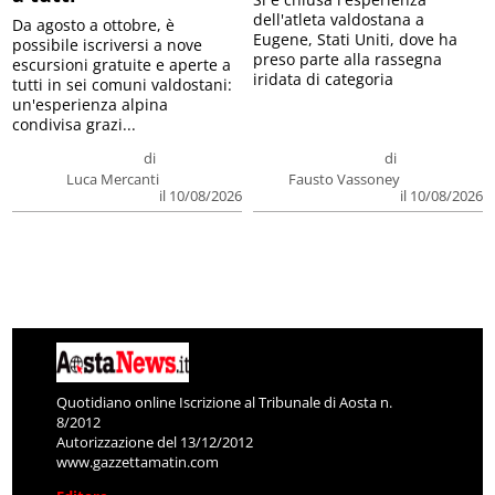
dell'atleta valdostana a
Da agosto a ottobre, è
Eugene, Stati Uniti, dove ha
possibile iscriversi a nove
preso parte alla rassegna
escursioni gratuite e aperte a
iridata di categoria
tutti in sei comuni valdostani:
un'esperienza alpina
condivisa grazi...
di
di
Luca Mercanti
Fausto Vassoney
il 10/08/2026
il 10/08/2026
Quotidiano online Iscrizione al Tribunale di Aosta n.
8/2012
Autorizzazione del 13/12/2012
www.gazzettamatin.com