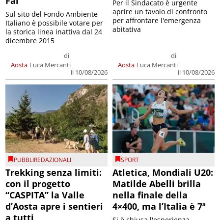
Fai
Per il Sindacato è urgente
aprire un tavolo di confronto
Sul sito del Fondo Ambiente
per affrontare l'emergenza
Italiano è possibile votare per
abitativa
la storica linea inattiva dal 24
dicembre 2015
di
di
Aosta
Luca Mercanti
Aosta
Luca Mercanti
il 10/08/2026
il 10/08/2026
PUBBLIREDAZIONALI
SPORT
Trekking senza limiti:
Atletica, Mondiali U20:
con il progetto
Matilde Abelli brilla
“CASPITA” la Valle
nella finale della
d’Aosta apre i sentieri
4×400, ma l’Italia è 7ª
a tutti
Si è chiusa l'esperienza