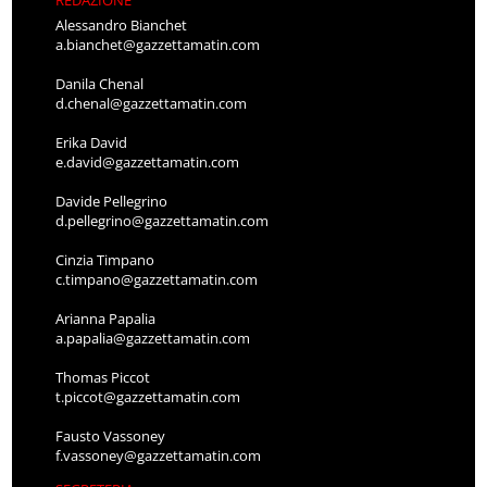
REDAZIONE
Alessandro Bianchet
a.bianchet@gazzettamatin.com
Danila Chenal
d.chenal@gazzettamatin.com
Erika David
e.david@gazzettamatin.com
Davide Pellegrino
d.pellegrino@gazzettamatin.com
Cinzia Timpano
c.timpano@gazzettamatin.com
Arianna Papalia
a.papalia@gazzettamatin.com
Thomas Piccot
t.piccot@gazzettamatin.com
Fausto Vassoney
f.vassoney@gazzettamatin.com