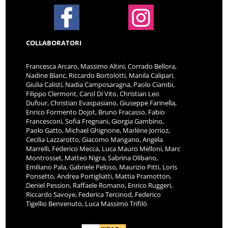
COLLABORATORI
Francesca Arcaro, Massimo Altini, Corrado Bellora,
Nadine Blanc, Riccardo Bortolotti, Manila Calipari,
Giulia Calisti, Nadia Camposaragna, Paolo Ciambi,
Filippo Clermont, Carol Di Vito, Christian Leo
Dufour, Christian Evaspasiano, Giuseppe Farinella,
Enrico Formento Dojot, Bruno Fracasso, Fabio
Francesconi, Sofia Fregnani, Giorgia Gambino,
Paolo Gatto, Michael Ghignone, Marlène Jorrioz,
Cecilia Lazzarotto, Giacomo Mangano, Angela
Marrelli, Federico Mecca, Luca Mauro Melloni, Marc
Montrosset, Matteo Nigra, Sabrina Olibano,
Emiliano Pala, Gabriele Peloso, Maurizio Pitti, Loris
Ponsetto, Andrea Portigliatti, Mattia Pramotton,
Deniel Pession, Raffaele Romano, Enrico Ruggeri,
Riccardo Savoye, Federica Tercinod, Federico
Tigellio Benvenuto, Luca Massimo Trifilò