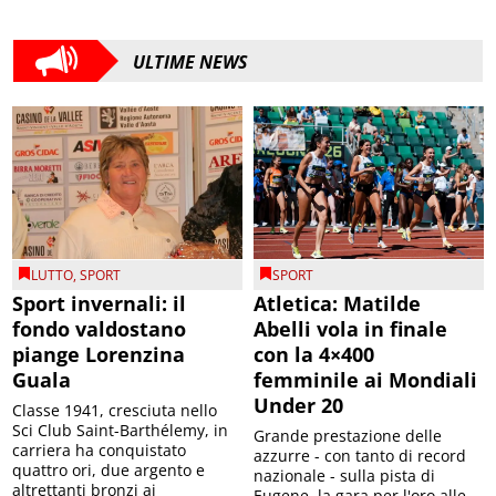
ULTIME NEWS
LUTTO
,
SPORT
SPORT
Sport invernali: il
Atletica: Matilde
fondo valdostano
Abelli vola in finale
piange Lorenzina
con la 4×400
Guala
femminile ai Mondiali
Under 20
Classe 1941, cresciuta nello
Sci Club Saint-Barthélemy, in
Grande prestazione delle
carriera ha conquistato
azzurre - con tanto di record
quattro ori, due argento e
nazionale - sulla pista di
altrettanti bronzi ai
Eugene, la gara per l'oro alle