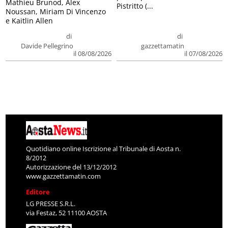
Mathieu Brunod, Alex
Pistritto (...
Noussan, Miriam Di Vincenzo
e Kaitlin Allen
di
di
Davide Pellegrino
gazzettamatin
il 08/08/2026
il 07/08/2026
Quotidiano online Iscrizione al Tribunale di Aosta n.
8/2012
Autorizzazione del 13/12/2012
www.gazzettamatin.com
Editore
LG PRESSE S.R.L.
via Festaz, 52 11100 AOSTA