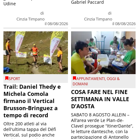
Gabriel Paccard
Udine
di
di
Cinzia Timpano
Cinzia Timpano
il 08/08/2026
il 08/08/2026
SPORT
APPUNTAMENTI
,
OGGI &
DOMANI
Trail: Daniel Thedy e
COSA FARE NEL FINE
Michela Comola
SETTIMANA IN VALLE
firmano il Vertical
D’AOSTA
Brusson-Bringuez a
tempo di record
SABATO 8 AGOSTO ALLEIN –
All’area verde Le Plan-de-
Oltre 200 atleti al via
Clavel prosegue “ItinerDante”,
dell'ultima tappa del Défì
le letture dantesche, con la
Vertical, sul podio anche
partecipazione di Antonello