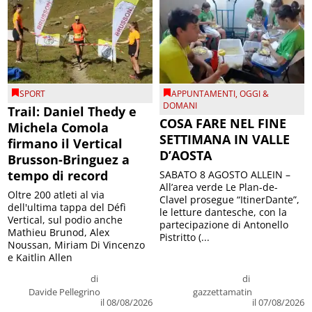
SPORT
APPUNTAMENTI
,
OGGI &
DOMANI
Trail: Daniel Thedy e
COSA FARE NEL FINE
Michela Comola
SETTIMANA IN VALLE
firmano il Vertical
D’AOSTA
Brusson-Bringuez a
tempo di record
SABATO 8 AGOSTO ALLEIN –
All’area verde Le Plan-de-
Oltre 200 atleti al via
Clavel prosegue “ItinerDante”,
dell'ultima tappa del Défì
le letture dantesche, con la
Vertical, sul podio anche
partecipazione di Antonello
Mathieu Brunod, Alex
Pistritto (...
Noussan, Miriam Di Vincenzo
e Kaitlin Allen
di
di
Davide Pellegrino
gazzettamatin
il 08/08/2026
il 07/08/2026