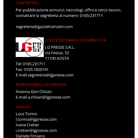
CONTATTACI
Per pubblicazione annunci, necrologi, offro e cerco lavoro,
contattare la segreteria al numero: 0165/231711
segreteria@gazzettamatin.com
CONCESSIONARIA DI PUBBLICITÀ
LG PRESSE S.R.L.
via Festaz, 52
11100 AOSTA
Tel: 0165.231711
Fax: 0165.1820141
E-mail
segreteria@lgpresse.com
RESPONSABILE DI AGENZIA
Arianna Gori Chisari
E-mail
a.chisari@lgpresse.com
Account
Luca Torino
l.torino@lgpresse.com
Ivana Cretier
i.cretier@lgpresse.com
Daniele Fimiano