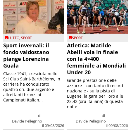
LUTTO
,
SPORT
SPORT
Sport invernali: il
Atletica: Matilde
fondo valdostano
Abelli vola in finale
piange Lorenzina
con la 4×400
Guala
femminile ai Mondiali
Under 20
Classe 1941, cresciuta nello
Sci Club Saint-Barthélemy, in
Grande prestazione delle
carriera ha conquistato
azzurre - con tanto di record
quattro ori, due argento e
nazionale - sulla pista di
altrettanti bronzi ai
Eugene, la gara per l'oro alle
Campionati Italian...
23.42 (ora italiana) di questa
notte
di
di
Davide Pellegrino
Davide Pellegrino
il 09/08/2026
il 09/08/2026