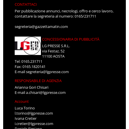
CONTATTACI
Per pubblicazione annunci, necrologi, offro e cerco lavoro,
contattare la segreteria al numero: 0165/231711
segreteria@gazzettamatin.com
CONCESSIONARIA DI PUBBLICITÀ
LG PRESSE S.R.L.
via Festaz, 52
11100 AOSTA
Tel: 0165.231711
Fax: 0165.1820141
E-mail
segreteria@lgpresse.com
RESPONSABILE DI AGENZIA
Arianna Gori Chisari
E-mail
a.chisari@lgpresse.com
Account
Luca Torino
l.torino@lgpresse.com
Ivana Cretier
i.cretier@lgpresse.com
Daniele Fimiano