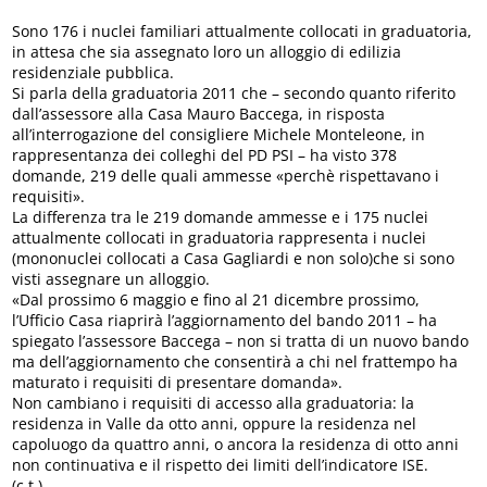
Sono 176 i nuclei familiari attualmente collocati in graduatoria,
in attesa che sia assegnato loro un alloggio di edilizia
residenziale pubblica.
Si parla della graduatoria 2011 che – secondo quanto riferito
dall’assessore alla Casa Mauro Baccega, in risposta
all’interrogazione del consigliere Michele Monteleone, in
rappresentanza dei colleghi del PD PSI – ha visto 378
domande, 219 delle quali ammesse «perchè rispettavano i
requisiti».
La differenza tra le 219 domande ammesse e i 175 nuclei
attualmente collocati in graduatoria rappresenta i nuclei
(mononuclei collocati a Casa Gagliardi e non solo)che si sono
visti assegnare un alloggio.
«Dal prossimo 6 maggio e fino al 21 dicembre prossimo,
l’Ufficio Casa riaprirà l’aggiornamento del bando 2011 – ha
spiegato l’assessore Baccega – non si tratta di un nuovo bando
ma dell’aggiornamento che consentirà a chi nel frattempo ha
maturato i requisiti di presentare domanda».
Non cambiano i requisiti di accesso alla graduatoria: la
residenza in Valle da otto anni, oppure la residenza nel
capoluogo da quattro anni, o ancora la residenza di otto anni
non continuativa e il rispetto dei limiti dell’indicatore ISE.
(c.t.)