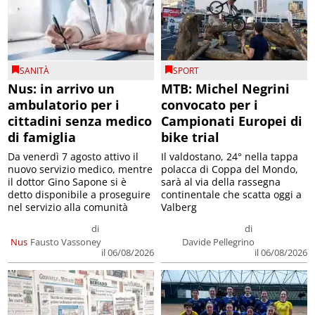
SANITÀ
SPORT
Nus: in arrivo un
MTB: Michel Negrini
ambulatorio per i
convocato per i
cittadini senza medico
Campionati Europei di
di famiglia
bike trial
Da venerdì 7 agosto attivo il
Il valdostano, 24° nella tappa
nuovo servizio medico, mentre
polacca di Coppa del Mondo,
il dottor Gino Sapone si è
sarà al via della rassegna
detto disponibile a proseguire
continentale che scatta oggi a
nel servizio alla comunità
Valberg
di
di
Nus
Fausto Vassoney
Davide Pellegrino
il 06/08/2026
il 06/08/2026