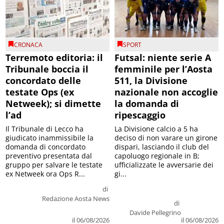
CRONACA
SPORT
Terremoto editoria: il
Futsal: niente serie A
Tribunale boccia il
femminile per l’Aosta
concordato delle
511, la Divisione
testate Ops (ex
nazionale non accoglie
Netweek); si dimette
la domanda di
l’ad
ripescaggio
Il Tribunale di Lecco ha
La Divisione calcio a 5 ha
giudicato inammissibile la
deciso di non varare un girone
domanda di concordato
dispari, lasciando il club del
preventivo presentata dal
capoluogo regionale in B;
gruppo per salvare le testate
ufficializzate le avversarie dei
ex Netweek ora Ops R...
gi...
di
Redazione Aosta News
di
Davide Pellegrino
il 06/08/2026
il 06/08/2026