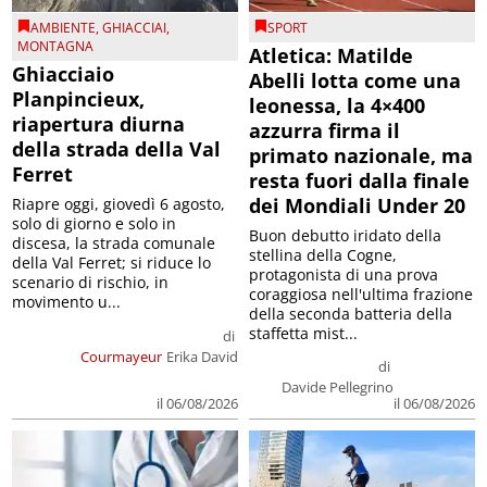
AMBIENTE
,
GHIACCIAI
,
SPORT
MONTAGNA
Atletica: Matilde
Ghiacciaio
Abelli lotta come una
Planpincieux,
leonessa, la 4×400
riapertura diurna
azzurra firma il
della strada della Val
primato nazionale, ma
Ferret
resta fuori dalla finale
dei Mondiali Under 20
Riapre oggi, giovedì 6 agosto,
solo di giorno e solo in
Buon debutto iridato della
discesa, la strada comunale
stellina della Cogne,
della Val Ferret; si riduce lo
protagonista di una prova
scenario di rischio, in
coraggiosa nell'ultima frazione
movimento u...
della seconda batteria della
staffetta mist...
di
Courmayeur
Erika David
di
Davide Pellegrino
il 06/08/2026
il 06/08/2026