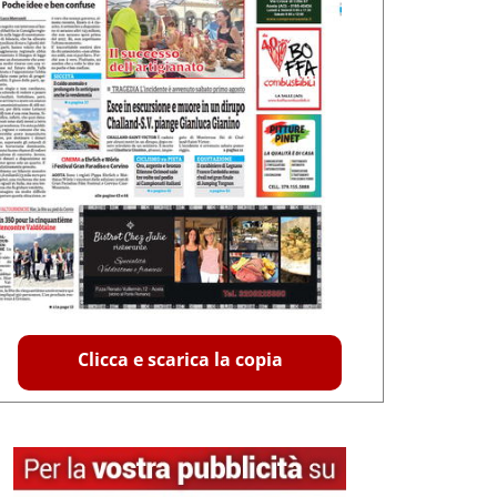
Clicca e scarica la copia