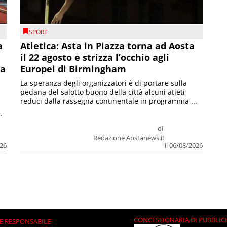
SPORT
a
Atletica: Asta in Piazza torna ad Aosta
il 22 agosto e strizza l’occhio agli
la
Europei di Birmingham
La speranza degli organizzatori è di portare sulla
pedana del salotto buono della città alcuni atleti
reduci dalla rassegna continentale in programma ...
.
di
Redazione Aostanews.it
026
il 06/08/2026
CONCESSIONARIA DI PUBBLIC
E RESPONSABILE