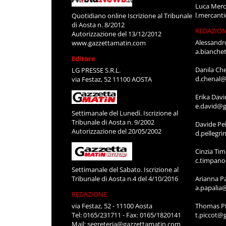
Luca Merc
l.mercant
Quotidiano online Iscrizione al Tribunale
di Aosta n. 8/2012
REDAZIO
Autorizzazione del 13/12/2012
Alessandr
www.gazzettamatin.com
a.bianche
Editore
Danila Ch
LG PRESSE S.R.L.
d.chenal@
via Festaz, 52 11100 AOSTA
Erika Davi
e.david@g
Settimanale del Lunedì. Iscrizione al
Tribunale di Aosta n. 9/2002
Davide Pel
Autorizzazione del 20/05/2002
d.pellegr
Cinzia Ti
c.timpan
Settimanale del Sabato. Iscrizione al
Tribunale di Aosta n.4 del 4/10/2016
Arianna P
a.papalia
REDAZIONE
via Festaz, 52 - 11100 Aosta
Thomas Pi
Tel: 0165/231711 - Fax: 0165/1820141
t.piccot@
Mail:
segreteria@gazzettamatin.com