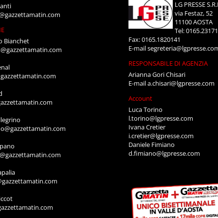
LG PRESSE S.R.
anti
via Festaz, 52
i@gazzettamatin.com
11100 AOSTA
NE
Tel: 0165.2317
Fax: 0165.1820141
o Bianchet
E-mail
segreteria@lgpresse.co
t@gazzettamatin.com
RESPONSABILE DI AGENZIA
enal
Arianna Gori Chisari
gazzettamatin.com
E-mail
a.chisari@lgpresse.com
d
Account
azzettamatin.com
Luca Torino
l.torino@lgpresse.com
legrino
Ivana Cretier
ino@gazzettamatin.com
i.cretier@lgpresse.com
Daniele Fimiano
mpano
d.fimiano@lgpresse.com
o@gazzettamatin.com
apalia
@gazzettamatin.com
ccot
gazzettamatin.com