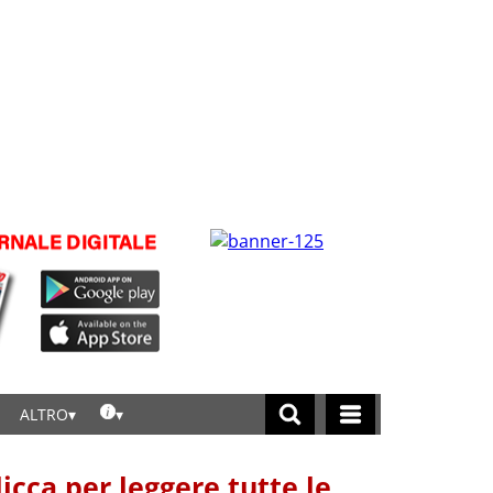
ALTRO
licca per leggere tutte le