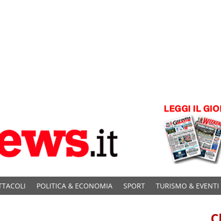
TTACOLI
POLITICA & ECONOMIA
SPORT
TURISMO & EVENTI
C