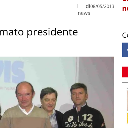
di
il
08/05/2013
n
news
ermato presidente
C