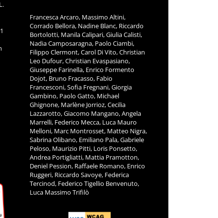
L.
Francesca Arcaro, Massimo Altini,
Corrado Bellora, Nadine Blanc, Riccardo
11
Bortolotti, Manila Calipari, Giulia Calisti,
Nadia Camposaragna, Paolo Ciambi,
m
Filippo Clermont, Carol Di Vito, Christian
Leo Dufour, Christian Evaspasiano,
Giuseppe Farinella, Enrico Formento
Dojot, Bruno Fracasso, Fabio
Francesconi, Sofia Fregnani, Giorgia
Gambino, Paolo Gatto, Michael
Ghignone, Marlène Jorrioz, Cecilia
Lazzarotto, Giacomo Mangano, Angela
Marrelli, Federico Mecca, Luca Mauro
Melloni, Marc Montrosset, Matteo Nigra,
Sabrina Olibano, Emiliano Pala, Gabriele
Peloso, Maurizio Pitti, Loris Ponsetto,
Andrea Portigliatti, Mattia Pramotton,
Deniel Pession, Raffaele Romano, Enrico
Ruggeri, Riccardo Savoye, Federica
Tercinod, Federico Tigellio Benvenuto,
Luca Massimo Trifilò