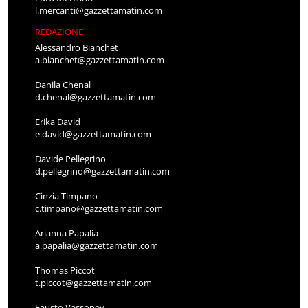
l.mercanti@gazzettamatin.com
REDAZIONE
Alessandro Bianchet
a.bianchet@gazzettamatin.com
Danila Chenal
d.chenal@gazzettamatin.com
Erika David
e.david@gazzettamatin.com
Davide Pellegrino
d.pellegrino@gazzettamatin.com
Cinzia Timpano
c.timpano@gazzettamatin.com
Arianna Papalia
a.papalia@gazzettamatin.com
Thomas Piccot
t.piccot@gazzettamatin.com
Fausto Vassoney