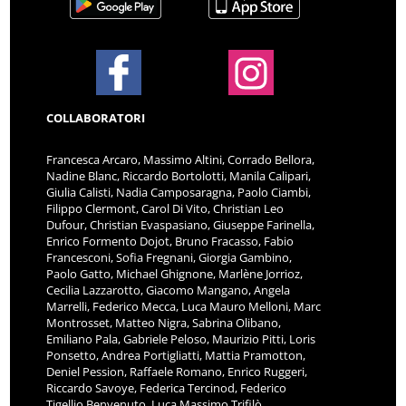
COLLABORATORI
Francesca Arcaro, Massimo Altini, Corrado Bellora,
Nadine Blanc, Riccardo Bortolotti, Manila Calipari,
Giulia Calisti, Nadia Camposaragna, Paolo Ciambi,
Filippo Clermont, Carol Di Vito, Christian Leo
Dufour, Christian Evaspasiano, Giuseppe Farinella,
Enrico Formento Dojot, Bruno Fracasso, Fabio
Francesconi, Sofia Fregnani, Giorgia Gambino,
Paolo Gatto, Michael Ghignone, Marlène Jorrioz,
Cecilia Lazzarotto, Giacomo Mangano, Angela
Marrelli, Federico Mecca, Luca Mauro Melloni, Marc
Montrosset, Matteo Nigra, Sabrina Olibano,
Emiliano Pala, Gabriele Peloso, Maurizio Pitti, Loris
Ponsetto, Andrea Portigliatti, Mattia Pramotton,
Deniel Pession, Raffaele Romano, Enrico Ruggeri,
Riccardo Savoye, Federica Tercinod, Federico
Tigellio Benvenuto, Luca Massimo Trifilò