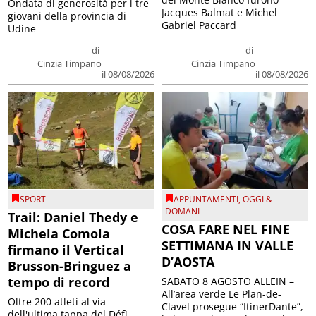
Ondata di generosità per i tre
Jacques Balmat e Michel
giovani della provincia di
Gabriel Paccard
Udine
di
di
Cinzia Timpano
Cinzia Timpano
il 08/08/2026
il 08/08/2026
SPORT
APPUNTAMENTI
,
OGGI &
DOMANI
Trail: Daniel Thedy e
COSA FARE NEL FINE
Michela Comola
SETTIMANA IN VALLE
firmano il Vertical
D’AOSTA
Brusson-Bringuez a
tempo di record
SABATO 8 AGOSTO ALLEIN –
All’area verde Le Plan-de-
Oltre 200 atleti al via
Clavel prosegue “ItinerDante”,
dell'ultima tappa del Défì