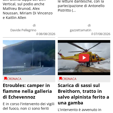
le letture dantesche, con la
Vertical, sul podio anche
partecipazione di Antonello
Mathieu Brunod, Alex
Pistritto (...
Noussan, Miriam Di Vincenzo
e Kaitlin Allen
di
di
Davide Pellegrino
gazzettamatin
il 08/08/2026
il 07/08/2026
CRONACA
CRONACA
Etroubles: camper in
Scarica di sassi sul
fiamme nella galleria
Breithorn, tratto in
di Echevennoz
salvo alpinista ferito a
una gamba
E in corso l'intervento dei vigili
del fuoco, non ci sono feriti
L'intervento è avvenuto in