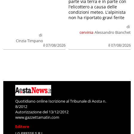
parte via terra e in parte con
l'elicottero a causa delle
condizioni meteo. L'alpinista
non ha riportato gravi ferite
di
cervinia
Alessandro Bianchet
di
Cinzia Timpano
il 07/08/2026
il 07/08/2026
Quotidiano online Iscrizione al Tribunale di Aosta n.
8/2012
Autorizzazione del 13/12/2012
www.gazzettamatin.com
Editore
LG PRESSE S.R.L.