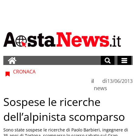
CRONACA
di
il
13/06/2013
news
Sospese le ricerche
dell’alpinista scomparso
Sono state sospese le ricerche di Paolo Barbieri, ingegnere di
35 anni di Tortona, scomparso lo scorso sabato sul Gran