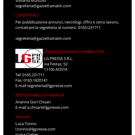
Stefania Muscolo
segreteria@gazzettamatin.com
CONTATTACI
Per pubblicazione annunci, necrologi, offro e cerco lavoro,
contattare la segreteria al numero: 0165/231711
segreteria@gazzettamatin.com
CONCESSIONARIA DI PUBBLICITÀ
LG PRESSE S.R.L.
via Festaz, 52
11100 AOSTA
Tel: 0165.231711
Fax: 0165.1820141
E-mail
segreteria@lgpresse.com
RESPONSABILE DI AGENZIA
Arianna Gori Chisari
E-mail
a.chisari@lgpresse.com
Account
Luca Torino
l.torino@lgpresse.com
Ivana Cretier