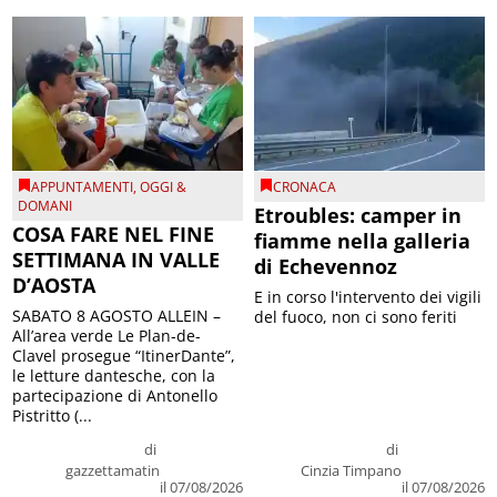
APPUNTAMENTI
,
OGGI &
CRONACA
DOMANI
Etroubles: camper in
COSA FARE NEL FINE
fiamme nella galleria
SETTIMANA IN VALLE
di Echevennoz
D’AOSTA
E in corso l'intervento dei vigili
SABATO 8 AGOSTO ALLEIN –
del fuoco, non ci sono feriti
All’area verde Le Plan-de-
Clavel prosegue “ItinerDante”,
le letture dantesche, con la
partecipazione di Antonello
Pistritto (...
di
di
gazzettamatin
Cinzia Timpano
il 07/08/2026
il 07/08/2026