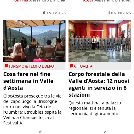
cervinia
Alessandro Bianchet
Aosta
Alessandro Bianchet
il 07/08/2026
il 07/08/2026
TURISMO & TEMPO LIBERO
ATTUALITA'
Cosa fare nel fine
Corpo forestale della
settimana in Valle
Valle d’Aosta: 12 nuovi
d’Aosta
agenti in servizio in 8
stazioni
GiocAosta prosegue tra le vie
del capoluogo; a Brissogne
Questa mattina, a palazzo
entra nel vivo la Feta de
regionale, si è tenuta la
l’Oumbra; Etroubles ospita la
cerimonia di giuramento
Veillà; a Chamois tocca al
Festival A...
di
di