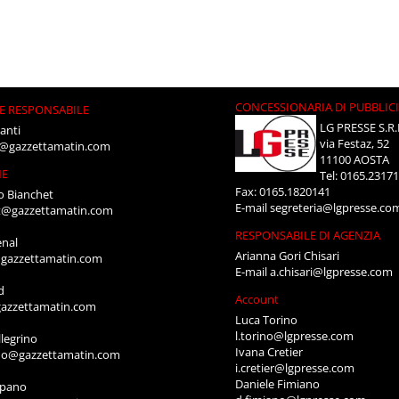
CONCESSIONARIA DI PUBBLIC
E RESPONSABILE
LG PRESSE S.R.
anti
via Festaz, 52
i@gazzettamatin.com
11100 AOSTA
NE
Tel: 0165.2317
Fax: 0165.1820141
o Bianchet
E-mail
segreteria@lgpresse.co
t@gazzettamatin.com
RESPONSABILE DI AGENZIA
enal
Arianna Gori Chisari
gazzettamatin.com
E-mail
a.chisari@lgpresse.com
d
Account
azzettamatin.com
Luca Torino
l.torino@lgpresse.com
legrino
Ivana Cretier
ino@gazzettamatin.com
i.cretier@lgpresse.com
Daniele Fimiano
mpano