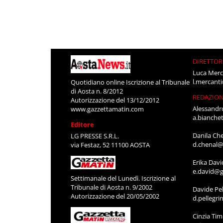
DIRETTOR
Luca Merc
l.mercant
Quotidiano online Iscrizione al Tribunale
di Aosta n. 8/2012
REDAZIO
Autorizzazione del 13/12/2012
Alessandr
www.gazzettamatin.com
a.bianche
Editore
Danila Ch
LG PRESSE S.R.L.
d.chenal@
via Festaz, 52 11100 AOSTA
Erika Davi
e.david@g
Settimanale del Lunedì. Iscrizione al
Tribunale di Aosta n. 9/2002
Davide Pel
Autorizzazione del 20/05/2002
d.pellegr
Cinzia Ti