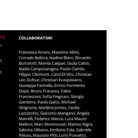
ITÀ
COLLABORATORI
L.
Francesca Arcaro, Massimo Altini,
Corrado Bellora, Nadine Blanc, Riccardo
11
Bortolotti, Manila Calipari, Giulia Calisti,
Nadia Camposaragna, Paolo Ciambi,
m
Filippo Clermont, Carol Di Vito, Christian
Leo Dufour, Christian Evaspasiano,
Giuseppe Farinella, Enrico Formento
Dojot, Bruno Fracasso, Fabio
Francesconi, Sofia Fregnani, Giorgia
Gambino, Paolo Gatto, Michael
Ghignone, Marlène Jorrioz, Cecilia
Lazzarotto, Giacomo Mangano, Angela
Marrelli, Federico Mecca, Luca Mauro
Melloni, Marc Montrosset, Matteo Nigra,
Sabrina Olibano, Emiliano Pala, Gabriele
Peloso, Maurizio Pitti, Loris Ponsetto,