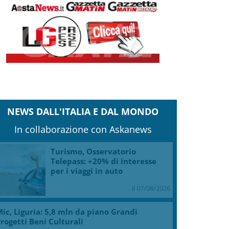
NEWS DALL'ITALIA E DAL MONDO
In collaborazione con Askanews
Turismo, Osservatorio
Telepass: +20% di interesse
per i viaggi in auto
il 07/08/2026
ic, Liguria: 5,8 mln da piano Grandi
rogetti Beni Culturali