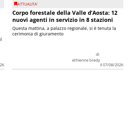
ATTUALITA'
Corpo forestale della Valle d’Aosta: 12
nuovi agenti in servizio in 8 stazioni
Questa mattina, a palazzo regionale, si è tenuta la
cerimonia di giuramento
l
di
ethienne bredy
026
il 07/08/2026