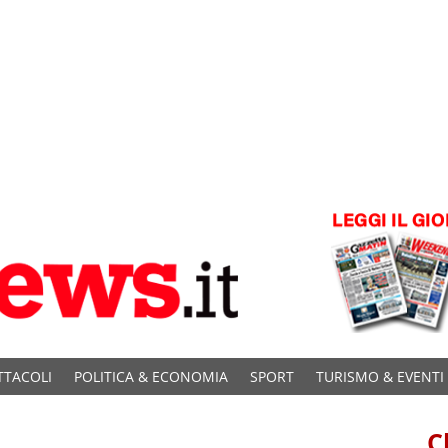
TTACOLI
POLITICA & ECONOMIA
SPORT
TURISMO & EVENTI
C