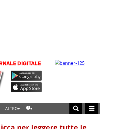
ALTRO
licca per leggere tutte le