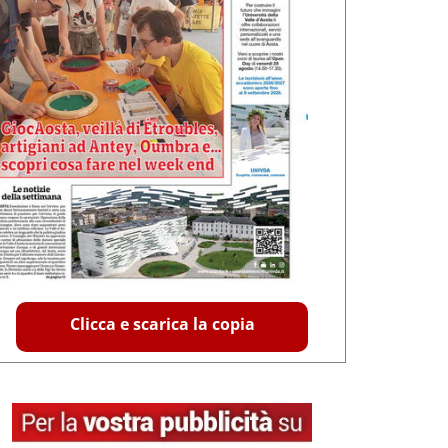
Clicca e scarica la copia