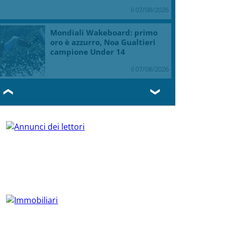
il 07/08/2026
Mondiali Wakeboard: primo
oro è azzurro, Noa Gualtieri
campione Under 14
il 07/08/2026
❮
❯