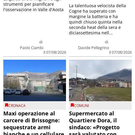
strumenti per pianificare
La talentuosa velocista della
l'osservazione in Valle d'Aosta
Cogne ha superato con
margine la batteria e ha
quindi chiuso quinta nella
seconda heat della sera e
diciassettesima nell...
di
di
Paolo Ciambi
Davide Pellegrino
il 07/08/2026
il 07/08/2026
CRONACA
COMUNI
Maxi operazione al
Supermercato al
carcere di Brissogne:
Quartiere Dora, il
sequestrate armi
sindaco: «Progetto
bianche e un cellulare
sarà valutato con