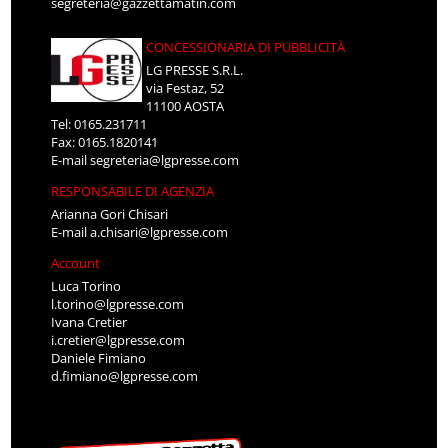
segreteria@gazzettamatin.com
CONCESSIONARIA DI PUBBLICITÀ
LG PRESSE S.R.L.
via Festaz, 52
11100 AOSTA
Tel: 0165.231711
Fax: 0165.1820141
E-mail
segreteria@lgpresse.com
RESPONSABILE DI AGENZIA
Arianna Gori Chisari
E-mail
a.chisari@lgpresse.com
Account
Luca Torino
l.torino@lgpresse.com
Ivana Cretier
i.cretier@lgpresse.com
Daniele Fimiano
d.fimiano@lgpresse.com