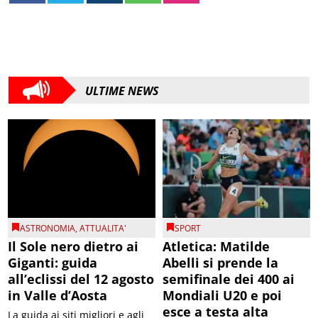
ULTIME NEWS
ASTRONOMIA
,
ATTUALITA'
SPORT
Il Sole nero dietro ai
Atletica: Matilde
Giganti: guida
Abelli si prende la
all’eclissi del 12 agosto
semifinale dei 400 ai
in Valle d’Aosta
Mondiali U20 e poi
esce a testa alta
La guida ai siti migliori e agli