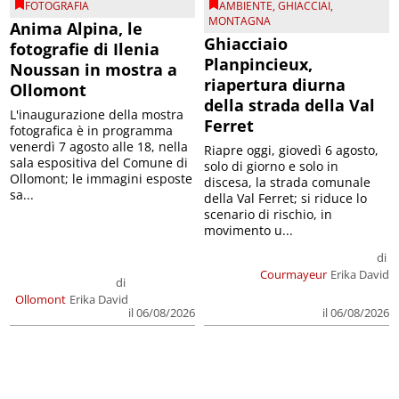
FOTOGRAFIA
AMBIENTE
,
GHIACCIAI
,
MONTAGNA
Anima Alpina, le
Ghiacciaio
fotografie di Ilenia
Planpincieux,
Noussan in mostra a
riapertura diurna
Ollomont
della strada della Val
L'inaugurazione della mostra
Ferret
fotografica è in programma
venerdì 7 agosto alle 18, nella
Riapre oggi, giovedì 6 agosto,
sala espositiva del Comune di
solo di giorno e solo in
Ollomont; le immagini esposte
discesa, la strada comunale
sa...
della Val Ferret; si riduce lo
scenario di rischio, in
movimento u...
di
Courmayeur
Erika David
di
Ollomont
Erika David
il 06/08/2026
il 06/08/2026