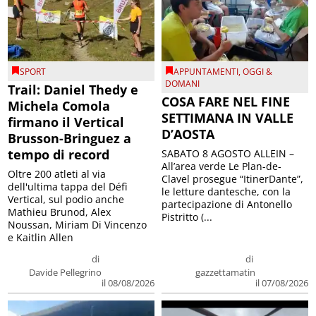
SPORT
APPUNTAMENTI
,
OGGI &
DOMANI
Trail: Daniel Thedy e
COSA FARE NEL FINE
Michela Comola
SETTIMANA IN VALLE
firmano il Vertical
D’AOSTA
Brusson-Bringuez a
tempo di record
SABATO 8 AGOSTO ALLEIN –
All’area verde Le Plan-de-
Oltre 200 atleti al via
Clavel prosegue “ItinerDante”,
dell'ultima tappa del Défì
le letture dantesche, con la
Vertical, sul podio anche
partecipazione di Antonello
Mathieu Brunod, Alex
Pistritto (...
Noussan, Miriam Di Vincenzo
e Kaitlin Allen
di
di
Davide Pellegrino
gazzettamatin
il 08/08/2026
il 07/08/2026