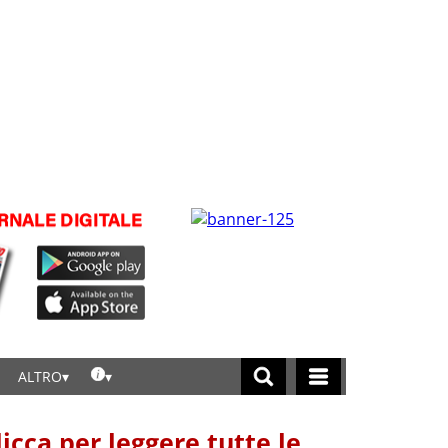
ALTRO
licca per leggere tutte le