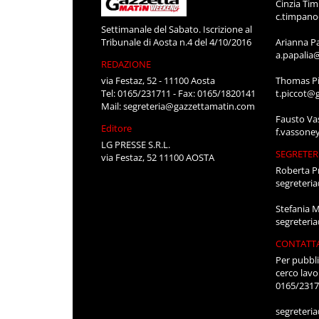
Cinzia Ti
c.timpan
Settimanale del Sabato. Iscrizione al
Tribunale di Aosta n.4 del 4/10/2016
Arianna P
a.papalia
REDAZIONE
via Festaz, 52 - 11100 Aosta
Thomas Pi
Tel: 0165/231711 - Fax: 0165/1820141
t.piccot@
Mail:
segreteria@gazzettamatin.com
Fausto Va
Editore
f.vassone
LG PRESSE S.R.L.
SEGRETER
via Festaz, 52 11100 AOSTA
Roberta P
segreteri
Stefania 
segreteri
CONTATT
Per pubbli
cerco lavo
0165/231
segreteri