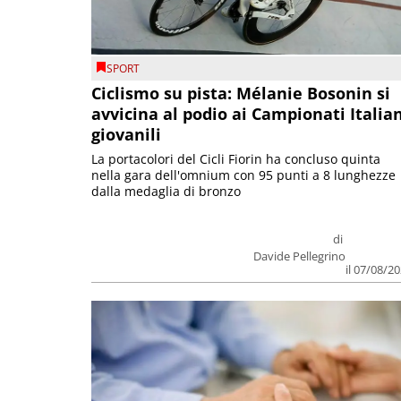
SPORT
Ciclismo su pista: Mélanie Bosonin si
avvicina al podio ai Campionati Italia
giovanili
La portacolori del Cicli Fiorin ha concluso quinta
nella gara dell'omnium con 95 punti a 8 lunghezze
dalla medaglia di bronzo
di
Davide Pellegrino
il 07/08/2