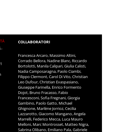
ITÀ
COLLABORATORI
L.
Francesca Arcaro, Massimo Altini,
Corrado Bellora, Nadine Blanc, Riccardo
11
Bortolotti, Manila Calipari, Giulia Calisti,
Nadia Camposaragna, Paolo Ciambi,
m
Filippo Clermont, Carol Di Vito, Christian
Leo Dufour, Christian Evaspasiano,
Giuseppe Farinella, Enrico Formento
Dojot, Bruno Fracasso, Fabio
Francesconi, Sofia Fregnani, Giorgia
Gambino, Paolo Gatto, Michael
Ghignone, Marlène Jorrioz, Cecilia
Lazzarotto, Giacomo Mangano, Angela
Marrelli, Federico Mecca, Luca Mauro
Melloni, Marc Montrosset, Matteo Nigra,
Sabrina Olibano, Emiliano Pala, Gabriele