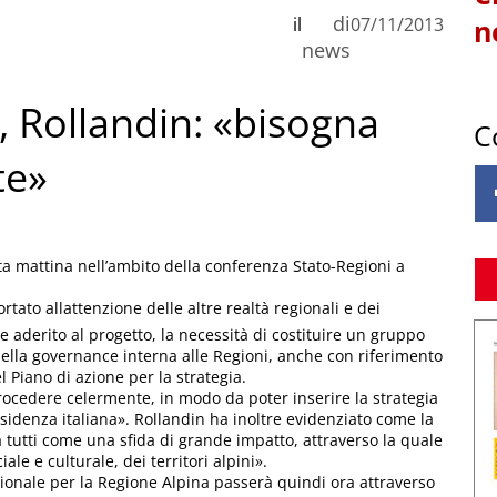
di
il
07/11/2013
n
news
 Rollandin: «bisogna
C
te»
a mattina nell’ambito della conferenza Stato-Regioni a
rtato allattenzione delle altre realtà regionali e dei
aderito al progetto, la necessità di costituire un gruppo
 della governance interna alle Regioni, anche con riferimento
l Piano di azione per la strategia.
procedere celermente, in modo da poter inserire la strategia
denza italiana». Rollandin ha inoltre evidenziato come la
tutti come una sfida di grande impatto, attraverso la quale
le e culturale, dei territori alpini».
gionale per la Regione Alpina passerà quindi ora attraverso