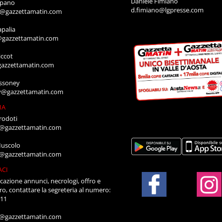
Daniele Fimiano
mpano
d.fimiano@lgpresse.com
o@gazzettamatin.com
apalia
@gazzettamatin.com
ccot
gazzettamatin.com
ssoney
y@gazzettamatin.com
IA
rodoti
a@gazzettamatin.com
Muscolo
a@gazzettamatin.com
ACI
cazione annunci, necrologi, offro e
ro, contattare la segreteria al numero:
711
a@gazzettamatin.com