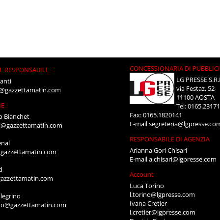
CONCESSIONARIA DI PUBBLIC
E RESPONSABILE
LG PRESSE S.R.
anti
via Festaz, 52
i@gazzettamatin.com
11100 AOSTA
NE
Tel: 0165.2317
Fax: 0165.1820141
o Bianchet
E-mail
segreteria@lgpresse.co
t@gazzettamatin.com
RESPONSABILE DI AGENZIA
enal
Arianna Gori Chisari
gazzettamatin.com
E-mail
a.chisari@lgpresse.com
d
Account
azzettamatin.com
Luca Torino
l.torino@lgpresse.com
legrino
Ivana Cretier
ino@gazzettamatin.com
i.cretier@lgpresse.com