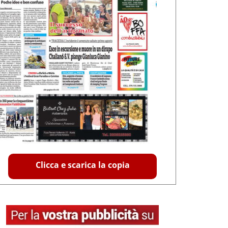
Clicca e scarica la copia