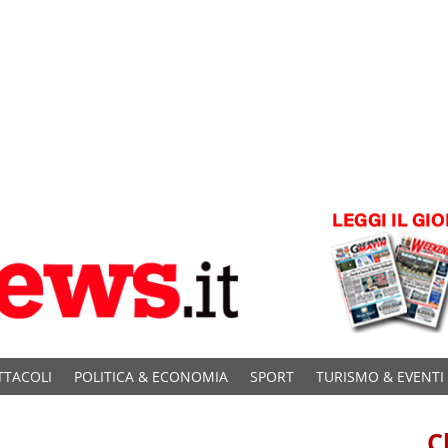
TTACOLI
POLITICA & ECONOMIA
SPORT
TURISMO & EVENTI
C