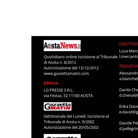
DIRETTOR
Luca Merc
l.mercant
Quotidiano online Iscrizione al Tribunale
di Aosta n. 8/2012
REDAZIO
Autorizzazione del 13/12/2012
Alessandr
www.gazzettamatin.com
a.bianche
Editore
Danila Ch
LG PRESSE S.R.L.
d.chenal@
via Festaz, 52 11100 AOSTA
Erika Davi
e.david@g
Settimanale del Lunedì. Iscrizione al
Tribunale di Aosta n. 9/2002
Davide Pel
Autorizzazione del 20/05/2002
d.pellegr