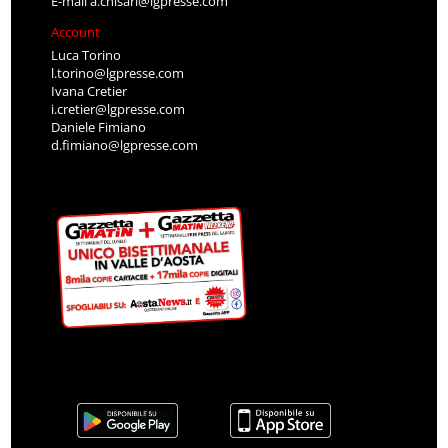
E-mail
a.chisari@lgpresse.com
Account
Luca Torino
l.torino@lgpresse.com
Ivana Cretier
i.cretier@lgpresse.com
Daniele Fimiano
d.fimiano@lgpresse.com