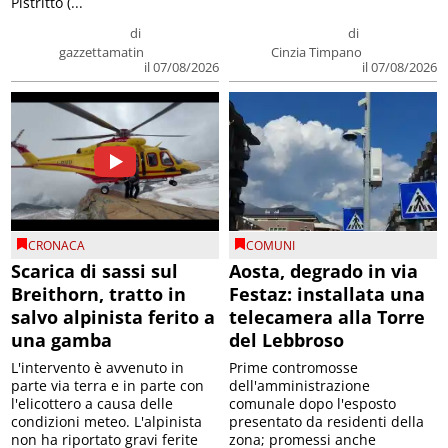
Pistritto (...
di
di
gazzettamatin
Cinzia Timpano
il 07/08/2026
il 07/08/2026
CRONACA
COMUNI
Scarica di sassi sul
Aosta, degrado in via
Breithorn, tratto in
Festaz: installata una
salvo alpinista ferito a
telecamera alla Torre
una gamba
del Lebbroso
L'intervento è avvenuto in
Prime contromosse
parte via terra e in parte con
dell'amministrazione
l'elicottero a causa delle
comunale dopo l'esposto
condizioni meteo. L'alpinista
presentato da residenti della
non ha riportato gravi ferite
zona; promessi anche