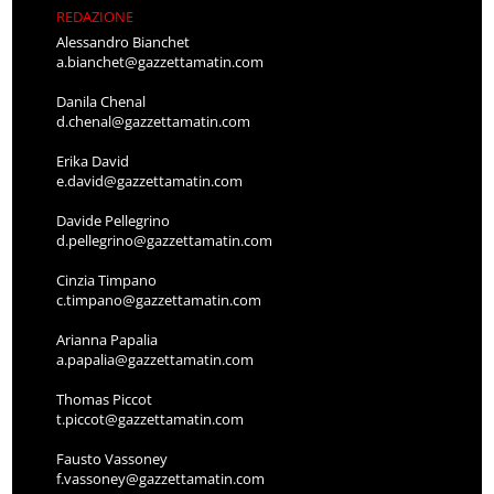
REDAZIONE
Alessandro Bianchet
a.bianchet@gazzettamatin.com
Danila Chenal
d.chenal@gazzettamatin.com
Erika David
e.david@gazzettamatin.com
Davide Pellegrino
d.pellegrino@gazzettamatin.com
Cinzia Timpano
c.timpano@gazzettamatin.com
Arianna Papalia
a.papalia@gazzettamatin.com
Thomas Piccot
t.piccot@gazzettamatin.com
Fausto Vassoney
f.vassoney@gazzettamatin.com