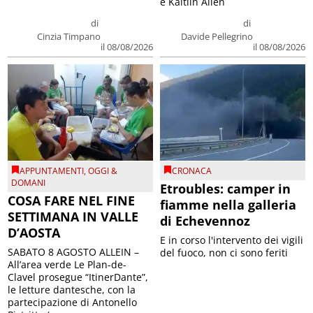
e Kaitlin Allen
di
di
Cinzia Timpano
Davide Pellegrino
il 08/08/2026
il 08/08/2026
APPUNTAMENTI
,
OGGI &
CRONACA
DOMANI
Etroubles: camper in
COSA FARE NEL FINE
fiamme nella galleria
SETTIMANA IN VALLE
di Echevennoz
D’AOSTA
E in corso l'intervento dei vigili
SABATO 8 AGOSTO ALLEIN –
del fuoco, non ci sono feriti
All’area verde Le Plan-de-
Clavel prosegue “ItinerDante”,
le letture dantesche, con la
partecipazione di Antonello