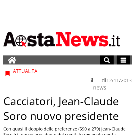
ATTUALITA'
di
il
12/11/2013
news
Cacciatori, Jean-Claude
Soro nuovo presidente
Con quasi il doppio delle preferenze (590 a 279) Jean-Claude
Soro è il nuovo presidente del comitato regionale per la