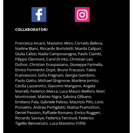
COLLABORATORI
Francesca Arcaro, Massimo Altini, Corrado Bellora,
Nadine Blanc, Riccardo Bortolotti, Manila Calipari,
Giulia Calisti, Nadia Camposaragna, Paolo Ciambi,
Filippo Clermont, Carol Di Vito, Christian Leo
Dufour, Christian Evaspasiano, Giuseppe Farinella,
Enrico Formento Dojot, Bruno Fracasso, Fabio
Francesconi, Sofia Fregnani, Giorgia Gambino,
Paolo Gatto, Michael Ghignone, Marlène Jorrioz,
Cecilia Lazzarotto, Giacomo Mangano, Angela
Marrelli, Federico Mecca, Luca Mauro Melloni, Marc
Montrosset, Matteo Nigra, Sabrina Olibano,
Emiliano Pala, Gabriele Peloso, Maurizio Pitti, Loris
Ponsetto, Andrea Portigliatti, Mattia Pramotton,
Deniel Pession, Raffaele Romano, Enrico Ruggeri,
Riccardo Savoye, Federica Tercinod, Federico
Tigellio Benvenuto, Luca Massimo Trifilò