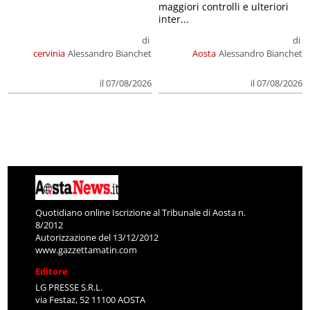
maggiori controlli e ulteriori
inter...
di
di
cervinia
Alessandro Bianchet
Aosta
Alessandro Bianchet
il 07/08/2026
il 07/08/2026
Quotidiano online Iscrizione al Tribunale di Aosta n.
8/2012
Autorizzazione del 13/12/2012
www.gazzettamatin.com
Editore
LG PRESSE S.R.L.
via Festaz, 52 11100 AOSTA