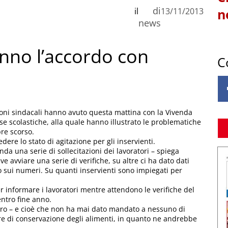
di
il
13/11/2013
n
news
anno l’accordo con
C
ioni sindacali hanno avuto questa mattina con la Vivenda
se scolastiche, alla quale hanno illustrato le problematiche
re scorso.
ere lo stato di agitazione per gli inservienti.
enda una serie di sollecitazioni dei lavoratori – spiega
e avviare una serie di verifiche, su altre ci ha dato dati
 sui numeri. Su quanti inservienti sono impiegati per
 informare i lavoratori mentre attendono le verifiche del
entro fine anno.
daro – e cioè che non ha mai dato mandato a nessuno di
ture di conservazione degli alimenti, in quanto ne andrebbe