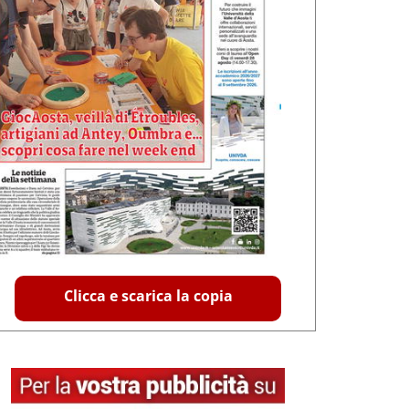
Clicca e scarica la copia