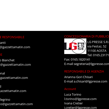
CONCESSIONARIA DI PUBBLIC
E RESPONSABILE
LG PRESSE S.R.
anti
via Festaz, 52
i@gazzettamatin.com
11100 AOSTA
NE
Tel: 0165.2317
Fax: 0165.1820141
o Bianchet
E-mail
segreteria@lgpresse.co
t@gazzettamatin.com
RESPONSABILE DI AGENZIA
enal
Arianna Gori Chisari
gazzettamatin.com
E-mail
a.chisari@lgpresse.com
d
Account
azzettamatin.com
Luca Torino
l.torino@lgpresse.com
legrino
Ivana Cretier
ino@gazzettamatin.com
i.cretier@lgpresse.com