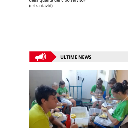
della qualità del cibo servito».
(erika david)
ULTIME NEWS