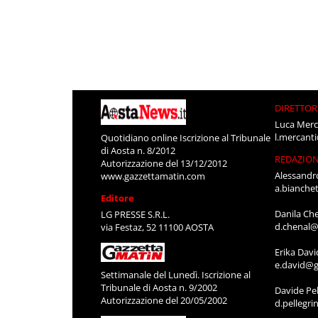
DIRETTOR
Luca Merc
l.mercant
Quotidiano online Iscrizione al Tribunale
di Aosta n. 8/2012
REDAZIO
Autorizzazione del 13/12/2012
Alessandr
www.gazzettamatin.com
a.bianche
Editore
Danila Ch
LG PRESSE S.R.L.
d.chenal@
via Festaz, 52 11100 AOSTA
Erika Davi
e.david@g
Settimanale del Lunedì. Iscrizione al
Tribunale di Aosta n. 9/2002
Davide Pel
Autorizzazione del 20/05/2002
d.pellegr