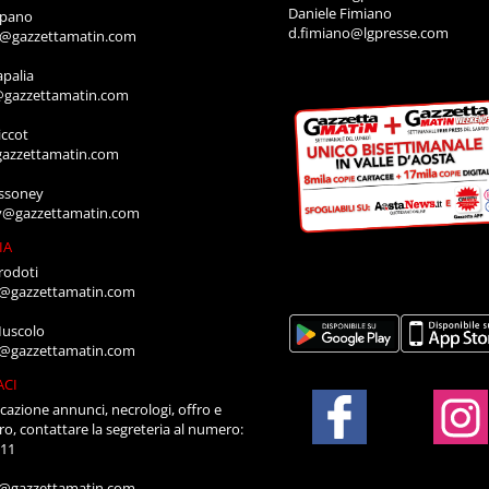
Daniele Fimiano
mpano
d.fimiano@lgpresse.com
o@gazzettamatin.com
apalia
@gazzettamatin.com
ccot
gazzettamatin.com
ssoney
y@gazzettamatin.com
IA
rodoti
a@gazzettamatin.com
Muscolo
a@gazzettamatin.com
ACI
cazione annunci, necrologi, offro e
ro, contattare la segreteria al numero:
711
a@gazzettamatin.com