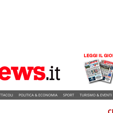
TTACOLI
POLITICA & ECONOMIA
SPORT
TURISMO & EVENTI
C