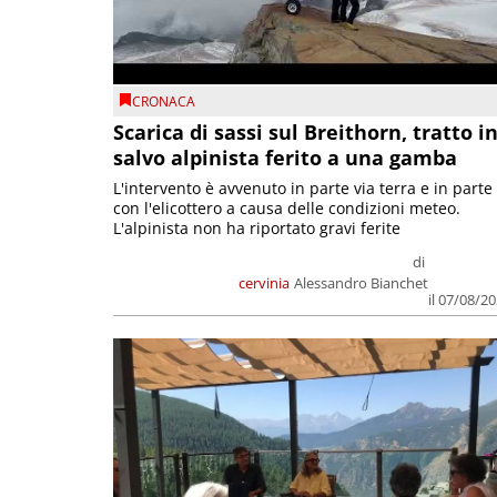
CRONACA
Scarica di sassi sul Breithorn, tratto i
salvo alpinista ferito a una gamba
L'intervento è avvenuto in parte via terra e in parte
con l'elicottero a causa delle condizioni meteo.
L'alpinista non ha riportato gravi ferite
di
cervinia
Alessandro Bianchet
il 07/08/2