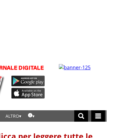
ALTRO
licca per leggere tutte le