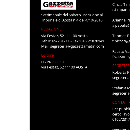
Cinzia Ti
c.timpan
Settimanale del Sabato. Iscrizione al
Tribunale di Aosta n.4 del 4/10/2016
Arianna P
a.papalia
REDAZIONE
via Festaz, 52 - 11100 Aosta
Thomas Pi
Tel: 0165/231711 - Fax: 0165/1820141
t.piccot@
Mail:
segreteria@gazzettamatin.com
Fausto Va
Editore
f.vassone
LG PRESSE S.R.L.
SEGRETER
via Festaz, 52 11100 AOSTA
Roberta P
segreteri
Stefania 
segreteri
CONTATT
Per pubbli
cerco lavo
0165/231
segreteri