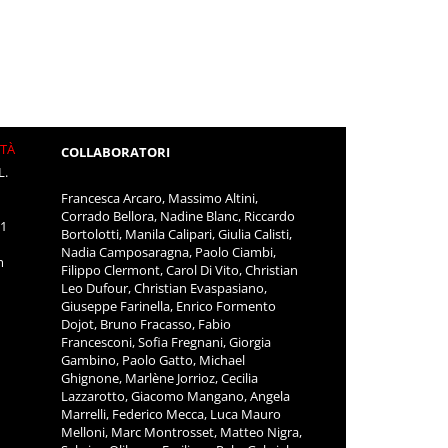
ITÀ
COLLABORATORI
L.
Francesca Arcaro, Massimo Altini,
Corrado Bellora, Nadine Blanc, Riccardo
11
Bortolotti, Manila Calipari, Giulia Calisti,
Nadia Camposaragna, Paolo Ciambi,
m
Filippo Clermont, Carol Di Vito, Christian
Leo Dufour, Christian Evaspasiano,
Giuseppe Farinella, Enrico Formento
Dojot, Bruno Fracasso, Fabio
Francesconi, Sofia Fregnani, Giorgia
Gambino, Paolo Gatto, Michael
Ghignone, Marlène Jorrioz, Cecilia
Lazzarotto, Giacomo Mangano, Angela
Marrelli, Federico Mecca, Luca Mauro
Melloni, Marc Montrosset, Matteo Nigra,