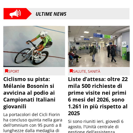
ULTIME NEWS
SPORT
SALUTE
,
SANITÀ
Ciclismo su pista:
Liste d’attesa: oltre 22
Mélanie Bosonin si
mila 500 richieste di
avvicina al podio ai
prime visite nei primi
Campionati Italiani
6 mesi del 2026, sono
giovanili
1.261 in più rispetto al
2025
La portacolori del Cicli Fiorin
ha concluso quinta nella gara
Si sono riuniti ieri, giovedì 6
dell'omnium con 95 punti a 8
agosto, l'Unità centrale di
lunghezze dalla medaglia di
gestione dell’assistenza