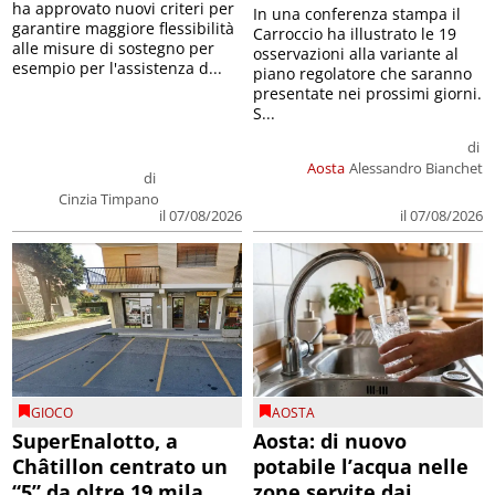
ha approvato nuovi criteri per
In una conferenza stampa il
garantire maggiore flessibilità
Carroccio ha illustrato le 19
alle misure di sostegno per
osservazioni alla variante al
esempio per l'assistenza d...
piano regolatore che saranno
presentate nei prossimi giorni.
S...
di
Aosta
Alessandro Bianchet
di
Cinzia Timpano
il 07/08/2026
il 07/08/2026
GIOCO
AOSTA
SuperEnalotto, a
Aosta: di nuovo
Châtillon centrato un
potabile l’acqua nelle
“5” da oltre 19 mila
zone servite dai