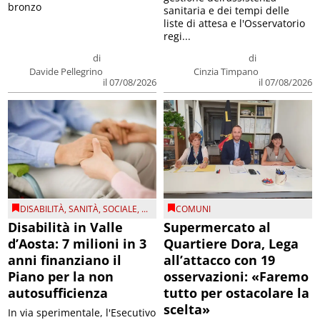
bronzo
sanitaria e dei tempi delle
liste di attesa e l'Osservatorio
regi...
di
di
Davide Pellegrino
Cinzia Timpano
il 07/08/2026
il 07/08/2026
DISABILITÀ
,
SANITÀ
,
SOCIALE
, ...
COMUNI
Disabilità in Valle
Supermercato al
d’Aosta: 7 milioni in 3
Quartiere Dora, Lega
anni finanziano il
all’attacco con 19
Piano per la non
osservazioni: «Faremo
autosufficienza
tutto per ostacolare la
scelta»
In via sperimentale, l'Esecutivo