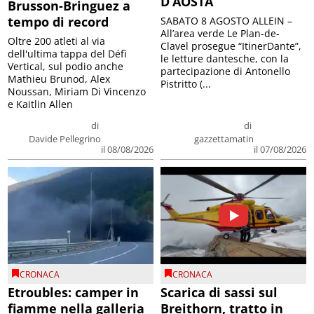
D’AOSTA
Brusson-Bringuez a
tempo di record
SABATO 8 AGOSTO ALLEIN –
All’area verde Le Plan-de-
Oltre 200 atleti al via
Clavel prosegue “ItinerDante”,
dell'ultima tappa del Défì
le letture dantesche, con la
Vertical, sul podio anche
partecipazione di Antonello
Mathieu Brunod, Alex
Pistritto (...
Noussan, Miriam Di Vincenzo
e Kaitlin Allen
di
di
Davide Pellegrino
gazzettamatin
il 08/08/2026
il 07/08/2026
CRONACA
CRONACA
Etroubles: camper in
Scarica di sassi sul
fiamme nella galleria
Breithorn, tratto in