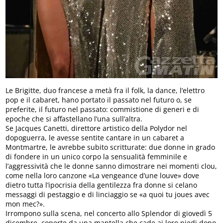
Le Brigitte, duo francese a metà fra il folk, la dance, l’elettro
pop e il cabaret, hano portato il passato nel futuro o, se
preferite, il futuro nel passato: commistione di generi e di
epoche che si affastellano l’una sull’altra.
Se Jacques Canetti, direttore artistico della Polydor nel
dopoguerra, le avesse sentite cantare in un cabaret a
Montmartre, le avrebbe subito scritturate: due donne in grado
di fondere in un unico corpo la sensualità femminile e
l’aggressività che le donne sanno dimostrare nei momenti clou,
come nella loro canzone «La vengeance d’une louve» dove
dietro tutta l’ipocrisia della gentilezza fra donne si celano
messaggi di pestaggio e di linciaggio se «a quoi tu joues avec
mon mec?».
Irrompono sulla scena, nel concerto allo Splendor di giovedì 5
dicembre, coperte da una mantella che cade ai loro piedi dopo