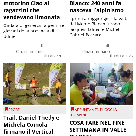
motorino Ciao ai
Bianco: 240 anni fa
ragazzini che
nasceva l’alpinismo
vendevano limonata
I primi a raggiungere la vetta
del Monte Bianco furono
Ondata di generosità per i tre
Jacques Balmat e Michel
giovani della provincia di
Gabriel Paccard
Udine
di
di
Cinzia Timpano
Cinzia Timpano
il 08/08/2026
il 08/08/2026
SPORT
APPUNTAMENTI
,
OGGI &
DOMANI
Trail: Daniel Thedy e
COSA FARE NEL FINE
Michela Comola
SETTIMANA IN VALLE
firmano il Vertical