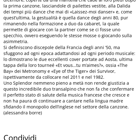
la prima canzone, lasciandole di pailettes vestite, alla Dalida
dei tempi più dance che mai di «Laissez-moi danser» e, come
quest’ultima, la gestualità è quella dance degli anni 80, pur
rimanendo nella formazione a duo da cabaret, la quale
permette di giocare con la partner come se ci fosse uno
specchio, ovvero eseguendo le stesse mosse o giocando sulla
asimmetria.
Si definiscono discepole della Francia degli anni ’50, ma
sfuggono ad ogni epoca adattandosi ad ogni periodo musicale:
lo dimostrano le due eccellenti cover portate ad Aosta, ultima
tappa della loro tourneé «Et vous…tu m’aimes?», ossia «The
Bay» dei Metronomy e «Eye of the Tiger» dei Survivor,
ispettivamente da collocare nel 2011 e nel 1982.
Uno Splendor nemmeno pieno a metà non rende giustizia a
questo incredibile duo transalpino che non fa che confermare
il perfetto stato di salute della musica francese che cresce e
non ha paura di continuare a cantare nella lingua madre
sfidando il monopolio dell’inglese nel settore della canzone.
(alessandra borre)
Condividi