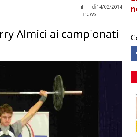
di
il
14/02/2014
n
news
rry Almici ai campionati
C