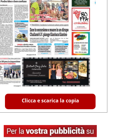
Clicca e scarica la copia