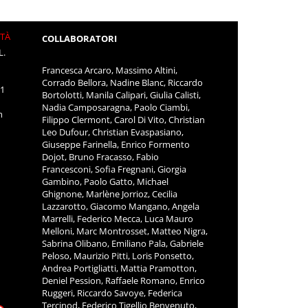
ITÀ
COLLABORATORI
L.
Francesca Arcaro, Massimo Altini,
Corrado Bellora, Nadine Blanc, Riccardo
11
Bortolotti, Manila Calipari, Giulia Calisti,
Nadia Camposaragna, Paolo Ciambi,
m
Filippo Clermont, Carol Di Vito, Christian
Leo Dufour, Christian Evaspasiano,
Giuseppe Farinella, Enrico Formento
Dojot, Bruno Fracasso, Fabio
Francesconi, Sofia Fregnani, Giorgia
Gambino, Paolo Gatto, Michael
Ghignone, Marlène Jorrioz, Cecilia
Lazzarotto, Giacomo Mangano, Angela
Marrelli, Federico Mecca, Luca Mauro
Melloni, Marc Montrosset, Matteo Nigra,
Sabrina Olibano, Emiliano Pala, Gabriele
Peloso, Maurizio Pitti, Loris Ponsetto,
Andrea Portigliatti, Mattia Pramotton,
Deniel Pession, Raffaele Romano, Enrico
Ruggeri, Riccardo Savoye, Federica
Tercinod, Federico Tigellio Benvenuto,