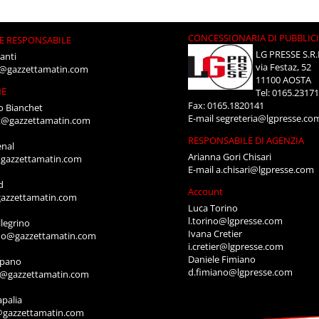
CONCESSIONARIA DI PUBBLIC
E RESPONSABILE
LG PRESSE S.R.
anti
via Festaz, 52
i@gazzettamatin.com
11100 AOSTA
NE
Tel: 0165.2317
Fax: 0165.1820141
o Bianchet
E-mail
segreteria@lgpresse.co
t@gazzettamatin.com
RESPONSABILE DI AGENZIA
enal
Arianna Gori Chisari
gazzettamatin.com
E-mail
a.chisari@lgpresse.com
d
Account
azzettamatin.com
Luca Torino
l.torino@lgpresse.com
legrino
Ivana Cretier
ino@gazzettamatin.com
i.cretier@lgpresse.com
Daniele Fimiano
mpano
d.fimiano@lgpresse.com
o@gazzettamatin.com
apalia
@gazzettamatin.com