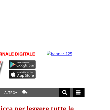
ALTRO
licca per leggere tutte le