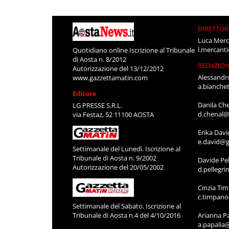
DIRETTOR
Luca Merc
l.mercant
Quotidiano online Iscrizione al Tribunale
di Aosta n. 8/2012
REDAZIO
Autorizzazione del 13/12/2012
Alessandr
www.gazzettamatin.com
a.bianche
Editore
Danila Ch
LG PRESSE S.R.L.
d.chenal@
via Festaz, 52 11100 AOSTA
Erika Davi
e.david@g
Settimanale del Lunedì. Iscrizione al
Tribunale di Aosta n. 9/2002
Davide Pel
Autorizzazione del 20/05/2002
d.pellegr
Cinzia Ti
c.timpan
Settimanale del Sabato. Iscrizione al
Tribunale di Aosta n.4 del 4/10/2016
Arianna P
a.papalia