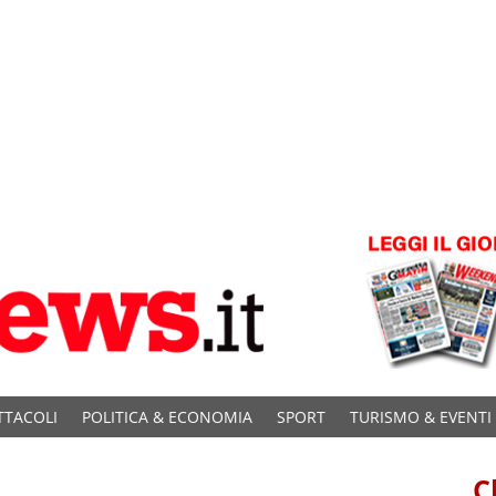
TTACOLI
POLITICA & ECONOMIA
SPORT
TURISMO & EVENTI
C