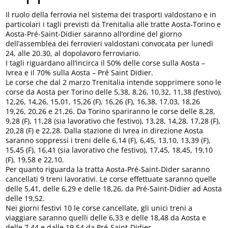
Il ruolo della ferrovia nel sistema dei trasporti valdostano e in
particolari i tagli previsti da Trenitalia alle tratte Aosta-Torino e
Aosta-Pré-Saint-Didier saranno all’ordine del giorno
dell’assemblea dei ferrovieri valdostani convocata per lunedì
24, alle 20.30, al dopolavoro ferroviario.
I tagli riguardano all’incirca il 50% delle corse sulla Aosta –
Ivrea e il 70% sulla Aosta – Pré Saint Didier.
Le corse che dal 2 marzo Trenitalia intende sopprimere sono le
corse da Aosta per Torino delle 5,38, 8,26, 10,32, 11,38 (festivo),
12,26, 14,26, 15,01, 15,26 (F), 16,26 (F), 16,38, 17,03, 18,26
19,26, 20,26 e 21,26. Da Torino spariranno le corse delle 8,28,
9,28 (F), 11,28 (sia lavorativo che festivo), 13,28, 14,28, 17,28 (F),
20,28 (F) e 22,28. Dalla stazione di Ivrea in direzione Aosta
saranno soppressi i treni delle 6,14 (F), 6,45, 13,10, 13,39 (F),
15,45 (F), 16,41 (sia lavorativo che festivo), 17,45, 18,45, 19,10
(F), 19,58 e 22,10.
Per quanto riguarda la tratta Aosta-Pré-Saint-Dider saranno
cancellati 9 treni lavorativi. Le corse effettuate saranno quelle
delle 5,41, delle 6,29 e delle 18,26, da Pré-Saint-Didier ad Aosta
delle 19,52.
Nei giorni festivi 10 le corse cancellate, gli unici treni a
viaggiare saranno quelli delle 6,33 e delle 18,48 da Aosta e
delle 7,44 e dalle 19,54 da Pré-Saint-Didier.