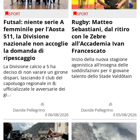
SPORT
SPORT
Futsal: niente serie A
Rugby: Matteo
femminile per l’Aosta
Sebastiani, dal ritiro
511, la Divisione
con le Zebre
nazionale non accoglie
all’Accademia Ivan
la domanda di
Francescato
ripescaggio
Inizio della nuova stagione
agonistica all'insegna delle
La Divisione calcio a 5 ha
soddisfazioni per il giovane
deciso di non varare un girone
talento dello Stade Valdôtain
dispari, lasciando il club del
capoluogo regionale in B;
ufficializzate le avversarie dei
gi...
di
di
Davide Pellegrino
Davide Pellegrino
il 06/08/2026
il 05/08/2026