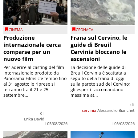
CINEMA
CRONACA
Produzione
Frana sul Cervino, le
internazionale cerca
guide di Breuil
comparse per un
Cervinia bloccano le
nuovo film
ascensioni
Per aderire al casting del film
La decisione delle guide di
internazionale prodotto da
Breuil Cervinia è scattata a
Panorama Films c'è tempo fino
seguito della frana di oggi
al 31 agosto; le riprese si
sulla parete sud del Cervino;
terranno tra il 21 e 25
gli esperti raccomandano
settembre...
massima at...
di
cervinia
Alessandro Bianchet
di
Erika David
il 05/08/2026
il 05/08/2026