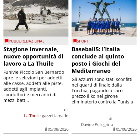
PUBBLIREDAZIONALI
SPORT
Stagione invernale,
Baseball5: l’Italia
nuove opportunità di
conclude al quinto
lavoro a La Thuile
posto i Giochi del
Mediterraneo
Funivie Piccolo San Bernardo
apre le selezioni per addetti
Gli azzurri sono stati sconfitti
alle casse, addetti alle piste,
nei quarti di finale dalla
addetti agli impianti,
Turchia, pagando a caro
conduttori e meccanici di
prezzo il ko nel girone
mezzi batt...
eliminatorio contro la Tunisia
di
La Thuile
gazzettamatin
di
Davide Pellegrino
il 05/08/2026
il 05/08/2026