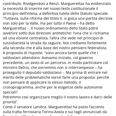
contributo. Rivolgendosi a Renzi, Marguerettaz ha evidenziato
la necessità di inserire nel nuovo testo costituzionale il
principio dell’intesa, a definitiva tutela dello Statuto speciale.
“Tuttavia, sulla riforma del titolo V, si gioca una partita decisiva
non solo per la Valle, ma per tutto il Paese – ha detto
Marguerettaz -. Il nuovo ordinamento dello Stato potrà
avvenire sotto due direzioni antitetiche: l’una che si richiama
ad una visione centralista, l’altra che vede nel principio di
sussidiarietà la strada da seguire. Noi crediamo fortemente
alla seconda che è alla base del nostro pensiero federalista.
A proposito di risposte, “sono ancora tante quelle che i
valdostani attendono. Avevamo iniziato, col governo
precedente, un avvio di un percorso, in modo particolare col
ministro Delrio, che vorremmo non si interrompesse – ha
proseguito il deputato valdostano -. Ma prima di entrare nel
merito delle problematiche vorrei farle una proposta: perché
non pensare di applicare lo stesso metodo, il
cronoprogramma, anche per le esigenze delle autonomie
speciali?
Potremmo così organizzare meglio il nostro lavoro e darci delle
priorità”.
Come il senatore Lanièce, Marguerettaz ha posto l’accento
sulla tratta ferroviaria Torino-Aosta e sui tagli annunciati da