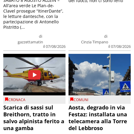
SABATO 8 AGOSTO ALLEIN –
del fuoco, non ci sono feriti
All’area verde Le Plan-de-
Clavel prosegue “ItinerDante”,
le letture dantesche, con la
partecipazione di Antonello
Pistritto (...
di
di
gazzettamatin
Cinzia Timpano
il 07/08/2026
il 07/08/2026
CRONACA
COMUNI
Scarica di sassi sul
Aosta, degrado in via
Breithorn, tratto in
Festaz: installata una
salvo alpinista ferito a
telecamera alla Torre
una gamba
del Lebbroso