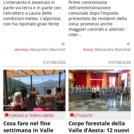
L'intervento è avvenuto in
Prime contromosse
parte via terra e in parte con
dell'amministrazione
l'elicottero a causa delle
comunale dopo l'esposto
condizioni meteo. L'alpinista
presentato da residenti della
non ha riportato gravi ferite
zona; promessi anche
maggiori controlli e ulteriori
inter...
di
di
cervinia
Alessandro Bianchet
Aosta
Alessandro Bianchet
il 07/08/2026
il 07/08/2026
TURISMO & TEMPO LIBERO
ATTUALITA'
Cosa fare nel fine
Corpo forestale della
settimana in Valle
Valle d’Aosta: 12 nuovi