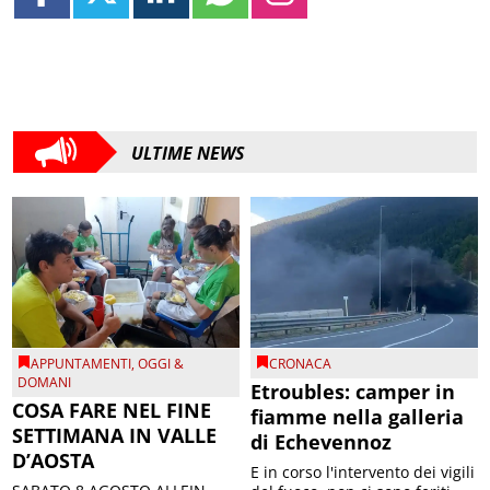
ULTIME NEWS
APPUNTAMENTI
,
OGGI &
CRONACA
DOMANI
Etroubles: camper in
COSA FARE NEL FINE
fiamme nella galleria
SETTIMANA IN VALLE
di Echevennoz
D’AOSTA
E in corso l'intervento dei vigili