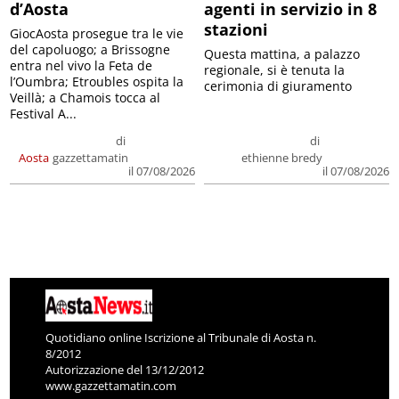
d’Aosta
agenti in servizio in 8
stazioni
GiocAosta prosegue tra le vie
del capoluogo; a Brissogne
Questa mattina, a palazzo
entra nel vivo la Feta de
regionale, si è tenuta la
l’Oumbra; Etroubles ospita la
cerimonia di giuramento
Veillà; a Chamois tocca al
Festival A...
di
di
Aosta
gazzettamatin
ethienne bredy
il 07/08/2026
il 07/08/2026
Quotidiano online Iscrizione al Tribunale di Aosta n.
8/2012
Autorizzazione del 13/12/2012
www.gazzettamatin.com