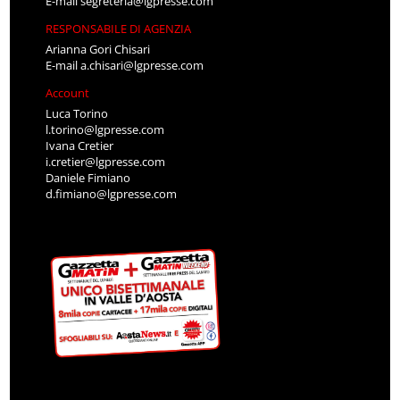
E-mail
segreteria@lgpresse.com
RESPONSABILE DI AGENZIA
Arianna Gori Chisari
E-mail
a.chisari@lgpresse.com
Account
Luca Torino
l.torino@lgpresse.com
Ivana Cretier
i.cretier@lgpresse.com
Daniele Fimiano
d.fimiano@lgpresse.com