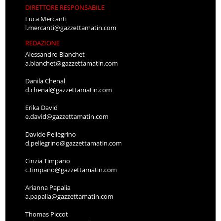
DIRETTORE RESPONSABILE
Luca Mercanti
l.mercanti@gazzettamatin.com
REDAZIONE
Alessandro Bianchet
a.bianchet@gazzettamatin.com
Danila Chenal
d.chenal@gazzettamatin.com
Erika David
e.david@gazzettamatin.com
Davide Pellegrino
d.pellegrino@gazzettamatin.com
Cinzia Timpano
c.timpano@gazzettamatin.com
Arianna Papalia
a.papalia@gazzettamatin.com
Thomas Piccot