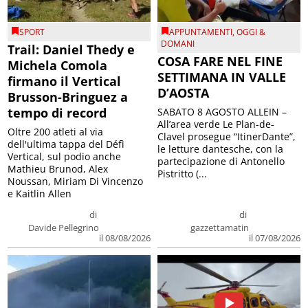
SPORT
APPUNTAMENTI
,
OGGI &
DOMANI
Trail: Daniel Thedy e
COSA FARE NEL FINE
Michela Comola
SETTIMANA IN VALLE
firmano il Vertical
D’AOSTA
Brusson-Bringuez a
tempo di record
SABATO 8 AGOSTO ALLEIN –
All’area verde Le Plan-de-
Oltre 200 atleti al via
Clavel prosegue “ItinerDante”,
dell'ultima tappa del Défì
le letture dantesche, con la
Vertical, sul podio anche
partecipazione di Antonello
Mathieu Brunod, Alex
Pistritto (...
Noussan, Miriam Di Vincenzo
e Kaitlin Allen
di
di
Davide Pellegrino
gazzettamatin
il 08/08/2026
il 07/08/2026