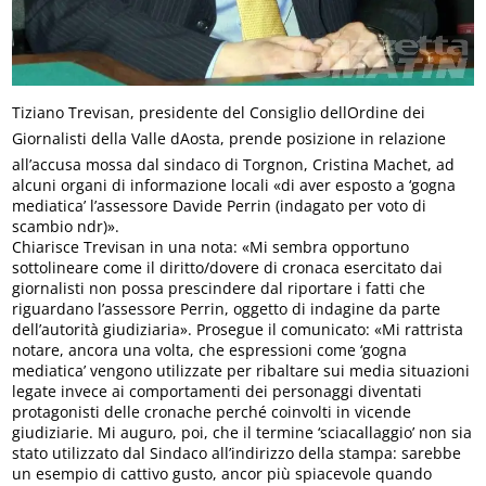
Tiziano Trevisan, presidente del Consiglio dellOrdine dei
Giornalisti della Valle dAosta, prende posizione in relazione
all’accusa mossa dal sindaco di Torgnon, Cristina Machet, ad
alcuni organi di informazione locali «di aver esposto a ‘gogna
mediatica’ l’assessore Davide Perrin (indagato per voto di
scambio ndr)».
Chiarisce Trevisan in una nota: «Mi sembra opportuno
sottolineare come il diritto/dovere di cronaca esercitato dai
giornalisti non possa prescindere dal riportare i fatti che
riguardano l’assessore Perrin, oggetto di indagine da parte
dell’autorità giudiziaria». Prosegue il comunicato: «Mi rattrista
notare, ancora una volta, che espressioni come ‘gogna
mediatica’ vengono utilizzate per ribaltare sui media situazioni
legate invece ai comportamenti dei personaggi diventati
protagonisti delle cronache perché coinvolti in vicende
giudiziarie. Mi auguro, poi, che il termine ‘sciacallaggio’ non sia
stato utilizzato dal Sindaco all’indirizzo della stampa: sarebbe
un esempio di cattivo gusto, ancor più spiacevole quando