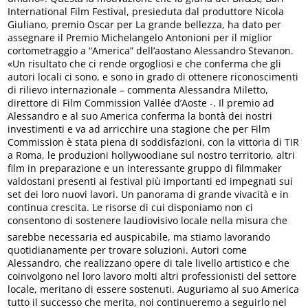
International Film Festival, presieduta dal produttore Nicola
Giuliano, premio Oscar per La grande bellezza, ha dato per
assegnare il Premio Michelangelo Antonioni per il miglior
cortometraggio a “America” dell’aostano Alessandro Stevanon.
«Un risultato che ci rende orgogliosi e che conferma che gli
autori locali ci sono, e sono in grado di ottenere riconoscimenti
di rilievo internazionale – commenta Alessandra Miletto,
direttore di Film Commission Vallée d’Aoste -. Il premio ad
Alessandro e al suo America conferma la bontà dei nostri
investimenti e va ad arricchire una stagione che per Film
Commission è stata piena di soddisfazioni, con la vittoria di TIR
a Roma, le produzioni hollywoodiane sul nostro territorio, altri
film in preparazione e un interessante gruppo di filmmaker
valdostani presenti ai festival più importanti ed impegnati sui
set dei loro nuovi lavori. Un panorama di grande vivacità e in
continua crescita. Le risorse di cui disponiamo non ci
consentono di sostenere laudiovisivo locale nella misura che
sarebbe necessaria ed auspicabile, ma stiamo lavorando
quotidianamente per trovare soluzioni. Autori come
Alessandro, che realizzano opere di tale livello artistico e che
coinvolgono nel loro lavoro molti altri professionisti del settore
locale, meritano di essere sostenuti. Auguriamo al suo America
tutto il successo che merita, noi continueremo a seguirlo nel