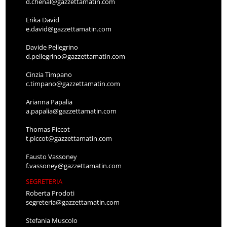
d.chenal@gazzettamatin.com
Erika David
e.david@gazzettamatin.com
Davide Pellegrino
d.pellegrino@gazzettamatin.com
Cinzia Timpano
c.timpano@gazzettamatin.com
Arianna Papalia
a.papalia@gazzettamatin.com
Thomas Piccot
t.piccot@gazzettamatin.com
Fausto Vassoney
f.vassoney@gazzettamatin.com
SEGRETERIA
Roberta Prodoti
segreteria@gazzettamatin.com
Stefania Muscolo