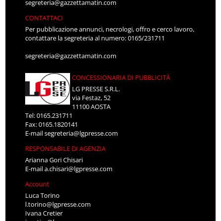
segreteria@gazzettamatin.com
CONTATTACI
Per pubblicazione annunci, necrologi, offro e cerco lavoro,
contattare la segreteria al numero: 0165/231711
segreteria@gazzettamatin.com
CONCESSIONARIA DI PUBBLICITÀ
LG PRESSE S.R.L.
via Festaz, 52
11100 AOSTA
Tel: 0165.231711
Fax: 0165.1820141
E-mail
segreteria@lgpresse.com
RESPONSABILE DI AGENZIA
Arianna Gori Chisari
E-mail
a.chisari@lgpresse.com
Account
Luca Torino
l.torino@lgpresse.com
Ivana Cretier