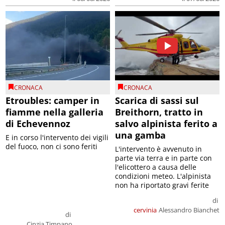
CRONACA
CRONACA
Etroubles: camper in
Scarica di sassi sul
fiamme nella galleria
Breithorn, tratto in
di Echevennoz
salvo alpinista ferito a
una gamba
E in corso l'intervento dei vigili
del fuoco, non ci sono feriti
L'intervento è avvenuto in
parte via terra e in parte con
l'elicottero a causa delle
condizioni meteo. L'alpinista
non ha riportato gravi ferite
di
cervinia
Alessandro Bianchet
di
Cinzia Timpano