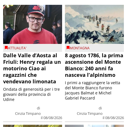
ATTUALITA'
MONTAGNA
Dalle Valle d’Aosta al
8 agosto 1786, la prima
Friuli: Henry regala un
ascensione del Monte
motorino Ciao ai
Bianco: 240 anni fa
ragazzini che
nasceva l’alpinismo
vendevano limonata
I primi a raggiungere la vetta
del Monte Bianco furono
Ondata di generosità per i tre
Jacques Balmat e Michel
giovani della provincia di
Gabriel Paccard
Udine
di
di
Cinzia Timpano
Cinzia Timpano
il 08/08/2026
il 08/08/2026