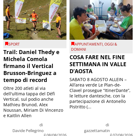
SPORT
APPUNTAMENTI
,
OGGI &
DOMANI
Trail: Daniel Thedy e
COSA FARE NEL FINE
Michela Comola
SETTIMANA IN VALLE
firmano il Vertical
D’AOSTA
Brusson-Bringuez a
tempo di record
SABATO 8 AGOSTO ALLEIN –
All’area verde Le Plan-de-
Oltre 200 atleti al via
Clavel prosegue “ItinerDante”,
dell'ultima tappa del Défì
le letture dantesche, con la
Vertical, sul podio anche
partecipazione di Antonello
Mathieu Brunod, Alex
Pistritto (...
Noussan, Miriam Di Vincenzo
e Kaitlin Allen
di
di
Davide Pellegrino
gazzettamatin
il 08/08/2026
il 07/08/2026