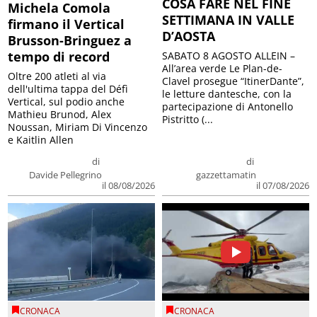
COSA FARE NEL FINE
Michela Comola
SETTIMANA IN VALLE
firmano il Vertical
D’AOSTA
Brusson-Bringuez a
tempo di record
SABATO 8 AGOSTO ALLEIN –
All’area verde Le Plan-de-
Oltre 200 atleti al via
Clavel prosegue “ItinerDante”,
dell'ultima tappa del Défì
le letture dantesche, con la
Vertical, sul podio anche
partecipazione di Antonello
Mathieu Brunod, Alex
Pistritto (...
Noussan, Miriam Di Vincenzo
e Kaitlin Allen
di
di
Davide Pellegrino
gazzettamatin
il 08/08/2026
il 07/08/2026
CRONACA
CRONACA