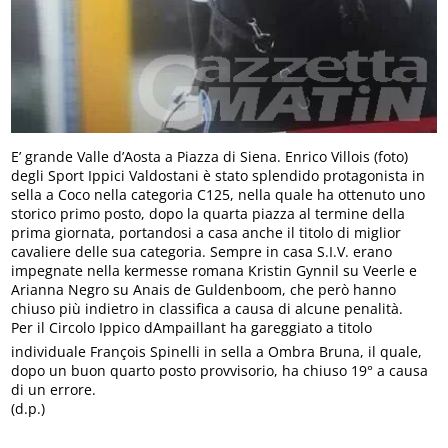
E’ grande Valle d’Aosta a Piazza di Siena. Enrico Villois (foto)
degli Sport Ippici Valdostani è stato splendido protagonista in
sella a Coco nella categoria C125, nella quale ha ottenuto uno
storico primo posto, dopo la quarta piazza al termine della
prima giornata, portandosi a casa anche il titolo di miglior
cavaliere delle sua categoria. Sempre in casa S.I.V. erano
impegnate nella kermesse romana Kristin Gynnil su Veerle e
Arianna Negro su Anais de Guldenboom, che però hanno
chiuso più indietro in classifica a causa di alcune penalità.
Per il Circolo Ippico dAmpaillant ha gareggiato a titolo
individuale François Spinelli in sella a Ombra Bruna, il quale,
dopo un buon quarto posto provvisorio, ha chiuso 19° a causa
di un errore.
(d.p.)