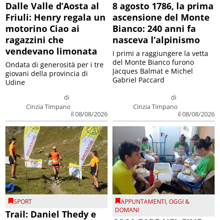
Dalle Valle d’Aosta al
8 agosto 1786, la prima
Friuli: Henry regala un
ascensione del Monte
motorino Ciao ai
Bianco: 240 anni fa
ragazzini che
nasceva l’alpinismo
vendevano limonata
I primi a raggiungere la vetta
del Monte Bianco furono
Ondata di generosità per i tre
Jacques Balmat e Michel
giovani della provincia di
Gabriel Paccard
Udine
di
di
Cinzia Timpano
Cinzia Timpano
il 08/08/2026
il 08/08/2026
SPORT
APPUNTAMENTI
,
OGGI &
DOMANI
Trail: Daniel Thedy e