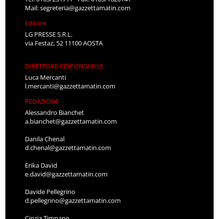
Mail:
segreteria@gazzettamatin.com
Editore
LG PRESSE S.R.L.
via Festaz, 52 11100 AOSTA
DIRETTORE RESPONSABILE
Luca Mercanti
l.mercanti@gazzettamatin.com
REDAZIONE
Alessandro Bianchet
a.bianchet@gazzettamatin.com
Danila Chenal
d.chenal@gazzettamatin.com
Erika David
e.david@gazzettamatin.com
Davide Pellegrino
d.pellegrino@gazzettamatin.com
Cinzia Timpano