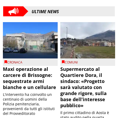
ULTIME NEWS
CRONACA
COMUNI
Maxi operazione al
Supermercato al
carcere di Brissogne:
Quartiere Dora, il
sequestrate armi
sindaco: «Progetto
bianche e un cellulare
sarà valutato con
grande rigore, sulla
L'intervento ha coinvolto un
base dell’interesse
centinaio di uomini della
Polizia penitenziaria,
pubblico»
provenienti da tutti gli istituti
Il primo cittadino di Aosta è
del Provveditorato
stato audito nella quarta