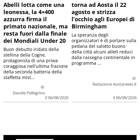
Abelli lotta come una
torna ad Aosta il 22
leonessa, la 4×400
agosto e strizza
azzurra firma il
l’occhio agli Europei di
primato nazionale, ma
Birmingham
resta fuori dalla finale
La speranza degli
dei Mondiali Under 20
organizzatori è di portare sulla
pedana del salotto buono
Buon debutto iridato della
della città alcuni atleti reduci
stellina della Cogne,
dalla rassegna continentale in
protagonista di una prova
programma ...
coraggiosa nell'ultima frazione
della seconda batteria della
staffetta mist...
di
Redazione Aostanews.it
di
Davide Pellegrino
il 06/08/2026
il 06/08/2026