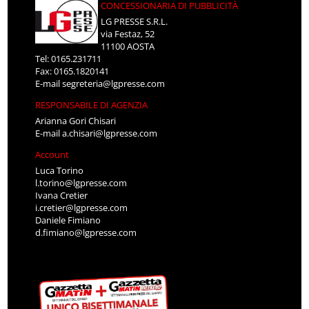
CONCESSIONARIA DI PUBBLICITÀ
LG PRESSE S.R.L.
via Festaz, 52
11100 AOSTA
Tel: 0165.231711
Fax: 0165.1820141
E-mail
segreteria@lgpresse.com
RESPONSABILE DI AGENZIA
Arianna Gori Chisari
E-mail
a.chisari@lgpresse.com
Account
Luca Torino
l.torino@lgpresse.com
Ivana Cretier
i.cretier@lgpresse.com
Daniele Fimiano
d.fimiano@lgpresse.com