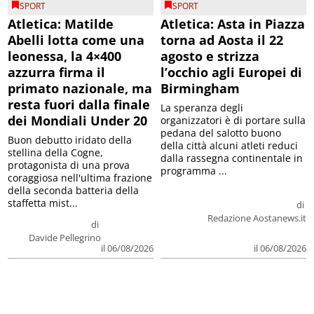
SPORT
SPORT
Atletica: Matilde
Atletica: Asta in Piazza
Abelli lotta come una
torna ad Aosta il 22
leonessa, la 4×400
agosto e strizza
azzurra firma il
l’occhio agli Europei di
primato nazionale, ma
Birmingham
resta fuori dalla finale
La speranza degli
dei Mondiali Under 20
organizzatori è di portare sulla
pedana del salotto buono
Buon debutto iridato della
della città alcuni atleti reduci
stellina della Cogne,
dalla rassegna continentale in
protagonista di una prova
programma ...
coraggiosa nell'ultima frazione
della seconda batteria della
staffetta mist...
di
Redazione Aostanews.it
di
Davide Pellegrino
il 06/08/2026
il 06/08/2026