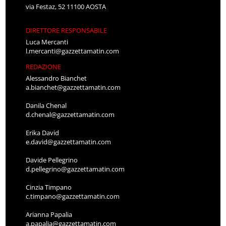
via Festaz, 52 11100 AOSTA
DIRETTORE RESPONSABILE
Luca Mercanti
l.mercanti@gazzettamatin.com
REDAZIONE
Alessandro Bianchet
a.bianchet@gazzettamatin.com
Danila Chenal
d.chenal@gazzettamatin.com
Erika David
e.david@gazzettamatin.com
Davide Pellegrino
d.pellegrino@gazzettamatin.com
Cinzia Timpano
c.timpano@gazzettamatin.com
Arianna Papalia
a.papalia@gazzettamatin.com