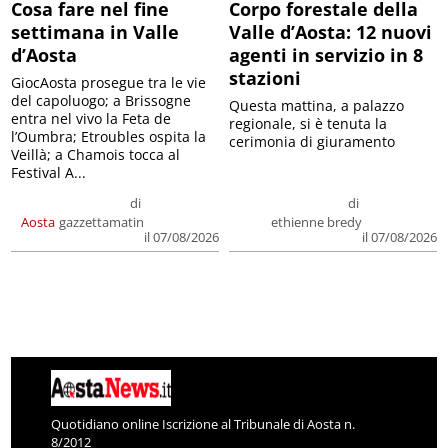
Cosa fare nel fine
Corpo forestale della
settimana in Valle
Valle d’Aosta: 12 nuovi
d’Aosta
agenti in servizio in 8
stazioni
GiocAosta prosegue tra le vie
del capoluogo; a Brissogne
Questa mattina, a palazzo
entra nel vivo la Feta de
regionale, si è tenuta la
l’Oumbra; Etroubles ospita la
cerimonia di giuramento
Veillà; a Chamois tocca al
Festival A...
di
di
Aosta
gazzettamatin
ethienne bredy
il 07/08/2026
il 07/08/2026
Quotidiano online Iscrizione al Tribunale di Aosta n.
8/2012