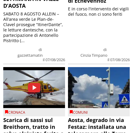
di Echevennoz
D’AOSTA
E in corso l'intervento dei vigili
SABATO 8 AGOSTO ALLEIN –
del fuoco, non ci sono feriti
All’area verde Le Plan-de-
Clavel prosegue “ItinerDante”,
le letture dantesche, con la
partecipazione di Antonello
Pistritto (...
di
di
gazzettamatin
Cinzia Timpano
il 07/08/2026
il 07/08/2026
CRONACA
COMUNI
Scarica di sassi sul
Aosta, degrado in via
Breithorn, tratto in
Festaz: installata una