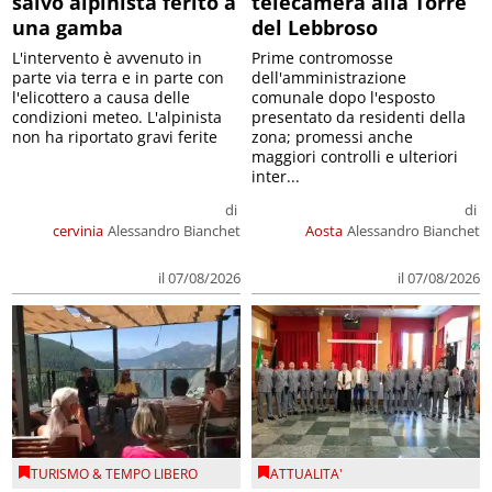
salvo alpinista ferito a
telecamera alla Torre
una gamba
del Lebbroso
L'intervento è avvenuto in
Prime contromosse
parte via terra e in parte con
dell'amministrazione
l'elicottero a causa delle
comunale dopo l'esposto
condizioni meteo. L'alpinista
presentato da residenti della
non ha riportato gravi ferite
zona; promessi anche
maggiori controlli e ulteriori
inter...
di
di
cervinia
Alessandro Bianchet
Aosta
Alessandro Bianchet
il 07/08/2026
il 07/08/2026
TURISMO & TEMPO LIBERO
ATTUALITA'