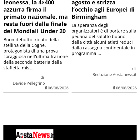
leonessa, la 4×400
agosto e strizza
azzurra firma il
l’occhio agli Europei di
primato nazionale, ma
Birmingham
resta fuori dalla finale
La speranza degli
dei Mondiali Under 20
organizzatori è di portare sulla
pedana del salotto buono
Buon debutto iridato della
della città alcuni atleti reduci
stellina della Cogne,
dalla rassegna continentale in
protagonista di una prova
programma ...
coraggiosa nell'ultima frazione
della seconda batteria della
staffetta mist...
di
Redazione Aostanews.it
di
Davide Pellegrino
il 06/08/2026
il 06/08/2026