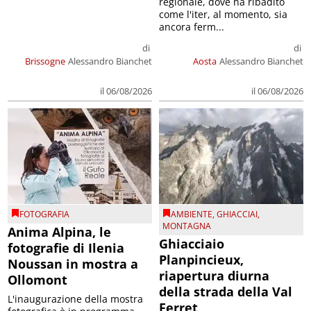
regionale, dove ha ribadito
come l'iter, al momento, sia
ancora ferm...
di
di
Brissogne
Alessandro Bianchet
Aosta
Alessandro Bianchet
il 06/08/2026
il 06/08/2026
FOTOGRAFIA
AMBIENTE
,
GHIACCIAI
,
MONTAGNA
Anima Alpina, le
Ghiacciaio
fotografie di Ilenia
Planpincieux,
Noussan in mostra a
riapertura diurna
Ollomont
della strada della Val
L'inaugurazione della mostra
Ferret