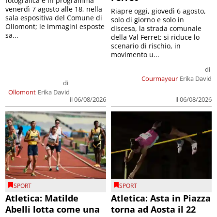
fotografica è in programma
venerdì 7 agosto alle 18, nella
Riapre oggi, giovedì 6 agosto,
sala espositiva del Comune di
solo di giorno e solo in
Ollomont; le immagini esposte
discesa, la strada comunale
sa...
della Val Ferret; si riduce lo
scenario di rischio, in
movimento u...
di
Courmayeur
Erika David
di
Ollomont
Erika David
il 06/08/2026
il 06/08/2026
SPORT
SPORT
Atletica: Matilde
Atletica: Asta in Piazza
Abelli lotta come una
torna ad Aosta il 22