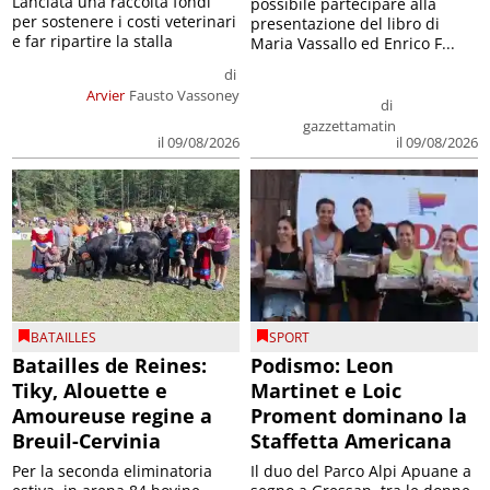
Lanciata una raccolta fondi
possibile partecipare alla
per sostenere i costi veterinari
presentazione del libro di
e far ripartire la stalla
Maria Vassallo ed Enrico F...
di
Arvier
Fausto Vassoney
di
gazzettamatin
il 09/08/2026
il 09/08/2026
BATAILLES
SPORT
Batailles de Reines:
Podismo: Leon
Tiky, Alouette e
Martinet e Loic
Amoureuse regine a
Proment dominano la
Breuil-Cervinia
Staffetta Americana
Per la seconda eliminatoria
Il duo del Parco Alpi Apuane a