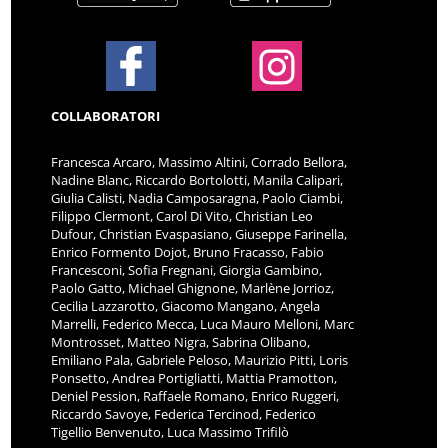
COLLABORATORI
Francesca Arcaro, Massimo Altini, Corrado Bellora,
Nadine Blanc, Riccardo Bortolotti, Manila Calipari,
Giulia Calisti, Nadia Camposaragna, Paolo Ciambi,
Filippo Clermont, Carol Di Vito, Christian Leo
Dufour, Christian Evaspasiano, Giuseppe Farinella,
Enrico Formento Dojot, Bruno Fracasso, Fabio
Francesconi, Sofia Fregnani, Giorgia Gambino,
Paolo Gatto, Michael Ghignone, Marlène Jorrioz,
Cecilia Lazzarotto, Giacomo Mangano, Angela
Marrelli, Federico Mecca, Luca Mauro Melloni, Marc
Montrosset, Matteo Nigra, Sabrina Olibano,
Emiliano Pala, Gabriele Peloso, Maurizio Pitti, Loris
Ponsetto, Andrea Portigliatti, Mattia Pramotton,
Deniel Pession, Raffaele Romano, Enrico Ruggeri,
Riccardo Savoye, Federica Tercinod, Federico
Tigellio Benvenuto, Luca Massimo Trifilò