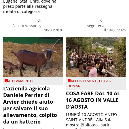
Eugene, Stati Uniti, dove ha
preso parte alla rassegna
iridata di categoria
di
di
Fausto Vassoney
segreteria
il 10/08/2026
il 10/08/2026
ALLEVAMENTO
APPUNTAMENTI
,
OGGI &
DOMANI
L’azienda agricola
COSA FARE DAL 10 AL
Daniele Perrier di
16 AGOSTO IN VALLE
Arvier chiede aiuto
D’AOSTA
per salvare il suo
allevamento, colpito
LUNEDÌ 10 AGOSTO ANTEY-
SAINT-ANDRÉ - Alla Sala
da un batterio
mostre Biblioteca sarà