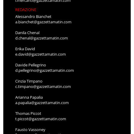
l.mercanti@gazzettamatin.com
REDAZIONE
Alessandro Bianchet
a.bianchet@gazzettamatin.com
Danila Chenal
d.chenal@gazzettamatin.com
Erika David
e.david@gazzettamatin.com
Davide Pellegrino
d.pellegrino@gazzettamatin.com
Cinzia Timpano
c.timpano@gazzettamatin.com
Arianna Papalia
a.papalia@gazzettamatin.com
Thomas Piccot
t.piccot@gazzettamatin.com
Fausto Vassoney