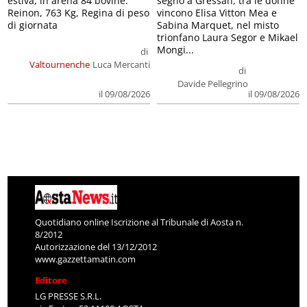
estiva, in arena 84 bovine.
segno a Gressan, tra le donne
Reinon, 763 Kg, Regina di peso
vincono Elisa Vitton Mea e
di giornata
Sabina Marquet, nel misto
trionfano Laura Segor e Mikael
Mongi...
di
Valtournenche
Luca Mercanti
di
Davide Pellegrino
il 09/08/2026
il 09/08/2026
Quotidiano online Iscrizione al Tribunale di Aosta n.
8/2012
Autorizzazione del 13/12/2012
www.gazzettamatin.com
Editore
LG PRESSE S.R.L.