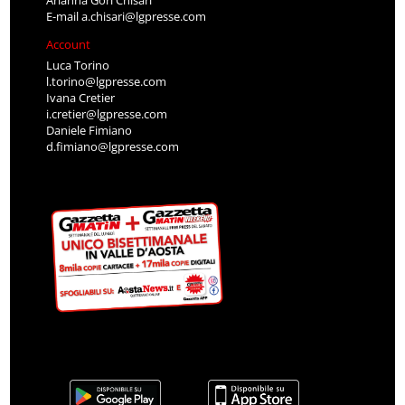
E-mail
a.chisari@lgpresse.com
Account
Luca Torino
l.torino@lgpresse.com
Ivana Cretier
i.cretier@lgpresse.com
Daniele Fimiano
d.fimiano@lgpresse.com