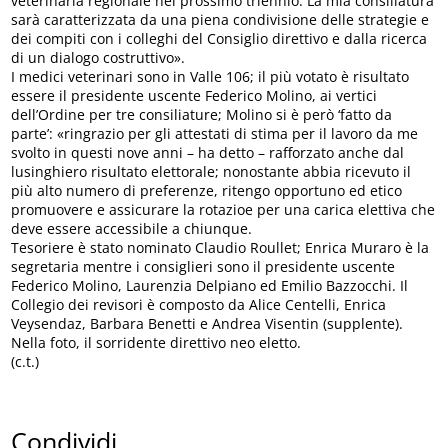
veterinaria regionale nel prossimo triennio. La mia consiliatura
sarà caratterizzata da una piena condivisione delle strategie e
dei compiti con i colleghi del Consiglio direttivo e dalla ricerca
di un dialogo costruttivo».
I medici veterinari sono in Valle 106; il più votato è risultato
essere il presidente uscente Federico Molino, ai vertici
dell’Ordine per tre consiliature; Molino si è però ‘fatto da
parte’: «ringrazio per gli attestati di stima per il lavoro da me
svolto in questi nove anni – ha detto – rafforzato anche dal
lusinghiero risultato elettorale; nonostante abbia ricevuto il
più alto numero di preferenze, ritengo opportuno ed etico
promuovere e assicurare la rotazioe per una carica elettiva che
deve essere accessibile a chiunque.
Tesoriere è stato nominato Claudio Roullet; Enrica Muraro è la
segretaria mentre i consiglieri sono il presidente uscente
Federico Molino, Laurenzia Delpiano ed Emilio Bazzocchi. Il
Collegio dei revisori è composto da Alice Centelli, Enrica
Veysendaz, Barbara Benetti e Andrea Visentin (supplente).
Nella foto, il sorridente direttivo neo eletto.
(c.t.)
Condividi