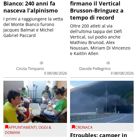
Bianco: 240 anni fa
firmano il Vertical
nasceva l’alpinismo
Brusson-Bringuez a
tempo di record
I primi a raggiungere la vetta
del Monte Bianco furono
Oltre 200 atleti al via
Jacques Balmat e Michel
dell'ultima tappa del Défì
Gabriel Paccard
Vertical, sul podio anche
Mathieu Brunod, Alex
Noussan, Miriam Di Vincenzo
e Kaitlin Allen
di
di
Cinzia Timpano
Davide Pellegrino
il 08/08/2026
il 08/08/2026
APPUNTAMENTI
,
OGGI &
CRONACA
DOMANI
Etroubles: camper in