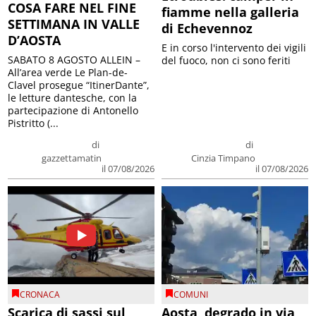
COSA FARE NEL FINE
fiamme nella galleria
SETTIMANA IN VALLE
di Echevennoz
D’AOSTA
E in corso l'intervento dei vigili
SABATO 8 AGOSTO ALLEIN –
del fuoco, non ci sono feriti
All’area verde Le Plan-de-
Clavel prosegue “ItinerDante”,
le letture dantesche, con la
partecipazione di Antonello
Pistritto (...
di
di
gazzettamatin
Cinzia Timpano
il 07/08/2026
il 07/08/2026
CRONACA
COMUNI
Scarica di sassi sul
Aosta, degrado in via