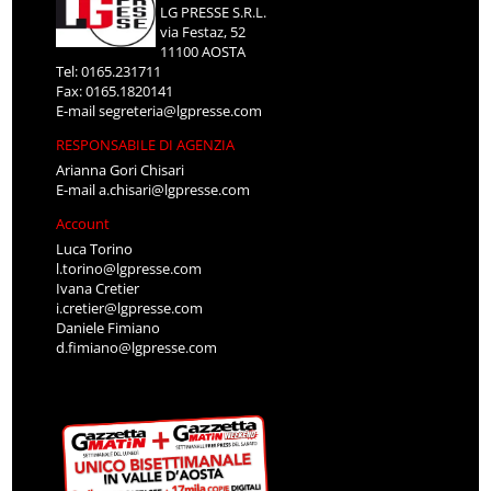
LG PRESSE S.R.L.
via Festaz, 52
11100 AOSTA
Tel: 0165.231711
Fax: 0165.1820141
E-mail
segreteria@lgpresse.com
RESPONSABILE DI AGENZIA
Arianna Gori Chisari
E-mail
a.chisari@lgpresse.com
Account
Luca Torino
l.torino@lgpresse.com
Ivana Cretier
i.cretier@lgpresse.com
Daniele Fimiano
d.fimiano@lgpresse.com