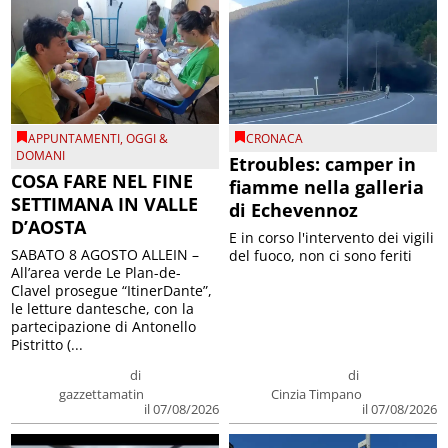
APPUNTAMENTI
,
OGGI &
CRONACA
DOMANI
Etroubles: camper in
COSA FARE NEL FINE
fiamme nella galleria
SETTIMANA IN VALLE
di Echevennoz
D’AOSTA
E in corso l'intervento dei vigili
SABATO 8 AGOSTO ALLEIN –
del fuoco, non ci sono feriti
All’area verde Le Plan-de-
Clavel prosegue “ItinerDante”,
le letture dantesche, con la
partecipazione di Antonello
Pistritto (...
di
di
gazzettamatin
Cinzia Timpano
il 07/08/2026
il 07/08/2026