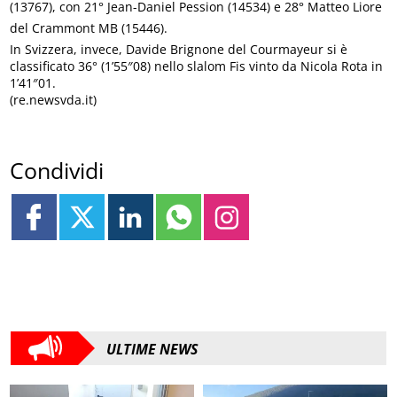
(13767), con 21° Jean-Daniel Pession (14534) e 28° Matteo Liore
del Crammont MB (15446).
In Svizzera, invece, Davide Brignone del Courmayeur si è
classificato 36° (1’55″08) nello slalom Fis vinto da Nicola Rota in
1’41″01.
(re.newsvda.it)
Condividi
ULTIME NEWS