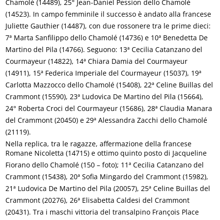
Chamolé (14489), 25° Jean-Daniel Pession dello Chamolé
(14523). In campo femminile il successo è andato alla francese
Juliette Gauthier (14487), con due rossonere tra le prime dieci:
7ª Marta Sanfilippo dello Chamolé (14736) e 10ª Benedetta De
Martino del Pila (14766). Seguono: 13ª Cecilia Catanzano del
Courmayeur (14822), 14ª Chiara Damia del Courmayeur
(14911), 15ª Federica Imperiale del Courmayeur (15037), 19ª
Carlotta Mazzocco dello Chamolé (15408), 22ª Celine Buillas del
Crammont (15590), 23ª Ludovica De Martino del Pila (15664),
24° Roberta Croci del Courmayeur (15686), 28ª Claudia Manara
del Crammont (20450) e 29ª Alessandra Zacchi dello Chamolé
(21119).
Nella replica, tra le ragazze, affermazione della francese
Romane Nicoletta (14715) e ottimo quinto posto di Jacqueline
Fiorano dello Chamolé (150 – foto); 11ª Cecilia Catanzano del
Crammont (15438), 20ª Sofia Mingardo del Crammont (15982),
21ª Ludovica De Martino del Pila (20057), 25ª Celine Buillas del
Crammont (20276), 26ª Elisabetta Caldesi del Crammont
(20431). Tra i maschi vittoria del transalpino François Place