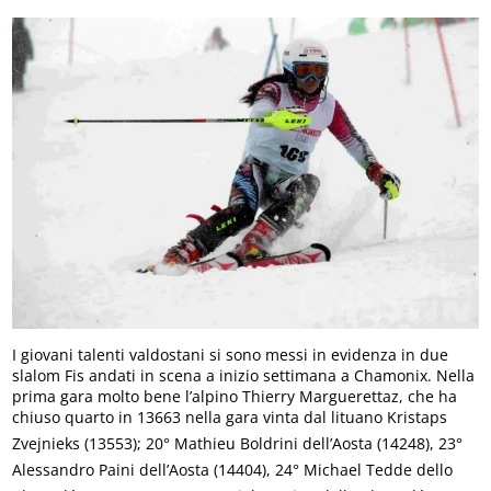
I giovani talenti valdostani si sono messi in evidenza in due
slalom Fis andati in scena a inizio settimana a Chamonix. Nella
prima gara molto bene l’alpino Thierry Marguerettaz, che ha
chiuso quarto in 13663 nella gara vinta dal lituano Kristaps
Zvejnieks (13553); 20° Mathieu Boldrini dell’Aosta (14248), 23°
Alessandro Paini dell’Aosta (14404), 24° Michael Tedde dello