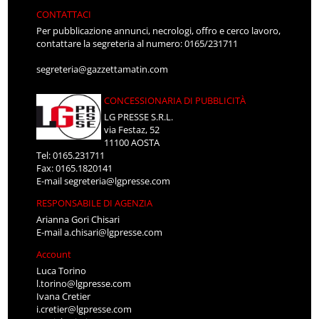
CONTATTACI
Per pubblicazione annunci, necrologi, offro e cerco lavoro,
contattare la segreteria al numero: 0165/231711
segreteria@gazzettamatin.com
CONCESSIONARIA DI PUBBLICITÀ
LG PRESSE S.R.L.
via Festaz, 52
11100 AOSTA
Tel: 0165.231711
Fax: 0165.1820141
E-mail
segreteria@lgpresse.com
RESPONSABILE DI AGENZIA
Arianna Gori Chisari
E-mail
a.chisari@lgpresse.com
Account
Luca Torino
l.torino@lgpresse.com
Ivana Cretier
i.cretier@lgpresse.com