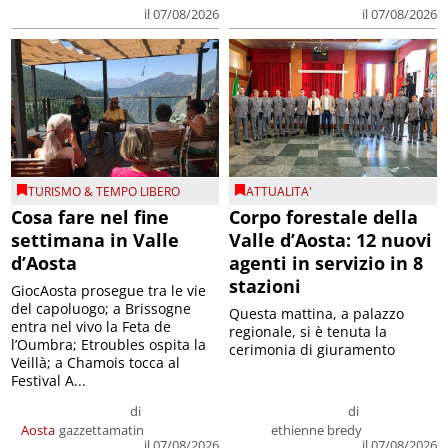
il 07/08/2026
il 07/08/2026
TURISMO & TEMPO LIBERO
ATTUALITA'
Cosa fare nel fine
Corpo forestale della
settimana in Valle
Valle d’Aosta: 12 nuovi
d’Aosta
agenti in servizio in 8
stazioni
GiocAosta prosegue tra le vie
del capoluogo; a Brissogne
Questa mattina, a palazzo
entra nel vivo la Feta de
regionale, si è tenuta la
l’Oumbra; Etroubles ospita la
cerimonia di giuramento
Veillà; a Chamois tocca al
Festival A...
di
di
Aosta
gazzettamatin
ethienne bredy
il 07/08/2026
il 07/08/2026