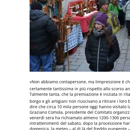
«Non abbiamo contapersone, ma limpressione è che 
certamente tantissima in più rispetto allo scorso a
Talmente tanta, che la premiazione è iniziata in rit
borgo e gli artigiani non riuscivano a ritirare i lo
dire che circa 10 mila persone oggi hanno visitato 
Graziano Comola, presidente del Comitato organizzat
venerdì sera ha richiamato almeno 1200-1300 person
intrattenimenti del sabato, dopo la processione hann
domenica, la meteo – al di là del freddo pungente –