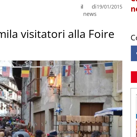
di
il
19/01/2015
n
news
ila visitatori alla Foire
C