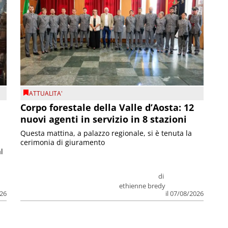
ATTUALITA'
Corpo forestale della Valle d’Aosta: 12
nuovi agenti in servizio in 8 stazioni
Questa mattina, a palazzo regionale, si è tenuta la
cerimonia di giuramento
l
di
ethienne bredy
026
il 07/08/2026