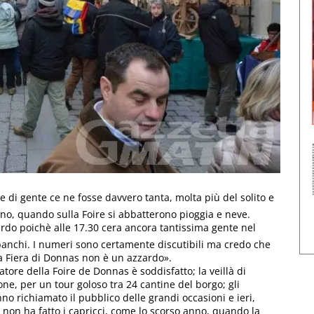
di gente ce ne fosse davvero tanta, molta più del solito e
nno, quando sulla Foire si abbatterono pioggia e neve.
ardo poichè alle 17.30 cera ancora tantissima gente nel
ro banchi. I numeri sono certamente discutibili ma credo che
la Fiera di Donnas non è un azzardo».
ore della Foire de Donnas è soddisfatto; la veillà di
e, per un tour goloso tra 24 cantine del borgo; gli
o richiamato il pubblico delle grandi occasioni e ieri,
 non ha fatto i capricci, come lo scorso anno, quando la