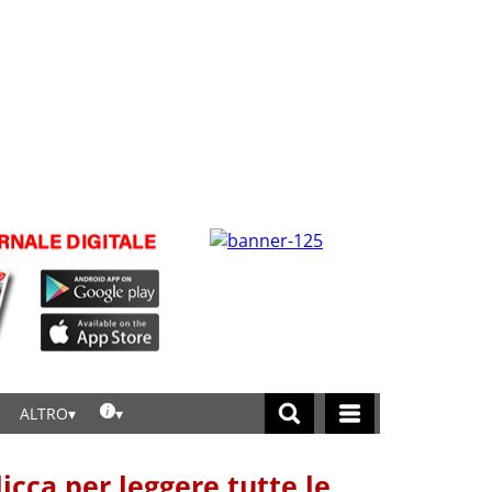
ALTRO
licca per leggere tutte le