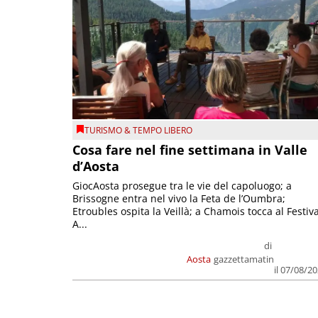
TURISMO & TEMPO LIBERO
Cosa fare nel fine settimana in Valle
d’Aosta
GiocAosta prosegue tra le vie del capoluogo; a
Brissogne entra nel vivo la Feta de l’Oumbra;
Etroubles ospita la Veillà; a Chamois tocca al Festiva
A...
di
Aosta
gazzettamatin
il 07/08/2