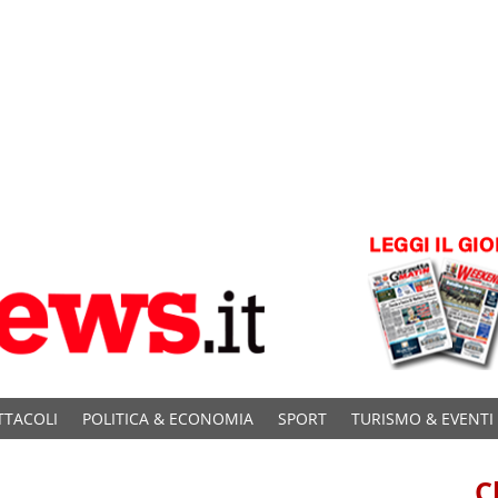
TTACOLI
POLITICA & ECONOMIA
SPORT
TURISMO & EVENTI
C