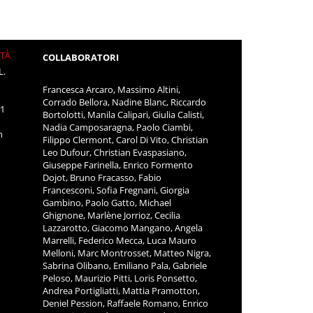
ITÀ
COLLABORATORI
L.
Francesca Arcaro, Massimo Altini,
Corrado Bellora, Nadine Blanc, Riccardo
11
Bortolotti, Manila Calipari, Giulia Calisti,
Nadia Camposaragna, Paolo Ciambi,
m
Filippo Clermont, Carol Di Vito, Christian
Leo Dufour, Christian Evaspasiano,
Giuseppe Farinella, Enrico Formento
Dojot, Bruno Fracasso, Fabio
Francesconi, Sofia Fregnani, Giorgia
Gambino, Paolo Gatto, Michael
Ghignone, Marlène Jorrioz, Cecilia
Lazzarotto, Giacomo Mangano, Angela
Marrelli, Federico Mecca, Luca Mauro
Melloni, Marc Montrosset, Matteo Nigra,
Sabrina Olibano, Emiliano Pala, Gabriele
Peloso, Maurizio Pitti, Loris Ponsetto,
Andrea Portigliatti, Mattia Pramotton,
Deniel Pession, Raffaele Romano, Enrico