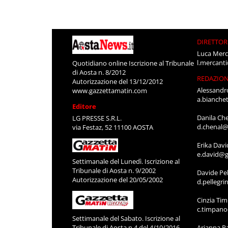
DIRETTOR
Luca Merc
l.mercant
Quotidiano online Iscrizione al Tribunale
di Aosta n. 8/2012
REDAZIO
Autorizzazione del 13/12/2012
Alessandr
www.gazzettamatin.com
a.bianche
Editore
Danila Ch
LG PRESSE S.R.L.
d.chenal@
via Festaz, 52 11100 AOSTA
Erika Davi
e.david@g
Settimanale del Lunedì. Iscrizione al
Tribunale di Aosta n. 9/2002
Davide Pel
Autorizzazione del 20/05/2002
d.pellegr
Cinzia Ti
c.timpan
Settimanale del Sabato. Iscrizione al
Tribunale di Aosta n.4 del 4/10/2016
Arianna P