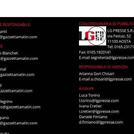
CONCESSIONARIA DI PUBBLIC
E RESPONSABILE
LG PRESSE S.R.
anti
via Festaz, 52
i@gazzettamatin.com
11100 AOSTA
NE
Tel: 0165.2317
Fax: 0165.1820141
o Bianchet
E-mail
segreteria@lgpresse.co
t@gazzettamatin.com
RESPONSABILE DI AGENZIA
enal
Arianna Gori Chisari
gazzettamatin.com
E-mail
a.chisari@lgpresse.com
d
Account
azzettamatin.com
Luca Torino
l.torino@lgpresse.com
legrino
Ivana Cretier
ino@gazzettamatin.com
i.cretier@lgpresse.com
Daniele Fimiano
mpano
d.fimiano@lgpresse.com
o@gazzettamatin.com
apalia