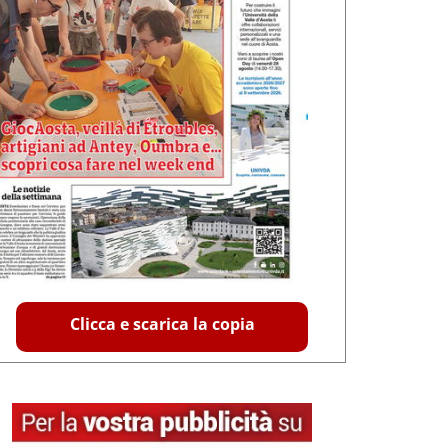
Clicca e scarica la copia