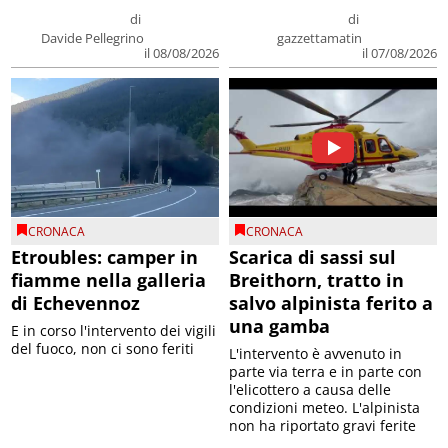
di
di
Davide Pellegrino
gazzettamatin
il 08/08/2026
il 07/08/2026
CRONACA
CRONACA
Etroubles: camper in
Scarica di sassi sul
fiamme nella galleria
Breithorn, tratto in
di Echevennoz
salvo alpinista ferito a
una gamba
E in corso l'intervento dei vigili
del fuoco, non ci sono feriti
L'intervento è avvenuto in
parte via terra e in parte con
l'elicottero a causa delle
condizioni meteo. L'alpinista
non ha riportato gravi ferite