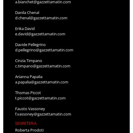
a.bianchet@gazzettamatin.com
Danila Chenal
d.chenal@gazzettamatin.com
Erika David
e.david@gazzettamatin.com
Davide Pellegrino
d.pellegrino@gazzettamatin.com
Cinzia Timpano
c.timpano@gazzettamatin.com
Arianna Papalia
a.papalia@gazzettamatin.com
Thomas Piccot
t.piccot@gazzettamatin.com
Fausto Vassoney
f.vassoney@gazzettamatin.com
SEGRETERIA
Roberta Prodoti