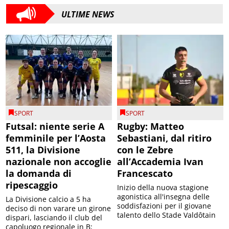
ULTIME NEWS
SPORT
SPORT
Futsal: niente serie A
Rugby: Matteo
femminile per l’Aosta
Sebastiani, dal ritiro
511, la Divisione
con le Zebre
nazionale non accoglie
all’Accademia Ivan
la domanda di
Francescato
ripescaggio
Inizio della nuova stagione
agonistica all'insegna delle
La Divisione calcio a 5 ha
soddisfazioni per il giovane
deciso di non varare un girone
talento dello Stade Valdôtain
dispari, lasciando il club del
capoluogo regionale in B;