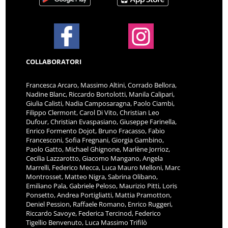
COLLABORATORI
Francesca Arcaro, Massimo Altini, Corrado Bellora,
Nadine Blanc, Riccardo Bortolotti, Manila Calipari,
Giulia Calisti, Nadia Camposaragna, Paolo Ciambi,
Filippo Clermont, Carol Di Vito, Christian Leo
Dufour, Christian Evaspasiano, Giuseppe Farinella,
Enrico Formento Dojot, Bruno Fracasso, Fabio
Francesconi, Sofia Fregnani, Giorgia Gambino,
Paolo Gatto, Michael Ghignone, Marlène Jorrioz,
Cecilia Lazzarotto, Giacomo Mangano, Angela
Marrelli, Federico Mecca, Luca Mauro Melloni, Marc
Montrosset, Matteo Nigra, Sabrina Olibano,
Emiliano Pala, Gabriele Peloso, Maurizio Pitti, Loris
Ponsetto, Andrea Portigliatti, Mattia Pramotton,
Deniel Pession, Raffaele Romano, Enrico Ruggeri,
Riccardo Savoye, Federica Tercinod, Federico
Tigellio Benvenuto, Luca Massimo Trifilò