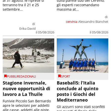
al 31 agosto; le riprese si
sulla parete sud del Cervino;
terranno tra il 21 e 25
gli esperti raccomandano
settembre...
massima at...
di
cervinia
Alessandro Bianchet
di
Erika David
il 05/08/2026
il 05/08/2026
PUBBLIREDAZIONALI
SPORT
Stagione invernale,
Baseball5: l’Italia
nuove opportunità di
conclude al quinto
lavoro a La Thuile
posto i Giochi del
Mediterraneo
Funivie Piccolo San Bernardo
apre le selezioni per addetti
Gli azzurri sono stati sconfitti
alle casse, addetti alle piste,