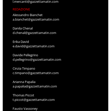
l.mercanti@gazzettamatin.com
REDAZIONE
Alessandro Bianchet
a.bianchet@gazzettamatin.com
Danila Chenal
d.chenal@gazzettamatin.com
Erika David
e.david@gazzettamatin.com
Davide Pellegrino
d.pellegrino@gazzettamatin.com
Cinzia Timpano
c.timpano@gazzettamatin.com
Arianna Papalia
a.papalia@gazzettamatin.com
Thomas Piccot
t.piccot@gazzettamatin.com
Fausto Vassoney