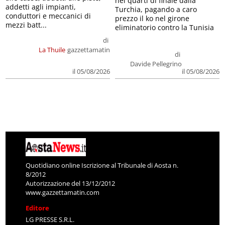
nei quarti di finale dalla
addetti agli impianti,
Turchia, pagando a caro
conduttori e meccanici di
prezzo il ko nel girone
mezzi batt...
eliminatorio contro la Tunisia
di
La Thuile
gazzettamatin
di
Davide Pellegrino
il 05/08/2026
il 05/08/2026
Quotidiano online Iscrizione al Tribunale di Aosta n.
8/2012
Autorizzazione del 13/12/2012
www.gazzettamatin.com
Editore
LG PRESSE S.R.L.