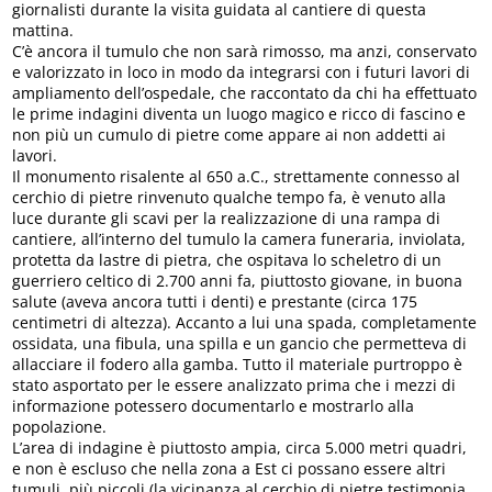
giornalisti durante la visita guidata al cantiere di questa
mattina.
C’è ancora il tumulo che non sarà rimosso, ma anzi, conservato
e valorizzato in loco in modo da integrarsi con i futuri lavori di
ampliamento dell’ospedale, che raccontato da chi ha effettuato
le prime indagini diventa un luogo magico e ricco di fascino e
non più un cumulo di pietre come appare ai non addetti ai
lavori.
Il monumento risalente al 650 a.C., strettamente connesso al
cerchio di pietre rinvenuto qualche tempo fa, è venuto alla
luce durante gli scavi per la realizzazione di una rampa di
cantiere, all’interno del tumulo la camera funeraria, inviolata,
protetta da lastre di pietra, che ospitava lo scheletro di un
guerriero celtico di 2.700 anni fa, piuttosto giovane, in buona
salute (aveva ancora tutti i denti) e prestante (circa 175
centimetri di altezza). Accanto a lui una spada, completamente
ossidata, una fibula, una spilla e un gancio che permetteva di
allacciare il fodero alla gamba. Tutto il materiale purtroppo è
stato asportato per le essere analizzato prima che i mezzi di
informazione potessero documentarlo e mostrarlo alla
popolazione.
L’area di indagine è piuttosto ampia, circa 5.000 metri quadri,
e non è escluso che nella zona a Est ci possano essere altri
tumuli, più piccoli (la vicinanza al cerchio di pietre testimonia