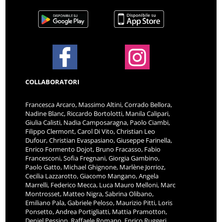
COLLABORATORI
Francesca Arcaro, Massimo Altini, Corrado Bellora,
Nadine Blanc, Riccardo Bortolotti, Manila Calipari,
Giulia Calisti, Nadia Camposaragna, Paolo Ciambi,
Filippo Clermont, Carol Di Vito, Christian Leo
Dufour, Christian Evaspasiano, Giuseppe Farinella,
Enrico Formento Dojot, Bruno Fracasso, Fabio
Francesconi, Sofia Fregnani, Giorgia Gambino,
Paolo Gatto, Michael Ghignone, Marlène Jorrioz,
Cecilia Lazzarotto, Giacomo Mangano, Angela
Marrelli, Federico Mecca, Luca Mauro Melloni, Marc
Montrosset, Matteo Nigra, Sabrina Olibano,
Emiliano Pala, Gabriele Peloso, Maurizio Pitti, Loris
Ponsetto, Andrea Portigliatti, Mattia Pramotton,
Deniel Pession, Raffaele Romano, Enrico Ruggeri,