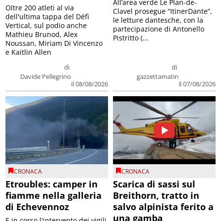
All’area verde Le Plan-de-
Oltre 200 atleti al via
Clavel prosegue “ItinerDante”,
dell'ultima tappa del Défì
le letture dantesche, con la
Vertical, sul podio anche
partecipazione di Antonello
Mathieu Brunod, Alex
Pistritto (...
Noussan, Miriam Di Vincenzo
e Kaitlin Allen
di
di
Davide Pellegrino
gazzettamatin
il 08/08/2026
il 07/08/2026
CRONACA
CRONACA
Etroubles: camper in
Scarica di sassi sul
fiamme nella galleria
Breithorn, tratto in
di Echevennoz
salvo alpinista ferito a
una gamba
E in corso l'intervento dei vigili