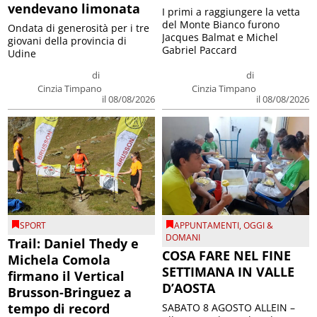
vendevano limonata
I primi a raggiungere la vetta
del Monte Bianco furono
Ondata di generosità per i tre
Jacques Balmat e Michel
giovani della provincia di
Gabriel Paccard
Udine
di
di
Cinzia Timpano
Cinzia Timpano
il 08/08/2026
il 08/08/2026
SPORT
APPUNTAMENTI
,
OGGI &
DOMANI
Trail: Daniel Thedy e
COSA FARE NEL FINE
Michela Comola
SETTIMANA IN VALLE
firmano il Vertical
D’AOSTA
Brusson-Bringuez a
tempo di record
SABATO 8 AGOSTO ALLEIN –