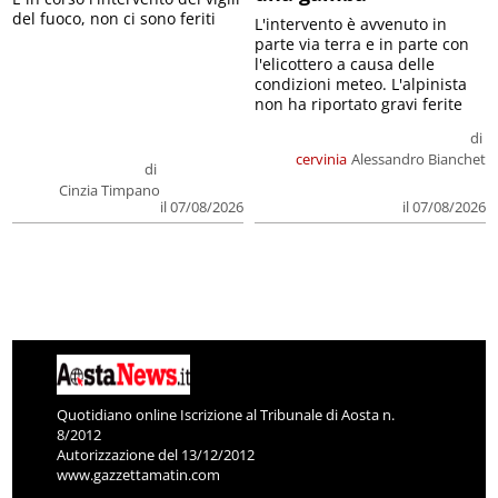
del fuoco, non ci sono feriti
L'intervento è avvenuto in
parte via terra e in parte con
l'elicottero a causa delle
condizioni meteo. L'alpinista
non ha riportato gravi ferite
di
cervinia
Alessandro Bianchet
di
Cinzia Timpano
il 07/08/2026
il 07/08/2026
Quotidiano online Iscrizione al Tribunale di Aosta n.
8/2012
Autorizzazione del 13/12/2012
www.gazzettamatin.com