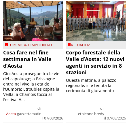
TURISMO & TEMPO LIBERO
ATTUALITA'
Cosa fare nel fine
Corpo forestale della
settimana in Valle
Valle d’Aosta: 12 nuovi
d’Aosta
agenti in servizio in 8
stazioni
GiocAosta prosegue tra le vie
del capoluogo; a Brissogne
Questa mattina, a palazzo
entra nel vivo la Feta de
regionale, si è tenuta la
l’Oumbra; Etroubles ospita la
cerimonia di giuramento
Veillà; a Chamois tocca al
Festival A...
di
di
Aosta
gazzettamatin
ethienne bredy
il 07/08/2026
il 07/08/2026