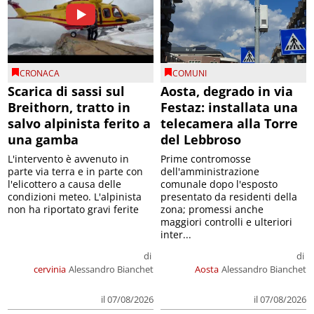
CRONACA
COMUNI
Scarica di sassi sul
Aosta, degrado in via
Breithorn, tratto in
Festaz: installata una
salvo alpinista ferito a
telecamera alla Torre
una gamba
del Lebbroso
L'intervento è avvenuto in
Prime contromosse
parte via terra e in parte con
dell'amministrazione
l'elicottero a causa delle
comunale dopo l'esposto
condizioni meteo. L'alpinista
presentato da residenti della
non ha riportato gravi ferite
zona; promessi anche
maggiori controlli e ulteriori
inter...
di
di
cervinia
Alessandro Bianchet
Aosta
Alessandro Bianchet
il 07/08/2026
il 07/08/2026