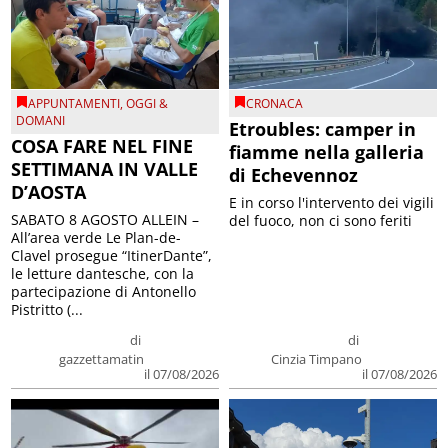
APPUNTAMENTI
,
OGGI &
CRONACA
DOMANI
Etroubles: camper in
COSA FARE NEL FINE
fiamme nella galleria
SETTIMANA IN VALLE
di Echevennoz
D’AOSTA
E in corso l'intervento dei vigili
SABATO 8 AGOSTO ALLEIN –
del fuoco, non ci sono feriti
All’area verde Le Plan-de-
Clavel prosegue “ItinerDante”,
le letture dantesche, con la
partecipazione di Antonello
Pistritto (...
di
di
gazzettamatin
Cinzia Timpano
il 07/08/2026
il 07/08/2026