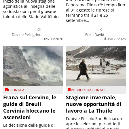
Inizio della nuova stagione
Panorama Films c'è tempo fino
agonistica all'insegna delle
al 31 agosto; le riprese si
soddisfazioni per il giovane
terranno tra il 21 e 25
talento dello Stade Valdôtain
settembre...
di
di
Davide Pellegrino
Erika David
il 05/08/2026
il 05/08/2026
CRONACA
PUBBLIREDAZIONALI
Frana sul Cervino, le
Stagione invernale,
guide di Breuil
nuove opportunità di
Cervinia bloccano le
lavoro a La Thuile
ascensioni
Funivie Piccolo San Bernardo
apre le selezioni per addetti
La decisione delle guide di
alle casse, addetti alle piste,