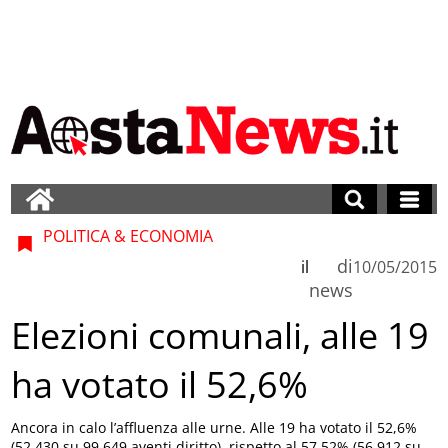
POLITICA & ECONOMIA
di
il
10/05/2015
news
Elezioni comunali, alle 19
ha votato il 52,6%
Ancora in calo l’affluenza alle urne. Alle 19 ha votato il 52,6%
(52.430 su 99.649 aventi diritto), rispetto al 57,52% (56.912 su