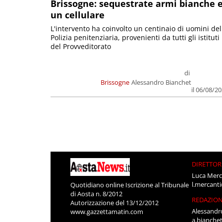
Brissogne: sequestrate armi bianche 
un cellulare
L'intervento ha coinvolto un centinaio di uomini del
Polizia penitenziaria, provenienti da tutti gli istituti
del Provveditorato
di
Brissogne
Alessandro Bianchet
il 06/08/2
DIRETTOR
Luca Merc
l.mercant
Quotidiano online Iscrizione al Tribunale
di Aosta n. 8/2012
REDAZIO
Autorizzazione del 13/12/2012
Alessandr
www.gazzettamatin.com
a.bianche