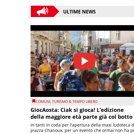
ULTIME NEWS
COMUNI
,
TURISMO & TEMPO LIBERO
GiocAosta: Ciak si gioca! L’edizione
della maggiore età parte già col botto
In tanti in coda per l'apertura della maxi ludoteca d
piazza Chanoux, per un evento che ormai non ha p