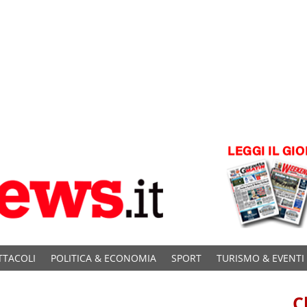
TTACOLI
POLITICA & ECONOMIA
SPORT
TURISMO & EVENTI
C