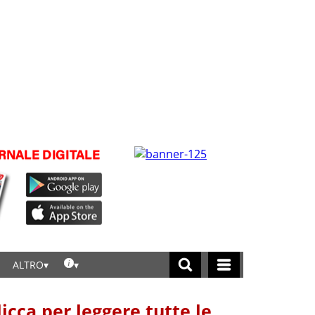
ALTRO
licca per leggere tutte le