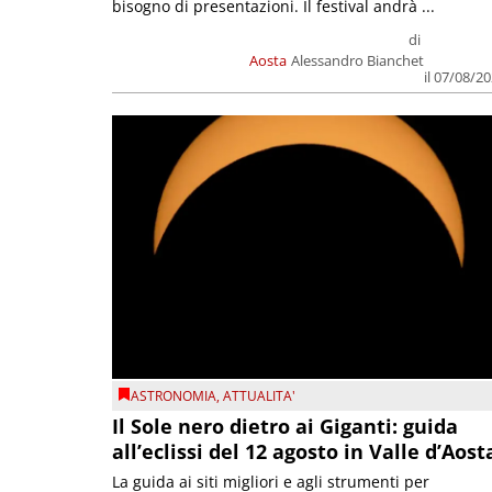
bisogno di presentazioni. Il festival andrà ...
di
Aosta
Alessandro Bianchet
il 07/08/2
ASTRONOMIA
,
ATTUALITA'
Il Sole nero dietro ai Giganti: guida
all’eclissi del 12 agosto in Valle d’Aost
La guida ai siti migliori e agli strumenti per