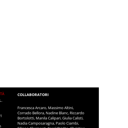
ITÀ
COLLABORATORI
L.
Francesca Arcaro, Massimo Altini,
Corrado Bellora, Nadine Blanc, Riccardo
11
Bortolotti, Manila Calipari, Giulia Calisti,
Nadia Camposaragna, Paolo Ciambi,
m