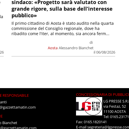
e
sindaco: «Progetto sarà valutato con
grande rigore, sulla base dell’interesse
pubblico»
la
Il primo cittadino di Aosta è stato audito nella quarta
commissione del Consiglio regionale, dove ha
ribadito come l'iter, al momento, sia ancora ferm...
di
Aosta
Alessandro Bianchet
026
il 06/08/2026
CONCESSIONARIA DI PUBBLIC
E RESPONSABILE
LG PRESSE S.R.
anti
via Festaz, 52
i@gazzettamatin.com
11100 AOSTA
NE
Tel: 0165.2317
Fax: 0165.1820141
o Bianchet
E-mail
segreteria@lgpresse.co
t@gazzettamatin.com