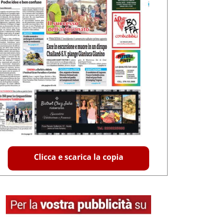
Clicca e scarica la copia