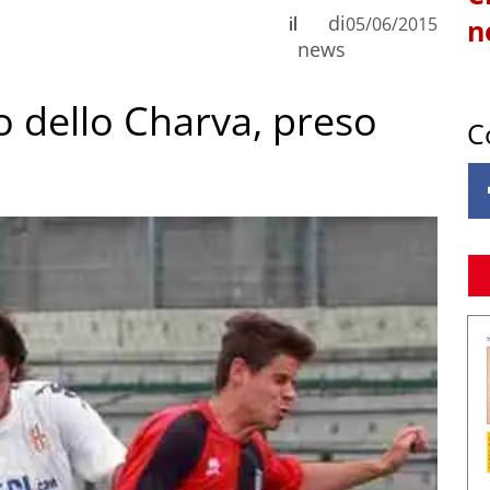
di
il
05/06/2015
n
news
o dello Charva, preso
C