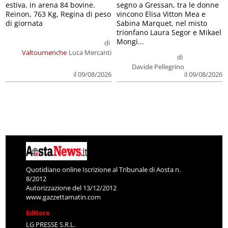
estiva, in arena 84 bovine.
segno a Gressan, tra le donne
Reinon, 763 Kg, Regina di peso
vincono Elisa Vitton Mea e
di giornata
Sabina Marquet, nel misto
trionfano Laura Segor e Mikael
Mongi...
di
Valtournenche
Luca Mercanti
di
Davide Pellegrino
il 09/08/2026
il 09/08/2026
Quotidiano online Iscrizione al Tribunale di Aosta n.
8/2012
Autorizzazione del 13/12/2012
www.gazzettamatin.com
Editore
LG PRESSE S.R.L.