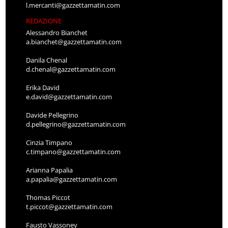
l.mercanti@gazzettamatin.com
REDAZIONE
Alessandro Bianchet
a.bianchet@gazzettamatin.com
Danila Chenal
d.chenal@gazzettamatin.com
Erika David
e.david@gazzettamatin.com
Davide Pellegrino
d.pellegrino@gazzettamatin.com
Cinzia Timpano
c.timpano@gazzettamatin.com
Arianna Papalia
a.papalia@gazzettamatin.com
Thomas Piccot
t.piccot@gazzettamatin.com
Fausto Vassoney