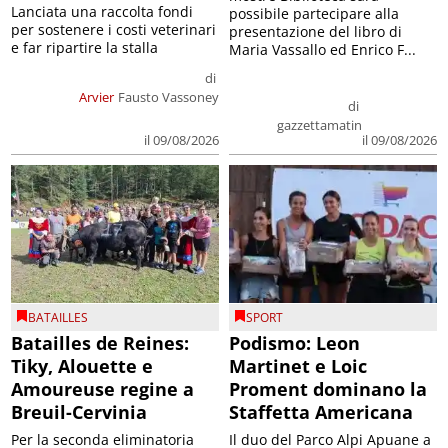
Lanciata una raccolta fondi
possibile partecipare alla
per sostenere i costi veterinari
presentazione del libro di
e far ripartire la stalla
Maria Vassallo ed Enrico F...
di
Arvier
Fausto Vassoney
di
gazzettamatin
il 09/08/2026
il 09/08/2026
BATAILLES
SPORT
Batailles de Reines:
Podismo: Leon
Tiky, Alouette e
Martinet e Loic
Amoureuse regine a
Proment dominano la
Breuil-Cervinia
Staffetta Americana
Per la seconda eliminatoria
Il duo del Parco Alpi Apuane a