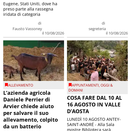
Eugene, Stati Uniti, dove ha
preso parte alla rassegna
iridata di categoria
di
di
Fausto Vassoney
segreteria
il 10/08/2026
il 10/08/2026
ALLEVAMENTO
APPUNTAMENTI
,
OGGI &
DOMANI
L’azienda agricola
COSA FARE DAL 10 AL
Daniele Perrier di
16 AGOSTO IN VALLE
Arvier chiede aiuto
D’AOSTA
per salvare il suo
allevamento, colpito
LUNEDÌ 10 AGOSTO ANTEY-
SAINT-ANDRÉ - Alla Sala
da un batterio
mostre Biblioteca sarà