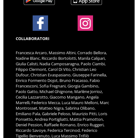
COLLABORATORI
Francesca Arcaro, Massimo Altini, Corrado Bellora,
Nadine Blanc, Riccardo Bortolotti, Manila Calipari,
Giulia Calisti, Nadia Camposaragna, Paolo Ciambi,
Filippo Clermont, Carol Di Vito, Christian Leo
Dufour, Christian Evaspasiano, Giuseppe Farinella,
Enrico Formento Dojot, Bruno Fracasso, Fabio
Francesconi, Sofia Fregnani, Giorgia Gambino,
Paolo Gatto, Michael Ghignone, Marlène Jorrioz,
Cecilia Lazzarotto, Giacomo Mangano, Angela
Marrelli, Federico Mecca, Luca Mauro Melloni, Marc
Montrosset, Matteo Nigra, Sabrina Olibano,
Emiliano Pala, Gabriele Peloso, Maurizio Pitti, Loris
Ponsetto, Andrea Portigliatti, Mattia Pramotton,
Deniel Pession, Raffaele Romano, Enrico Ruggeri,
Riccardo Savoye, Federica Tercinod, Federico
Tigellio Benvenuto, Luca Massimo Trifilò