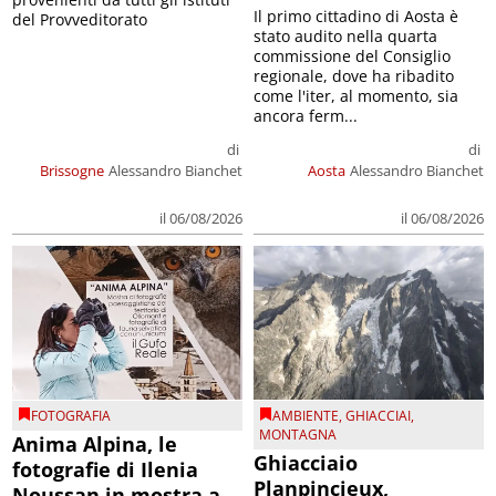
Il primo cittadino di Aosta è
del Provveditorato
stato audito nella quarta
commissione del Consiglio
regionale, dove ha ribadito
come l'iter, al momento, sia
ancora ferm...
di
di
Brissogne
Alessandro Bianchet
Aosta
Alessandro Bianchet
il 06/08/2026
il 06/08/2026
FOTOGRAFIA
AMBIENTE
,
GHIACCIAI
,
MONTAGNA
Anima Alpina, le
Ghiacciaio
fotografie di Ilenia
Planpincieux,
Noussan in mostra a