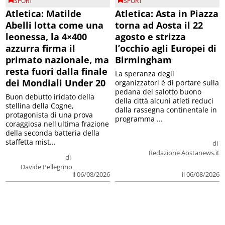
SPORT
SPORT
Atletica: Matilde
Atletica: Asta in Piazza
Abelli lotta come una
torna ad Aosta il 22
leonessa, la 4×400
agosto e strizza
azzurra firma il
l’occhio agli Europei di
primato nazionale, ma
Birmingham
resta fuori dalla finale
La speranza degli
dei Mondiali Under 20
organizzatori è di portare sulla
pedana del salotto buono
Buon debutto iridato della
della città alcuni atleti reduci
stellina della Cogne,
dalla rassegna continentale in
protagonista di una prova
programma ...
coraggiosa nell'ultima frazione
della seconda batteria della
staffetta mist...
di
Redazione Aostanews.it
di
Davide Pellegrino
il 06/08/2026
il 06/08/2026