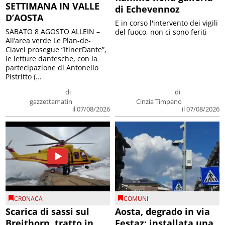
SETTIMANA IN VALLE
di Echevennoz
D’AOSTA
E in corso l'intervento dei vigili
SABATO 8 AGOSTO ALLEIN –
del fuoco, non ci sono feriti
All’area verde Le Plan-de-
Clavel prosegue “ItinerDante”,
le letture dantesche, con la
partecipazione di Antonello
Pistritto (...
di
di
gazzettamatin
Cinzia Timpano
il 07/08/2026
il 07/08/2026
CRONACA
COMUNI
Scarica di sassi sul
Aosta, degrado in via
Breithorn, tratto in
Festaz: installata una