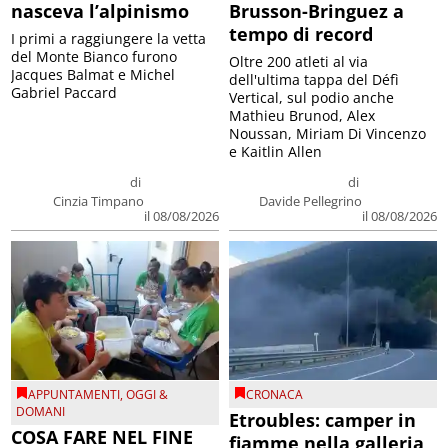
nasceva l’alpinismo
Brusson-Bringuez a
tempo di record
I primi a raggiungere la vetta
del Monte Bianco furono
Oltre 200 atleti al via
Jacques Balmat e Michel
dell'ultima tappa del Défì
Gabriel Paccard
Vertical, sul podio anche
Mathieu Brunod, Alex
Noussan, Miriam Di Vincenzo
e Kaitlin Allen
di
di
Cinzia Timpano
Davide Pellegrino
il 08/08/2026
il 08/08/2026
APPUNTAMENTI
,
OGGI &
CRONACA
DOMANI
Etroubles: camper in
COSA FARE NEL FINE
fiamme nella galleria