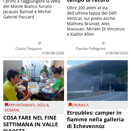
I primi a raggiungere la vetta
del Monte Bianco furono
Oltre 200 atleti al via
Jacques Balmat e Michel
dell'ultima tappa del Défì
Gabriel Paccard
Vertical, sul podio anche
Mathieu Brunod, Alex
Noussan, Miriam Di Vincenzo
e Kaitlin Allen
di
di
Cinzia Timpano
Davide Pellegrino
il 08/08/2026
il 08/08/2026
APPUNTAMENTI
,
OGGI &
CRONACA
DOMANI
Etroubles: camper in
COSA FARE NEL FINE
fiamme nella galleria
SETTIMANA IN VALLE
di Echevennoz
D’AOSTA