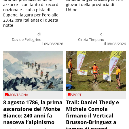
azzurre - con tanto di record
giovani della provincia di
nazionale - sulla pista di
Udine
Eugene, la gara per l'oro alle
23.42 (ora italiana) di questa
notte
di
di
Davide Pellegrino
Cinzia Timpano
il 09/08/2026
il 08/08/2026
MONTAGNA
SPORT
8 agosto 1786, la prima
Trail: Daniel Thedy e
ascensione del Monte
Michela Comola
Bianco: 240 anni fa
firmano il Vertical
nasceva l’alpinismo
Brusson-Bringuez a
tempo di record