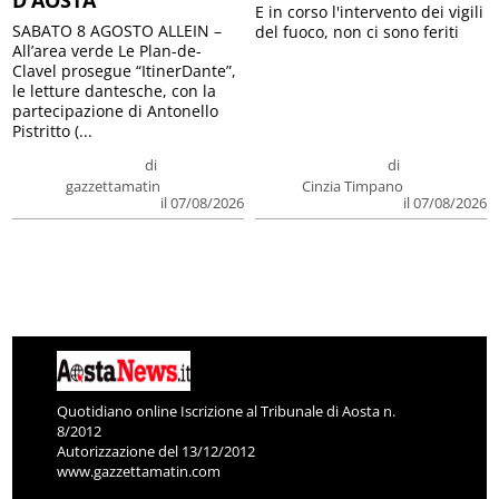
E in corso l'intervento dei vigili
SABATO 8 AGOSTO ALLEIN –
del fuoco, non ci sono feriti
All’area verde Le Plan-de-
Clavel prosegue “ItinerDante”,
le letture dantesche, con la
partecipazione di Antonello
Pistritto (...
di
di
gazzettamatin
Cinzia Timpano
il 07/08/2026
il 07/08/2026
Quotidiano online Iscrizione al Tribunale di Aosta n.
8/2012
Autorizzazione del 13/12/2012
www.gazzettamatin.com