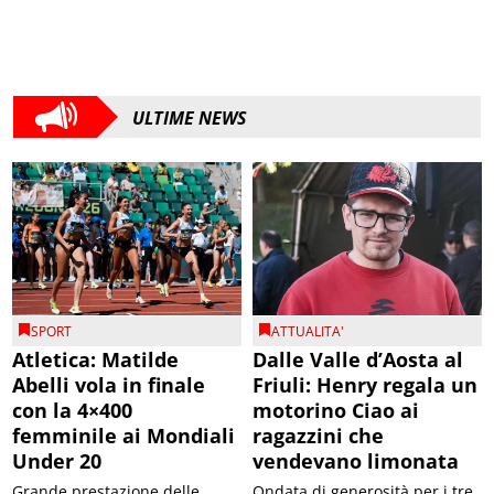
ULTIME NEWS
SPORT
ATTUALITA'
Atletica: Matilde
Dalle Valle d’Aosta al
Abelli vola in finale
Friuli: Henry regala un
con la 4×400
motorino Ciao ai
femminile ai Mondiali
ragazzini che
Under 20
vendevano limonata
Grande prestazione delle
Ondata di generosità per i tre