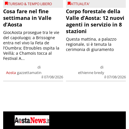
TURISMO & TEMPO LIBERO
ATTUALITA'
Cosa fare nel fine
Corpo forestale della
settimana in Valle
Valle d’Aosta: 12 nuovi
d’Aosta
agenti in servizio in 8
stazioni
GiocAosta prosegue tra le vie
del capoluogo; a Brissogne
Questa mattina, a palazzo
entra nel vivo la Feta de
regionale, si è tenuta la
l’Oumbra; Etroubles ospita la
cerimonia di giuramento
Veillà; a Chamois tocca al
Festival A...
di
di
Aosta
gazzettamatin
ethienne bredy
il 07/08/2026
il 07/08/2026