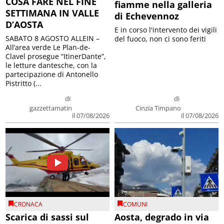
COSA FARE NEL FINE
fiamme nella galleria
SETTIMANA IN VALLE
di Echevennoz
D’AOSTA
E in corso l'intervento dei vigili
SABATO 8 AGOSTO ALLEIN –
del fuoco, non ci sono feriti
All’area verde Le Plan-de-
Clavel prosegue “ItinerDante”,
le letture dantesche, con la
partecipazione di Antonello
Pistritto (...
di
di
gazzettamatin
Cinzia Timpano
il 07/08/2026
il 07/08/2026
CRONACA
COMUNI
Scarica di sassi sul
Aosta, degrado in via