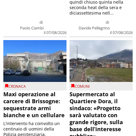
quindi chiuso quinta nella
seconda heat della sera e
diciassettesima nell...
di
di
Paolo Ciambi
Davide Pellegrino
il 07/08/2026
il 07/08/2026
CRONACA
COMUNI
Maxi operazione al
Supermercato al
carcere di Brissogne:
Quartiere Dora, il
sequestrate armi
sindaco: «Progetto
bianche e un cellulare
sarà valutato con
grande rigore, sulla
L'intervento ha coinvolto un
base dell’interesse
centinaio di uomini della
Polizia penitenziaria,