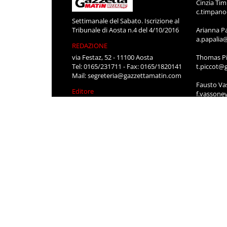
Cinzia Ti
c.timpan
Settimanale del Sabato. Iscrizione al
Tribunale di Aosta n.4 del 4/10/2016
Arianna P
a.papalia
REDAZIONE
via Festaz, 52 - 11100 Aosta
Thomas Pi
Tel: 0165/231711 - Fax: 0165/1820141
t.piccot@
Mail:
segreteria@gazzettamatin.com
Fausto Va
Editore
f.vassone
LG PRESSE S.R.L.
SEGRETER
via Festaz, 52 11100 AOSTA
Roberta P
segreteri
Stefania 
segreteri
CONTATT
Per pubbli
cerco lavo
0165/231
segreteri