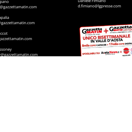
Daniele Fimiano
mpano
d.fimiano@lgpresse.com
o@gazzettamatin.com
apalia
@gazzettamatin.com
ccot
gazzettamatin.com
ssoney
y@gazzettamatin.com
IA
rodoti
a@gazzettamatin.com
Muscolo
a@gazzettamatin.com
ACI
cazione annunci, necrologi, offro e
ro, contattare la segreteria al numero:
711
a@gazzettamatin.com