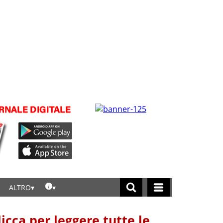
ALTRO
licca per leggere tutte le