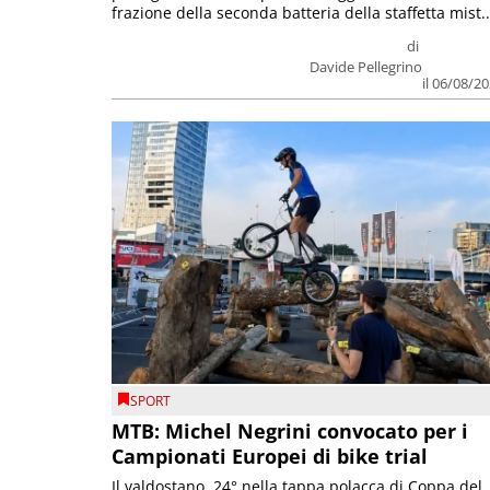
frazione della seconda batteria della staffetta mist..
di
Davide Pellegrino
il 06/08/2
SPORT
MTB: Michel Negrini convocato per i
Campionati Europei di bike trial
Il valdostano, 24° nella tappa polacca di Coppa del