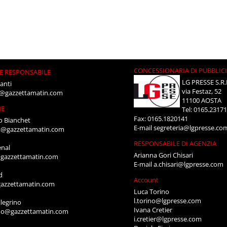
CONCESSIONARIA DI PUBBLIC
E RESPONSABILE
LG PRESSE S.R.
anti
via Festaz, 52
i@gazzettamatin.com
11100 AOSTA
NE
Tel: 0165.2317
Fax: 0165.1820141
o Bianchet
E-mail
segreteria@lgpresse.co
t@gazzettamatin.com
RESPONSABILE DI AGENZIA
enal
Arianna Gori Chisari
gazzettamatin.com
E-mail
a.chisari@lgpresse.com
d
Account
azzettamatin.com
Luca Torino
l.torino@lgpresse.com
legrino
Ivana Cretier
ino@gazzettamatin.com
i.cretier@lgpresse.com