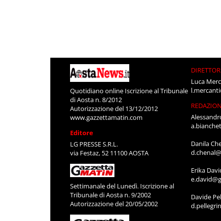
DIRETTOR
Luca Merc
l.mercant
Quotidiano online Iscrizione al Tribunale
di Aosta n. 8/2012
REDAZIO
Autorizzazione del 13/12/2012
Alessandr
www.gazzettamatin.com
a.bianche
Editore
Danila Ch
LG PRESSE S.R.L.
d.chenal@
via Festaz, 52 11100 AOSTA
Erika Davi
e.david@g
Settimanale del Lunedì. Iscrizione al
Tribunale di Aosta n. 9/2002
Davide Pel
Autorizzazione del 20/05/2002
d.pellegr