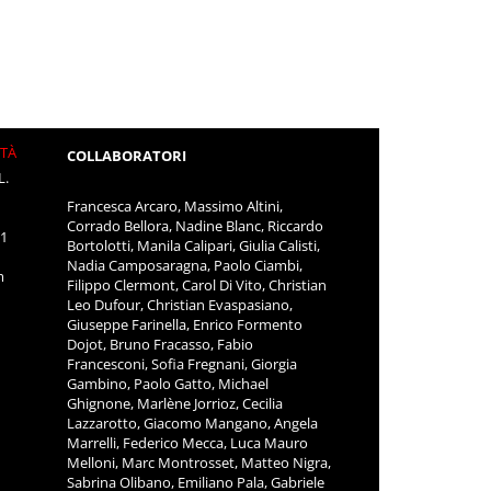
ITÀ
COLLABORATORI
L.
Francesca Arcaro, Massimo Altini,
Corrado Bellora, Nadine Blanc, Riccardo
11
Bortolotti, Manila Calipari, Giulia Calisti,
Nadia Camposaragna, Paolo Ciambi,
m
Filippo Clermont, Carol Di Vito, Christian
Leo Dufour, Christian Evaspasiano,
Giuseppe Farinella, Enrico Formento
Dojot, Bruno Fracasso, Fabio
Francesconi, Sofia Fregnani, Giorgia
Gambino, Paolo Gatto, Michael
Ghignone, Marlène Jorrioz, Cecilia
Lazzarotto, Giacomo Mangano, Angela
Marrelli, Federico Mecca, Luca Mauro
Melloni, Marc Montrosset, Matteo Nigra,
Sabrina Olibano, Emiliano Pala, Gabriele