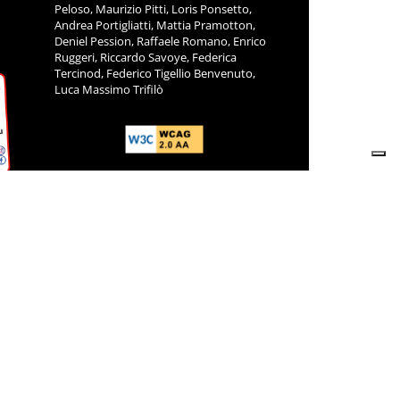
Peloso, Maurizio Pitti, Loris Ponsetto,
Andrea Portigliatti, Mattia Pramotton,
Deniel Pession, Raffaele Romano, Enrico
Ruggeri, Riccardo Savoye, Federica
Tercinod, Federico Tigellio Benvenuto,
Luca Massimo Trifilò