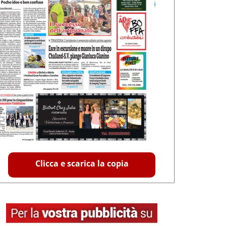
Clicca e scarica la copia