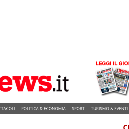
TTACOLI
POLITICA & ECONOMIA
SPORT
TURISMO & EVENTI
C