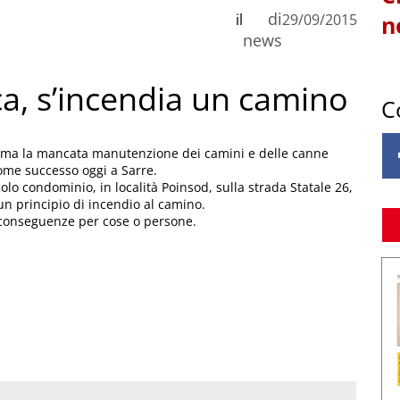
di
il
29/09/2015
n
news
a, s’incendia un camino
C
i, ma la mancata manutenzione dei camini e delle canne
ome successo oggi a Sarre.
colo condominio, in località Poinsod, sulla strada Statale 26,
n principio di incendio al camino.
 conseguenze per cose o persone.