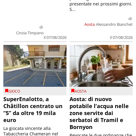
presentate nei prossimi giorni.
S...
di
Aosta
Alessandro Bianchet
di
Cinzia Timpano
il 07/08/2026
il 07/08/2026
GIOCO
AOSTA
SuperEnalotto, a
Aosta: di nuovo
Châtillon centrato un
potabile l’acqua nelle
“5” da oltre 19 mila
zone servite dai
euro
serbatoi di Tramil e
Bornyon
La giocata vincente alla
Tabaccheria Chameran nel
Revocate le due ordinanze che