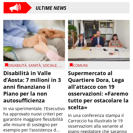
ULTIME NEWS
DISABILITÀ
,
SANITÀ
,
SOCIALE
, ...
COMUNI
Disabilità in Valle
Supermercato al
d’Aosta: 7 milioni in 3
Quartiere Dora, Lega
anni finanziano il
all’attacco con 19
Piano per la non
osservazioni: «Faremo
autosufficienza
tutto per ostacolare la
scelta»
In via sperimentale, l'Esecutivo
ha approvato nuovi criteri per
In una conferenza stampa il
garantire maggiore flessibilità
Carroccio ha illustrato le 19
alle misure di sostegno per
osservazioni alla variante al
esempio per l'assistenza d...
piano regolatore che saranno