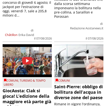
concorso di giovedì 6 agosto; il
dalla scorsa settimana
jackpot per l'estrazione di
imponevano la bollitura nella
oggi, venerdì 7, sale a 205,8
pre-collina, a Saraillon e
milioni d...
Porossan
di
Redazione Aostanews.it
di
Châtillon
Erika David
il 07/08/2026
il 07/08/2026
COMUNI
,
TURISMO & TEMPO
COMUNI
LIBERO
Saint-Pierre: obbligo di
GiocAosta: Ciak si
bollitura dell’acqua in
gioca! L’edizione della
diverse zone del paese
maggiore età parte già
Rimane in vigore l'ordinanza,