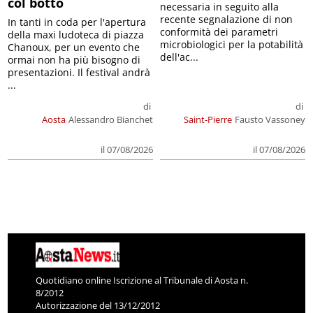
col botto
necessaria in seguito alla
recente segnalazione di non
In tanti in coda per l'apertura
conformità dei parametri
della maxi ludoteca di piazza
microbiologici per la potabilità
Chanoux, per un evento che
dell'ac...
ormai non ha più bisogno di
presentazioni. Il festival andrà
...
di
di
Aosta
Alessandro Bianchet
Saint-Pierre
Fausto Vassoney
il 07/08/2026
il 07/08/2026
Quotidiano online Iscrizione al Tribunale di Aosta n.
8/2012
Autorizzazione del 13/12/2012