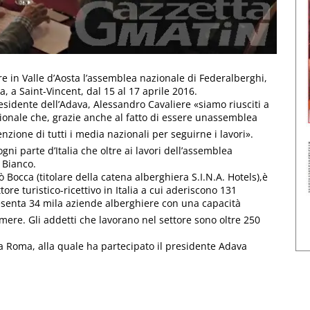
re in Valle d’Aosta l’assemblea nazionale di Federalberghi,
a, a Saint-Vincent, dal 15 al 17 aprile 2016.
idente dell’Adava, Alessandro Cavaliere «siamo riusciti a
zionale che, grazie anche al fatto di essere unassemblea
enzione di tutti i media nazionali per seguirne i lavori».
ni parte d’Italia che oltre ai lavori dell’assemblea
 Bianco.
occa (titolare della catena alberghiera S.I.N.A. Hotels),è
ore turistico-ricettivo in Italia a cui aderiscono 131
ppresenta 34 mila aziende alberghiere con una capacità
amere. Gli addetti che lavorano nel settore sono oltre 250
 a Roma, alla quale ha partecipato il presidente Adava