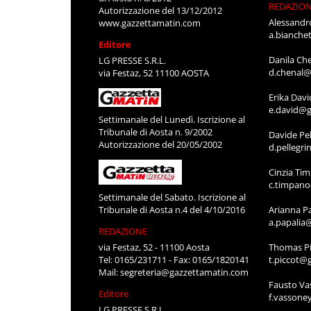
REDAZIO
Autorizzazione del 13/12/2012
Alessandr
www.gazzettamatin.com
a.bianche
Editore
Danila Ch
LG PRESSE S.R.L.
d.chenal@
via Festaz, 52 11100 AOSTA
Erika Davi
e.david@g
Settimanale del Lunedì. Iscrizione al
Tribunale di Aosta n. 9/2002
Davide Pel
Autorizzazione del 20/05/2002
d.pellegr
Cinzia Ti
c.timpan
Settimanale del Sabato. Iscrizione al
Tribunale di Aosta n.4 del 4/10/2016
Arianna P
a.papalia
REDAZIONE
via Festaz, 52 - 11100 Aosta
Thomas Pi
Tel: 0165/231711 - Fax: 0165/1820141
t.piccot@
Mail:
segreteria@gazzettamatin.com
Fausto Va
Editore
f.vassone
LG PRESSE S.R.L.