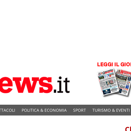
TTACOLI
POLITICA & ECONOMIA
SPORT
TURISMO & EVENTI
C