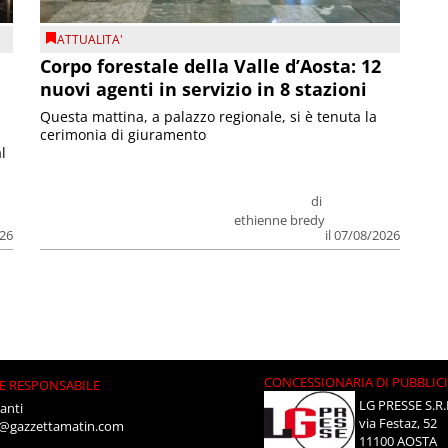
ATTUALITA'
Corpo forestale della Valle d’Aosta: 12
nuovi agenti in servizio in 8 stazioni
Questa mattina, a palazzo regionale, si è tenuta la
cerimonia di giuramento
l
di
ethienne bredy
026
il 07/08/2026
CONCESSIONARIA DI PUBBLIC
E RESPONSABILE
LG PRESSE S.R.
anti
via Festaz, 52
i@gazzettamatin.com
11100 AOSTA