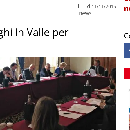
di
il
11/11/2015
n
news
hi in Valle per
C