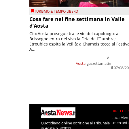
TURISMO & TEMPO LIBERO
Cosa fare nel fine settimana in Valle
d’Aosta
GiocAosta prosegue tra le vie del capoluogo; a
Brissogne entra nel vivo la Feta de l’Oumbra;
Etroubles ospita la Veillà; a Chamois tocca al Festiva
A...
di
Aosta
gazzettamatin
il 07/08/2
DIRETTOR
Luca Merc
l.mercant
Quotidiano online Iscrizione al Tribunale
di Aosta n. 8/2012