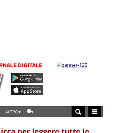
ALTRO
licca per leggere tutte le