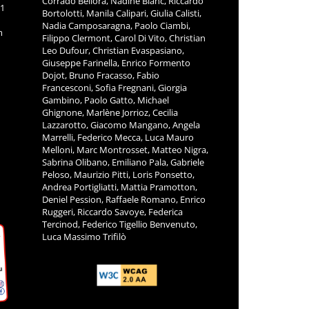
Corrado Bellora, Nadine Blanc, Riccardo
11
Bortolotti, Manila Calipari, Giulia Calisti,
Nadia Camposaragna, Paolo Ciambi,
m
Filippo Clermont, Carol Di Vito, Christian
Leo Dufour, Christian Evaspasiano,
Giuseppe Farinella, Enrico Formento
Dojot, Bruno Fracasso, Fabio
Francesconi, Sofia Fregnani, Giorgia
Gambino, Paolo Gatto, Michael
Ghignone, Marlène Jorrioz, Cecilia
Lazzarotto, Giacomo Mangano, Angela
Marrelli, Federico Mecca, Luca Mauro
Melloni, Marc Montrosset, Matteo Nigra,
Sabrina Olibano, Emiliano Pala, Gabriele
Peloso, Maurizio Pitti, Loris Ponsetto,
Andrea Portigliatti, Mattia Pramotton,
Deniel Pession, Raffaele Romano, Enrico
Ruggeri, Riccardo Savoye, Federica
Tercinod, Federico Tigellio Benvenuto,
Luca Massimo Trifilò