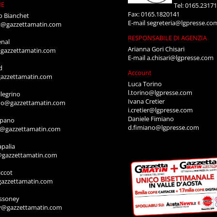
NE
Tel: 0165.2317
Fax: 0165.1820141
o Bianchet
E-mail
segreteria@lgpresse.co
t@gazzettamatin.com
RESPONSABILE DI AGENZIA
enal
Arianna Gori Chisari
gazzettamatin.com
E-mail
a.chisari@lgpresse.com
d
Account
azzettamatin.com
Luca Torino
l.torino@lgpresse.com
legrino
Ivana Cretier
ino@gazzettamatin.com
i.cretier@lgpresse.com
Daniele Fimiano
mpano
d.fimiano@lgpresse.com
o@gazzettamatin.com
apalia
@gazzettamatin.com
ccot
gazzettamatin.com
ssoney
y@gazzettamatin.com