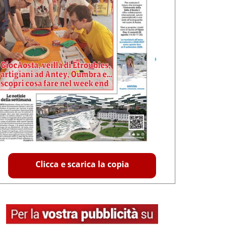
Clicca e scarica la copia