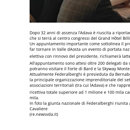
Dopo 32 anni di assenza l’Adava è riuscita a riporta
che si terrà al centro congressi del Grand Hôtel Billi
Un appuntamento importante come sottolinea il pres
far tornare in Valle dAosta un evento di portata na
elettiva con rinnovo del presidente, richiamerà latt
All’appuntamento sono attesi oltre 200 delegati da og
potranno visitare il Forte di Bard e la Skyway Monte
Attualmente Federalberghi è presieduta da Bernabò B
la principale organizzazione imprenditoriale del sett
associazioni territoriali (tra cui lAdava) e che ra
ricettiva totale superiore ad 1 milione e 100 mila c
mila.
In foto la giunta nazionale di Federalberghi riunita
Cavaliere
(re.newsvda.it)