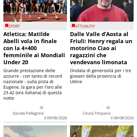
SPORT
ATTUALITA'
Atletica: Matilde
Dalle Valle d’Aosta al
Abelli vola in finale
Friuli: Henry regala un
con la 4×400
motorino Ciao ai
femminile ai Mondiali
ragazzini che
Under 20
vendevano limonata
Grande prestazione delle
Ondata di generosità per i tre
azzurre - con tanto di record
giovani della provincia di
nazionale - sulla pista di
Udine
Eugene, la gara per l'oro alle
23.42 (ora italiana) di questa
notte
di
di
Davide Pellegrino
Cinzia Timpano
il 09/08/2026
il 08/08/2026