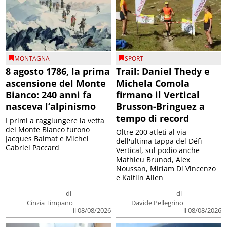
MONTAGNA
SPORT
8 agosto 1786, la prima
Trail: Daniel Thedy e
ascensione del Monte
Michela Comola
Bianco: 240 anni fa
firmano il Vertical
nasceva l’alpinismo
Brusson-Bringuez a
tempo di record
I primi a raggiungere la vetta
del Monte Bianco furono
Oltre 200 atleti al via
Jacques Balmat e Michel
dell'ultima tappa del Défì
Gabriel Paccard
Vertical, sul podio anche
Mathieu Brunod, Alex
Noussan, Miriam Di Vincenzo
e Kaitlin Allen
di
di
Cinzia Timpano
Davide Pellegrino
il 08/08/2026
il 08/08/2026