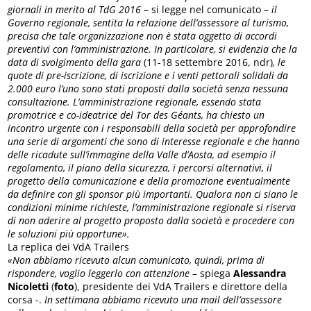
giornali in merito al TdG 2016
– si legge nel comunicato –
il
Governo regionale, sentita la relazione dell’assessore al turismo,
precisa che tale organizzazione non è stata oggetto di accordi
preventivi con l’amministrazione. In particolare, si evidenzia che la
data di svolgimento della gara
(11-18 settembre 2016, ndr)
, le
quote di pre-iscrizione, di iscrizione e i venti pettorali solidali da
2.000 euro l’uno sono stati proposti dalla società senza nessuna
consultazione. L’amministrazione regionale, essendo stata
promotrice e co-ideatrice del Tor des Géants, ha chiesto un
incontro urgente con i responsabili della società per approfondire
una serie di argomenti che sono di interesse regionale e che hanno
delle ricadute sull’immagine della Valle d’Aosta, ad esempio il
regolamento, il piano della sicurezza, i percorsi alternativi, il
progetto della comunicazione e della promozione eventualmente
da definire con gli sponsor più importanti. Qualora non ci siano le
condizioni minime richieste, l’amministrazione regionale si riserva
di non aderire al progetto proposto dalla società e procedere con
le soluzioni più opportune».
La replica dei VdA Trailers
«Non abbiamo ricevuto alcun comunicato, quindi, prima di
rispondere, voglio leggerlo con attenzione
– spiega
Alessandra
Nicoletti
(
foto
), presidente dei VdA Trailers e direttore della
corsa -.
In settimana abbiamo ricevuto una mail dell’assessore