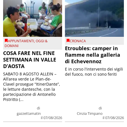
APPUNTAMENTI
,
OGGI &
CRONACA
DOMANI
Etroubles: camper in
COSA FARE NEL FINE
fiamme nella galleria
SETTIMANA IN VALLE
di Echevennoz
D’AOSTA
E in corso l'intervento dei vigili
SABATO 8 AGOSTO ALLEIN –
del fuoco, non ci sono feriti
All’area verde Le Plan-de-
Clavel prosegue “ItinerDante”,
le letture dantesche, con la
partecipazione di Antonello
Pistritto (...
di
di
gazzettamatin
Cinzia Timpano
il 07/08/2026
il 07/08/2026