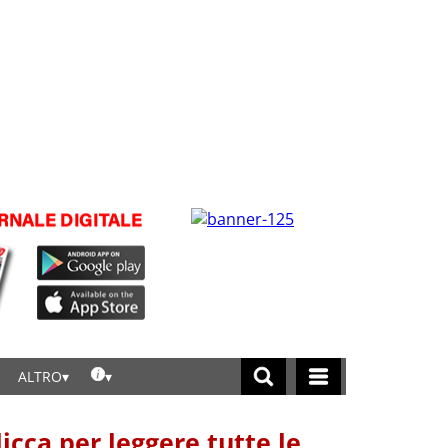
ALTRO
licca per leggere tutte le