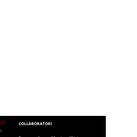
ITÀ
COLLABORATORI
L.