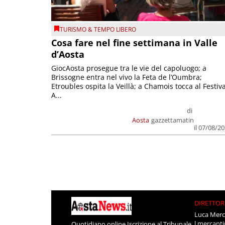
TURISMO & TEMPO LIBERO
Cosa fare nel fine settimana in Valle
d’Aosta
GiocAosta prosegue tra le vie del capoluogo; a
Brissogne entra nel vivo la Feta de l’Oumbra;
Etroubles ospita la Veillà; a Chamois tocca al Festiva
A...
di
Aosta
gazzettamatin
il 07/08/2
DIRETTOR
Luca Merc
l.mercant
Quotidiano online Iscrizione al Tribunale