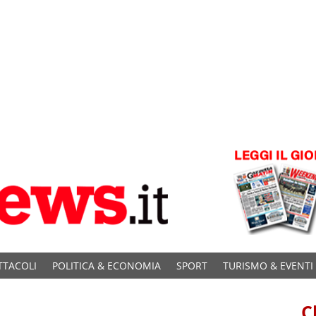
TTACOLI
POLITICA & ECONOMIA
SPORT
TURISMO & EVENTI
C