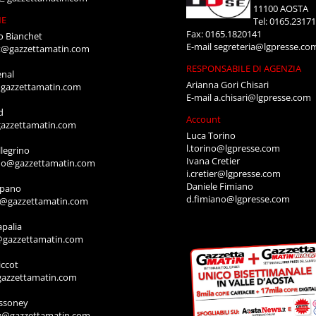
11100 AOSTA
NE
Tel: 0165.2317
Fax: 0165.1820141
o Bianchet
E-mail
segreteria@lgpresse.co
t@gazzettamatin.com
RESPONSABILE DI AGENZIA
enal
Arianna Gori Chisari
gazzettamatin.com
E-mail
a.chisari@lgpresse.com
d
Account
azzettamatin.com
Luca Torino
l.torino@lgpresse.com
legrino
Ivana Cretier
ino@gazzettamatin.com
i.cretier@lgpresse.com
Daniele Fimiano
mpano
d.fimiano@lgpresse.com
o@gazzettamatin.com
apalia
@gazzettamatin.com
ccot
gazzettamatin.com
ssoney
y@gazzettamatin.com