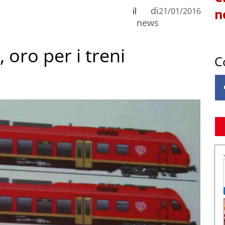
di
il
21/01/2016
n
news
 oro per i treni
C