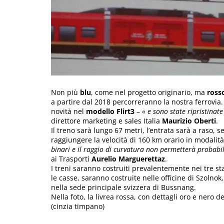
Non più
blu
, come nel progetto originario, ma
ross
a partire dal 2018 percorreranno la nostra ferrovia.
novità nel
modello Flirt3
–
« e sono state ripristinate
direttore marketing e sales Italia
Maurizio Oberti
.
Il treno sarà lungo 67 metri, l’entrata sarà a raso,
raggiungere la velocità di 160 km orario in modalità
binari e il raggio di curvatura non permetterà probabil
ai Trasporti
Aurelio Marguerettaz
.
I treni saranno costruiti prevalentemente nei tre st
le casse, saranno costruite nelle officine di Szoln
nella sede principale svizzera di Bussnang.
Nella foto, la livrea rossa, con dettagli oro e nero de
(cinzia timpano)