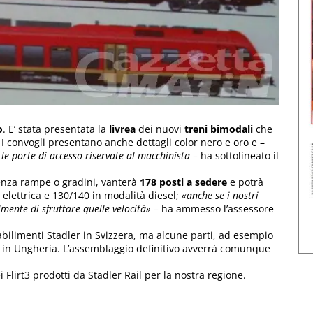
o
. E’ stata presentata la
livrea
dei nuovi
treni bimodali
che
 I convogli presentano anche dettagli color nero e oro e –
 le porte di accesso riservate al macchinista
– ha sottolineato il
 senza rampe o gradini, vanterà
178 posti a sedere
e potrà
 elettrica e 130/140 in modalità diesel;
«anche se i nostri
mente di sfruttare quelle velocità»
– ha ammesso l’assessore
abilimenti Stadler in Svizzera, ma alcune parti, ad esempio
ok, in Ungheria. L’assemblaggio definitivo avverrà comunque
i Flirt3 prodotti da Stadler Rail per la nostra regione.