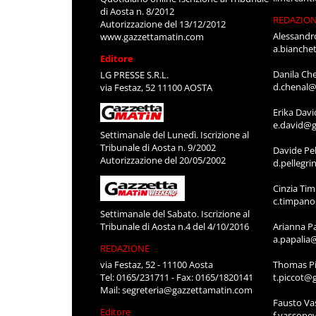
di Aosta n. 8/2012
REDAZIO
Autorizzazione del 13/12/2012
Alessandr
www.gazzettamatin.com
a.bianche
Editore
Danila Ch
LG PRESSE S.R.L.
d.chenal@
via Festaz, 52 11100 AOSTA
Erika Davi
e.david@g
Settimanale del Lunedì. Iscrizione al
Tribunale di Aosta n. 9/2002
Davide Pel
Autorizzazione del 20/05/2002
d.pellegr
Cinzia Ti
c.timpan
Settimanale del Sabato. Iscrizione al
Tribunale di Aosta n.4 del 4/10/2016
Arianna P
a.papalia
REDAZIONE
via Festaz, 52 - 11100 Aosta
Thomas Pi
Tel: 0165/231711 - Fax: 0165/1820141
t.piccot@
Mail:
segreteria@gazzettamatin.com
Fausto Va
Editore
f.vassone