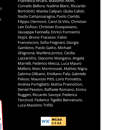
Francesca Arcaro, Massimo Altini,
Corrado Bellora, Nadine Blanc, Riccardo
11
Bortolotti, Manila Calipari, Giulia Calisti,
Nadia Camposaragna, Paolo Ciambi,
m
Filippo Clermont, Carol Di Vito, Christian
Leo Dufour, Christian Evaspasiano,
Giuseppe Farinella, Enrico Formento
Dojot, Bruno Fracasso, Fabio
Francesconi, Sofia Fregnani, Giorgia
Gambino, Paolo Gatto, Michael
Ghignone, Marlène Jorrioz, Cecilia
Lazzarotto, Giacomo Mangano, Angela
Marrelli, Federico Mecca, Luca Mauro
Melloni, Marc Montrosset, Matteo Nigra,
Sabrina Olibano, Emiliano Pala, Gabriele
Peloso, Maurizio Pitti, Loris Ponsetto,
Andrea Portigliatti, Mattia Pramotton,
Deniel Pession, Raffaele Romano, Enrico
Ruggeri, Riccardo Savoye, Federica
Tercinod, Federico Tigellio Benvenuto,
Luca Massimo Trifilò