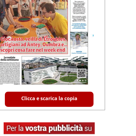
Clicca e scarica la copia