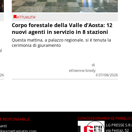
ATTUALITA'
Corpo forestale della Valle d’Aosta: 12
nuovi agenti in servizio in 8 stazioni
Questa mattina, a palazzo regionale, si è tenuta la
cerimonia di giuramento
l
di
ethienne bredy
026
il 07/08/2026
CONCESSIONARIA DI PUBBLIC
E RESPONSABILE
LG PRESSE S.R.
anti
via Festaz, 52
i@gazzettamatin.com