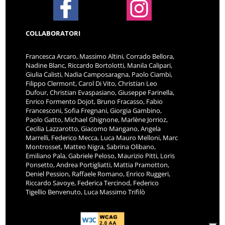
COLLABORATORI
Francesca Arcaro, Massimo Altini, Corrado Bellora,
Nadine Blanc, Riccardo Bortolotti, Manila Calipari,
Giulia Calisti, Nadia Camposaragna, Paolo Ciambi,
Filippo Clermont, Carol Di Vito, Christian Leo
Dufour, Christian Evaspasiano, Giuseppe Farinella,
Enrico Formento Dojot, Bruno Fracasso, Fabio
Francesconi, Sofia Fregnani, Giorgia Gambino,
Paolo Gatto, Michael Ghignone, Marlène Jorrioz,
Cecilia Lazzarotto, Giacomo Mangano, Angela
Marrelli, Federico Mecca, Luca Mauro Melloni, Marc
Montrosset, Matteo Nigra, Sabrina Olibano,
Emiliano Pala, Gabriele Peloso, Maurizio Pitti, Loris
Ponsetto, Andrea Portigliatti, Mattia Pramotton,
Deniel Pession, Raffaele Romano, Enrico Ruggeri,
Riccardo Savoye, Federica Tercinod, Federico
Tigellio Benvenuto, Luca Massimo Trifilò