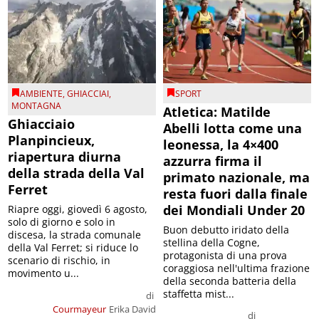
AMBIENTE
,
GHIACCIAI
,
SPORT
MONTAGNA
Atletica: Matilde
Ghiacciaio
Abelli lotta come una
Planpincieux,
leonessa, la 4×400
riapertura diurna
azzurra firma il
della strada della Val
primato nazionale, ma
Ferret
resta fuori dalla finale
dei Mondiali Under 20
Riapre oggi, giovedì 6 agosto,
solo di giorno e solo in
Buon debutto iridato della
discesa, la strada comunale
stellina della Cogne,
della Val Ferret; si riduce lo
protagonista di una prova
scenario di rischio, in
coraggiosa nell'ultima frazione
movimento u...
della seconda batteria della
staffetta mist...
di
Courmayeur
Erika David
di