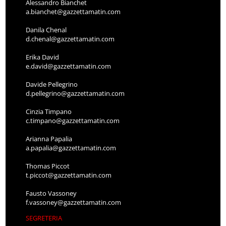
Alessandro Bianchet
a.bianchet@gazzettamatin.com
Danila Chenal
d.chenal@gazzettamatin.com
Erika David
e.david@gazzettamatin.com
Davide Pellegrino
d.pellegrino@gazzettamatin.com
Cinzia Timpano
c.timpano@gazzettamatin.com
Arianna Papalia
a.papalia@gazzettamatin.com
Thomas Piccot
t.piccot@gazzettamatin.com
Fausto Vassoney
f.vassoney@gazzettamatin.com
SEGRETERIA